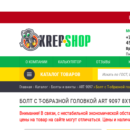
М
+
4
В
Пн
О КОМПАНИИ
КАЛЬКУЛЯТОР
ОТЗЫВЫ
КАТАЛОГ ТОВАРОВ
Товары со скидкой
Главная
Каталог
Болты и винты
ART 9097
Болт с Т-образной го
Анкеры
БОЛТ С Т-ОБРАЗНОЙ ГОЛОВКОЙ ART 9097 8Х12
Антивандальный крепёж,
Внимание! В связи, с нестабильной экономической обст
инструмент
цены на товар на сайте могут отличаться. Цены и налич
Болты и винты