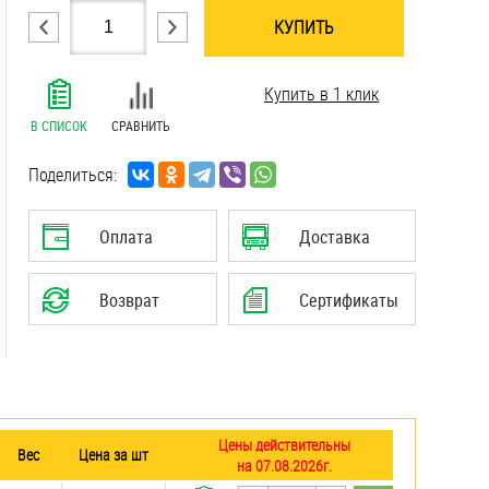
КУПИТЬ
.......................................................................
Купить в 1 клик
.......................................................................
.......................................................................
В СПИСОК
СРАВНИТЬ
.......................................................................
.......................................................................
Поделиться:
.......................................................................
.......................................................................
Оплата
Доставка
.......................................................................
.......................................................................
Возврат
Сертификаты
.......................................................................
Цены действительны
Вес
Цена за шт
на 07.08.2026г.