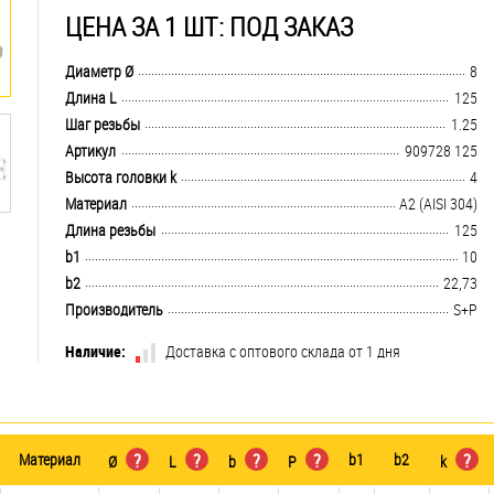
ЦЕНА ЗА 1 ШТ: ПОД ЗАКАЗ
.................................................................................................................................
Диаметр Ø
8
.................................................................................................................................
Длина L
125
.................................................................................................................................
Шаг резьбы
1.25
.................................................................................................................................
Артикул
909728 125
.................................................................................................................................
Высота головки k
4
.................................................................................................................................
Материал
А2 (AISI 304)
.................................................................................................................................
Длина резьбы
125
.................................................................................................................................
b1
10
.................................................................................................................................
b2
22,73
.................................................................................................................................
Производитель
S+P
Наличие:
Доставка с оптового склада от 1 дня
Материал
?
?
?
?
b1
b2
?
Ø
L
b
P
k