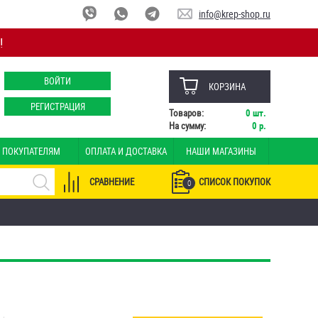
info@krep-shop.ru
!
ВОЙТИ
КОРЗИНА
РЕГИСТРАЦИЯ
Товаров:
0
шт.
На сумму:
0
р.
ПОКУПАТЕЛЯМ
ОПЛАТА И ДОСТАВКА
НАШИ МАГАЗИНЫ
СРАВНЕНИЕ
СПИСОК ПОКУПОК
0