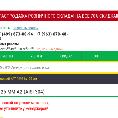
РАСПРОДАЖА РОЗНИЧНОГО СКЛАДА! НА ВСЁ 70% СКИДКА!!
ОСКВА
Заказать звонок
7 (499) 673-00-94
+7 (963) 670-48-
5
ремя работы
00
00
00
00
-Чт 9
-19
Пт 9
-18
Сб, Вс - Выходной
КЛИЕНТЫ
УСЛУГИ
СКИДКИ
ОПТ
ловкой ART 9097 8х125 мм
5 ММ А2 (AISI 304)
ановкой на рынке металлов,
ие уточняйте у менеджеров!