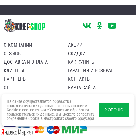
О КОМПАНИИ
АКЦИИ
ОТЗЫВЫ
СКИДКИ
ДОСТАВКА И ОПЛАТА
КАК КУПИТЬ
КЛИЕНТЫ
ГАРАНТИИ И ВОЗВРАТ
ПАРТНЕРЫ
КОНТАКТЫ
ОПТ
КАРТА САЙТА
Пользовательское соглашение
Политика в отношении обработки персональных данных
На сайте осуществляется обработка
Согласие посетителя сайта на обработку персональных данны
пользовательских данных с использованием
Cookie в соответствии с
Условиями обработки
ХОРОШО
пользовательских данных
. Вы можете запретить
сохранение Cookie в настройках своего браузера.