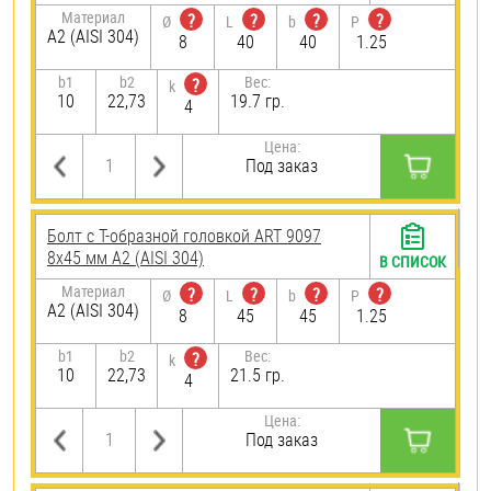
Материал
?
?
?
?
Ø
L
b
P
А2 (AISI 304)
8
40
40
1.25
b1
b2
Вес:
?
k
10
22,73
19.7 гр.
4
Цена:
Под заказ
Болт с Т-образной головкой ART 9097
8х45 мм А2 (AISI 304)
В СПИСОК
Материал
?
?
?
?
Ø
L
b
P
А2 (AISI 304)
8
45
45
1.25
b1
b2
Вес:
?
k
10
22,73
21.5 гр.
4
Цена:
Под заказ