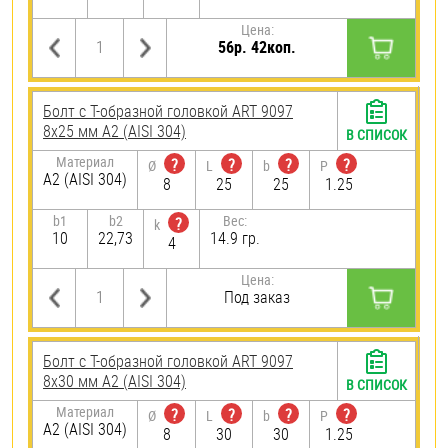
Цена:
56р. 42коп.
Болт с Т-образной головкой ART 9097
8х25 мм А2 (AISI 304)
В СПИСОК
Материал
?
?
?
?
Ø
L
b
P
А2 (AISI 304)
8
25
25
1.25
b1
b2
Вес:
?
k
10
22,73
14.9 гр.
4
Цена:
Под заказ
Болт с Т-образной головкой ART 9097
8х30 мм А2 (AISI 304)
В СПИСОК
Материал
?
?
?
?
Ø
L
b
P
А2 (AISI 304)
8
30
30
1.25