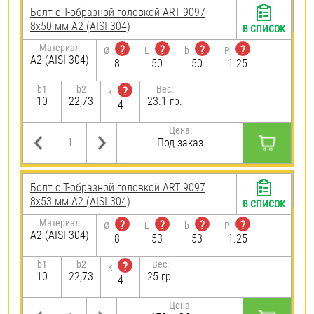
Болт с Т-образной головкой ART 9097
8х50 мм А2 (AISI 304)
В СПИСОК
Материал
?
?
?
?
Ø
L
b
P
А2 (AISI 304)
8
50
50
1.25
b1
b2
Вес:
?
k
10
22,73
23.1 гр.
4
Цена:
Под заказ
Болт с Т-образной головкой ART 9097
8х53 мм А2 (AISI 304)
В СПИСОК
Материал
?
?
?
?
Ø
L
b
P
А2 (AISI 304)
8
53
53
1.25
b1
b2
Вес:
?
k
10
22,73
25 гр.
4
Цена: