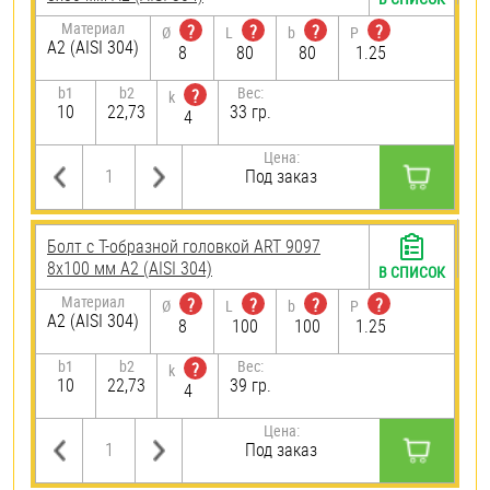
Материал
?
?
?
?
Ø
L
b
P
А2 (AISI 304)
8
80
80
1.25
b1
b2
Вес:
?
k
10
22,73
33 гр.
4
Цена:
Под заказ
Болт с Т-образной головкой ART 9097
8х100 мм А2 (AISI 304)
В СПИСОК
Материал
?
?
?
?
Ø
L
b
P
А2 (AISI 304)
8
100
100
1.25
b1
b2
Вес:
?
k
10
22,73
39 гр.
4
Цена:
Под заказ