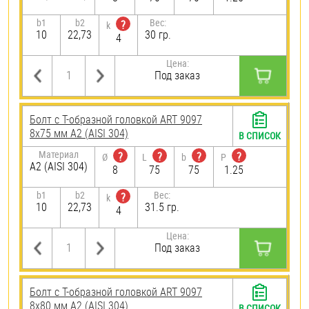
b1
b2
Вес:
?
k
10
22,73
30 гр.
4
Цена:
Под заказ
Болт с Т-образной головкой ART 9097
8х75 мм А2 (AISI 304)
В СПИСОК
Материал
?
?
?
?
Ø
L
b
P
А2 (AISI 304)
8
75
75
1.25
b1
b2
Вес:
?
k
10
22,73
31.5 гр.
4
Цена:
Под заказ
Болт с Т-образной головкой ART 9097
8х80 мм А2 (AISI 304)
В СПИСОК