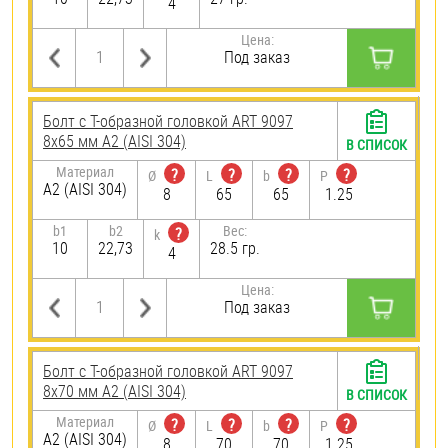
4
Цена:
Под заказ
Болт с Т-образной головкой ART 9097
8х65 мм А2 (AISI 304)
В СПИСОК
Материал
?
?
?
?
Ø
L
b
P
А2 (AISI 304)
8
65
65
1.25
b1
b2
Вес:
?
k
10
22,73
28.5 гр.
4
Цена:
Под заказ
Болт с Т-образной головкой ART 9097
8х70 мм А2 (AISI 304)
В СПИСОК
Материал
?
?
?
?
Ø
L
b
P
А2 (AISI 304)
8
70
70
1.25