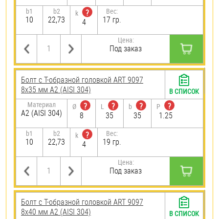
b1
b2
Вес:
?
k
10
22,73
17 гр.
4
Цена:
Под заказ
Болт с Т-образной головкой ART 9097
8х35 мм А2 (AISI 304)
В СПИСОК
Материал
?
?
?
?
Ø
L
b
P
А2 (AISI 304)
8
35
35
1.25
b1
b2
Вес:
?
k
10
22,73
19 гр.
4
Цена:
Под заказ
Болт с Т-образной головкой ART 9097
8х40 мм А2 (AISI 304)
В СПИСОК