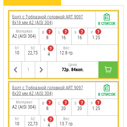
Болт с Т-образной головкой ART 9097
8х16 мм А2 (AISI 304)
В СПИСОК
Материал
?
?
?
?
Ø
L
b
P
А2 (AISI 304)
8
16
16
1.25
b1
b2
Вес:
?
k
10
22,73
12.8 гр.
4
Цена:
72р. 84коп.
Болт с Т-образной головкой ART 9097
8х20 мм А2 (AISI 304)
В СПИСОК
Материал
?
?
?
?
Ø
L
b
P
А2 (AISI 304)
8
20
20
1.25
b1
b2
Вес:
?
k
10
22,73
13.7 гр.
4