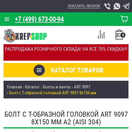
ЗАКАЗАТЬ ЗВОНОК
+7 (499) 673-00-94
КОРЗИНА
О КОМПАНИИ
0
СПИСОК
КАЛЬКУЛЯТОР
СРАВНЕНИЕ
РАСПРОДАЖА РОЗНИЧНОГО СКЛАДА! НА ВСЁ 70% СКИДКА!!!
ПОКУПОК
ОТЗЫВЫ
КАТАЛОГ ТОВАРОВ
КЛИЕНТЫ
Товары со скидкой
Главная
Каталог
Болты и винты
ART 9097
УСЛУГИ
Болт с Т-образной головкой ART 9097 8х150 мм
Анкеры
СКИДКИ
Антивандальный крепёж, инструмент
БОЛТ С Т-ОБРАЗНОЙ ГОЛОВКОЙ ART 9097
ОПТ
8Х150 ММ А2 (AISI 304)
ПОКУПАТЕЛЯМ
Болты и винты