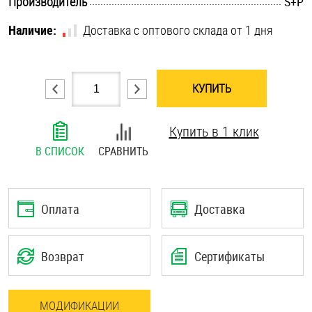
.............................................................................................................
Производитель
S+P
Шплинты
Наличие:
Доставка с оптового склада от 1 дня
Штифты и пальцы
КУПИТЬ
Купить в 1 клик
В СПИСОК
СРАВНИТЬ
Оплата
Доставка
Возврат
Сертификаты
МОДИФИКАЦИИ