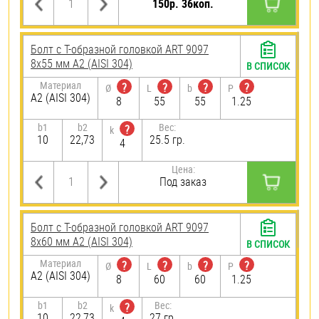
150р. 36коп.
Болт с Т-образной головкой ART 9097
8х55 мм А2 (AISI 304)
В СПИСОК
Материал
?
?
?
?
Ø
L
b
P
А2 (AISI 304)
8
55
55
1.25
b1
b2
Вес:
?
k
10
22,73
25.5 гр.
4
Цена:
Под заказ
Болт с Т-образной головкой ART 9097
8х60 мм А2 (AISI 304)
В СПИСОК
Материал
?
?
?
?
Ø
L
b
P
А2 (AISI 304)
8
60
60
1.25
b1
b2
Вес:
?
k
10
22,73
27 гр.