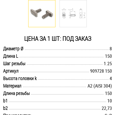
Оснастка и аксессуары для яхт
Пробки
ЦЕНА ЗА 1 ШТ: ПОД ЗАКАЗ
Саморезы и шурупы
.............................................................................................................
Диаметр Ø
8
.............................................................................................................
Длина L
150
Стопорные кольца
.............................................................................................................
Шаг резьбы
1.25
.............................................................................................................
Артикул
909728 150
Такелаж
.............................................................................................................
Высота головки k
4
.............................................................................................................
Материал
А2 (AISI 304)
Хомуты
.............................................................................................................
Длина резьбы
150
Шайбы
.............................................................................................................
b1
10
.............................................................................................................
b2
22,73
Шпильки