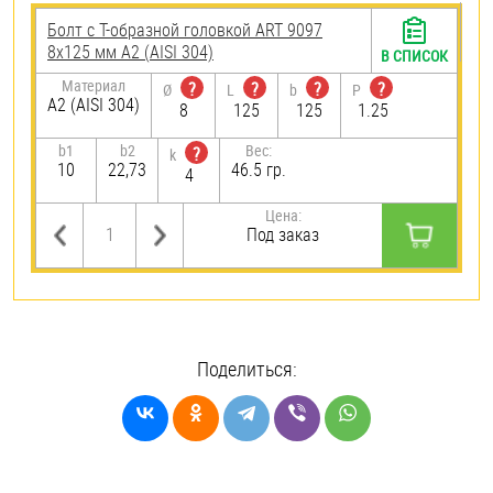
Болт с Т-образной головкой ART 9097
8х125 мм А2 (AISI 304)
В СПИСОК
Материал
?
?
?
?
Ø
L
b
P
А2 (AISI 304)
8
125
125
1.25
b1
b2
Вес:
?
k
10
22,73
46.5 гр.
4
Цена:
Под заказ
Поделиться: