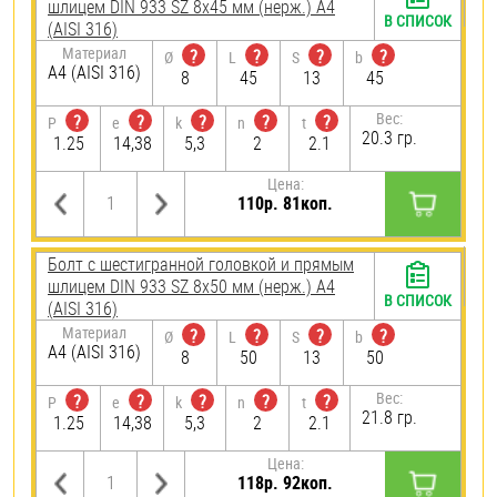
шлицем DIN 933 SZ 8х45 мм (нерж.) A4
В СПИСОК
(AISI 316)
Материал
?
?
?
?
Ø
L
S
b
A4 (AISI 316)
8
45
13
45
Вес:
?
?
?
?
?
P
e
k
n
t
20.3 гр.
1.25
14,38
5,3
2
2.1
Цена:
110р. 81коп.
Болт с шестигранной головкой и прямым
шлицем DIN 933 SZ 8х50 мм (нерж.) A4
В СПИСОК
(AISI 316)
Материал
?
?
?
?
Ø
L
S
b
A4 (AISI 316)
8
50
13
50
Вес:
?
?
?
?
?
P
e
k
n
t
21.8 гр.
1.25
14,38
5,3
2
2.1
Цена:
118р. 92коп.