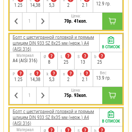
12.9 гр.
1.25
14,38
5,3
2
2.1
Цена:
70р. 41коп.
Болт с шестигранной головкой и прямым
шлицем DIN 933 SZ 8х25 мм (нерж.) A4
В СПИСОК
(AISI 316)
Материал
?
?
?
?
Ø
L
S
b
A4 (AISI 316)
8
25
13
25
Вес:
?
?
?
?
?
P
e
k
n
t
13.9 гр.
1.25
14,38
5,3
2
2.1
Цена:
75р. 93коп.
Болт с шестигранной головкой и прямым
шлицем DIN 933 SZ 8х35 мм (нерж.) A4
В СПИСОК
(AISI 316)
Материал
?
?
?
?
Ø
L
S
b