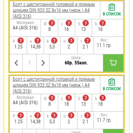
Болт с шестигранной головкой и прямым
шлицем DIN 933 SZ 8х16 мм (нерж.) A4
В СПИСОК
(AISI 316)
Материал
?
?
?
?
Ø
L
S
b
A4 (AISI 316)
8
16
13
16
Вес:
?
?
?
?
?
P
e
k
n
t
11.1 гр.
1.25
14,38
5,3
2
2.1
Цена:
60р. 55коп.
Болт с шестигранной головкой и прямым
шлицем DIN 933 SZ 8х18 мм (нерж.) A4
В СПИСОК
(AISI 316)
Материал
?
?
?
?
Ø
L
S
b
A4 (AISI 316)
8
18
13
18
Вес:
?
?
?
?
?
P
e
k
n
t
11.7 гр.
1.25
14,38
5,3
2
2.1
Цена: