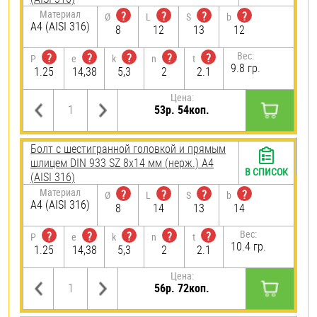
Материал
?
?
?
?
Ø
L
S
b
A4 (AISI 316)
8
12
13
12
Вес:
?
?
?
?
?
P
e
k
n
t
9.8 гр.
1.25
14,38
5,3
2
2.1
Цена:
53р. 54коп.
Болт с шестигранной головкой и прямым
шлицем DIN 933 SZ 8х14 мм (нерж.) A4
В СПИСОК
(AISI 316)
Материал
?
?
?
?
Ø
L
S
b
A4 (AISI 316)
8
14
13
14
Вес:
?
?
?
?
?
P
e
k
n
t
10.4 гр.
1.25
14,38
5,3
2
2.1
Цена:
56р. 72коп.