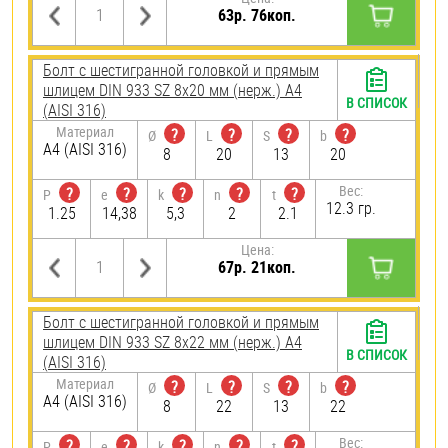
63р. 76коп.
Болт с шестигранной головкой и прямым
шлицем DIN 933 SZ 8х20 мм (нерж.) A4
В СПИСОК
(AISI 316)
Материал
?
?
?
?
Ø
L
S
b
A4 (AISI 316)
8
20
13
20
Вес:
?
?
?
?
?
P
e
k
n
t
12.3 гр.
1.25
14,38
5,3
2
2.1
Цена:
67р. 21коп.
Болт с шестигранной головкой и прямым
шлицем DIN 933 SZ 8х22 мм (нерж.) A4
В СПИСОК
(AISI 316)
Материал
?
?
?
?
Ø
L
S
b
A4 (AISI 316)
8
22
13
22
Вес:
?
?
?
?
?
P
e
k
n
t