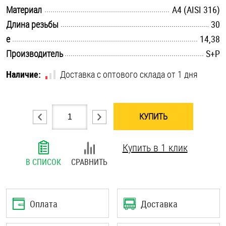
.............................................................................................................
Материал
A4 (AISI 316)
Шплинты
.............................................................................................................
Длина резьбы
30
Штифты и пальцы
.............................................................................................................
e
14,38
.............................................................................................................
Производитель
S+P
Наличие:
Доставка с оптового склада от 1 дня
КУПИТЬ
Купить в 1 клик
В СПИСОК
СРАВНИТЬ
Оплата
Доставка