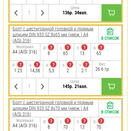
Цена:
136р. 34коп.
Болт с шестигранной головкой и прямым
шлицем DIN 933 SZ 8х65 мм (нерж.) A4
В СПИСОК
(AISI 316)
Материал
?
?
?
?
Ø
L
S
b
A4 (AISI 316)
8
65
13
65
Вес:
?
?
?
?
?
P
e
k
n
t
26.6 гр.
1.25
14,38
5,3
2
2.1
Цена:
145р. 21коп.
Болт с шестигранной головкой и прямым
шлицем DIN 933 SZ 8х70 мм (нерж.) A4
В СПИСОК
(AISI 316)
Материал
?
?
?
?
Ø
L
S
b
A4 (AISI 316)
8
70
13
70