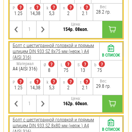
Вес:
?
?
?
?
?
P
e
k
n
t
28.2 гр.
1.25
14,38
5,3
2
2.1
Цена:
154р. 08коп.
Болт с шестигранной головкой и прямым
шлицем DIN 933 SZ 8х75 мм (нерж.) A4
В СПИСОК
(AISI 316)
Материал
?
?
?
?
Ø
L
S
b
A4 (AISI 316)
8
75
13
75
Вес:
?
?
?
?
?
P
e
k
n
t
29.8 гр.
1.25
14,38
5,3
2
2.1
Цена:
162р. 60коп.
Болт с шестигранной головкой и прямым
шлицем DIN 933 SZ 8х80 мм (нерж.) A4
В СПИСОК
(AISI 316)