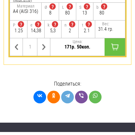
Материал
?
?
?
?
Ø
L
S
b
A4 (AISI 316)
8
80
13
80
Вес:
?
?
?
?
?
P
e
k
n
t
31.4 гр.
1.25
14,38
5,3
2
2.1
Цена:
171р. 50коп.
Поделиться: