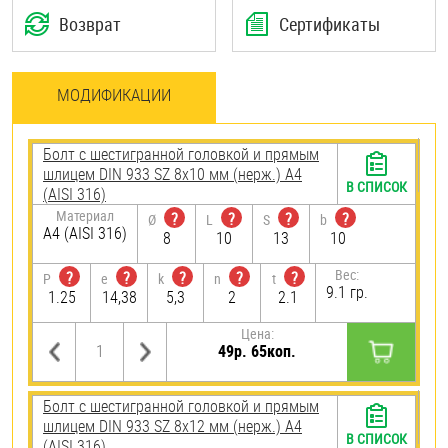
Возврат
Сертификаты
МОДИФИКАЦИИ
Болт с шестигранной головкой и прямым
шлицем DIN 933 SZ 8х10 мм (нерж.) A4
В СПИСОК
(AISI 316)
Материал
?
?
?
?
Ø
L
S
b
A4 (AISI 316)
8
10
13
10
Вес:
?
?
?
?
?
P
e
k
n
t
9.1 гр.
1.25
14,38
5,3
2
2.1
Цена:
49р. 65коп.
Болт с шестигранной головкой и прямым
шлицем DIN 933 SZ 8х12 мм (нерж.) A4
В СПИСОК
(AISI 316)