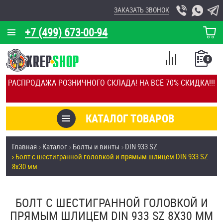
ЗАКАЗАТЬ ЗВОНОК
+7 (499) 673-00-94
КОРЗИНА
О КОМПАНИИ
0
СПИСОК
КАЛЬКУЛЯТОР
СРАВНЕНИЕ
РАСПРОДАЖА РОЗНИЧНОГО СКЛАДА! НА ВСЁ 70% СКИДКА!!!
ПОКУПОК
ОТЗЫВЫ
КАТАЛОГ ТОВАРОВ
КЛИЕНТЫ
Товары со скидкой
Главная
Каталог
Болты и винты
DIN 933 SZ
УСЛУГИ
Болт с шестигранной головкой и прямым шлицем DIN 933 SZ
Анкеры
8х30 мм
СКИДКИ
Антивандальный крепёж, инструмент
ОПТ
БОЛТ С ШЕСТИГРАННОЙ ГОЛОВКОЙ И
ПРЯМЫМ ШЛИЦЕМ DIN 933 SZ 8Х30 ММ
ПОКУПАТЕЛЯМ
Болты и винты