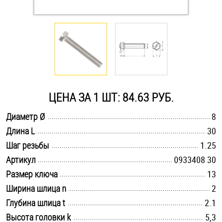
Оснастка и аксессуары для яхт
Пробки
Саморезы и шурупы
ЦЕНА ЗА 1 ШТ: 84.63 РУБ.
Стопорные кольца
.............................................................................................................
Диаметр Ø
8
.............................................................................................................
Длина L
30
.............................................................................................................
Такелаж
Шаг резьбы
1.25
.............................................................................................................
Артикул
0933408 30
Хомуты
.............................................................................................................
Размер ключа
13
.............................................................................................................
Ширина шлица n
2
Шайбы
.............................................................................................................
Глубина шлица t
2.1
Шпильки
.............................................................................................................
Высота головки k
5,3