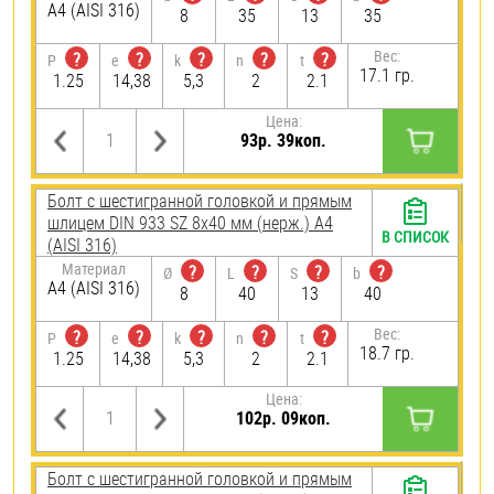
A4 (AISI 316)
8
35
13
35
Вес:
?
?
?
?
?
P
e
k
n
t
17.1 гр.
1.25
14,38
5,3
2
2.1
Цена:
93р. 39коп.
Болт с шестигранной головкой и прямым
шлицем DIN 933 SZ 8х40 мм (нерж.) A4
В СПИСОК
(AISI 316)
Материал
?
?
?
?
Ø
L
S
b
A4 (AISI 316)
8
40
13
40
Вес:
?
?
?
?
?
P
e
k
n
t
18.7 гр.
1.25
14,38
5,3
2
2.1
Цена:
102р. 09коп.
Болт с шестигранной головкой и прямым