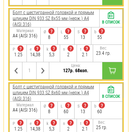
Болт с шестигранной головкой и прямым
шлицем DIN 933 SZ 8х55 мм (нерж.) A4
В СПИСОК
(AISI 316)
Материал
?
?
?
?
Ø
L
S
b
A4 (AISI 316)
8
55
13
55
Вес:
?
?
?
?
?
P
e
k
n
t
23.4 гр.
1.25
14,38
5,3
2
2.1
Цена:
127р. 68коп.
Болт с шестигранной головкой и прямым
шлицем DIN 933 SZ 8х60 мм (нерж.) A4
В СПИСОК
(AISI 316)
Материал
?
?
?
?
Ø
L
S
b
A4 (AISI 316)
8
60
13
60
Вес:
?
?
?
?
?
P
e
k
n
t
25 гр.
1.25
14,38
5,3
2
2.1