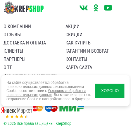
О КОМПАНИИ
АКЦИИ
ОТЗЫВЫ
СКИДКИ
ДОСТАВКА И ОПЛАТА
КАК КУПИТЬ
КЛИЕНТЫ
ГАРАНТИИ И ВОЗВРАТ
ПАРТНЕРЫ
КОНТАКТЫ
ОПТ
КАРТА САЙТА
Пользовательское соглашение
Политика в отношении обработки персональных данных
На сайте осуществляется обработка
Согласие посетителя сайта на обработку персональных данны
пользовательских данных с использованием
Cookie в соответствии с
Условиями обработки
ХОРОШО
пользовательских данных
. Вы можете запретить
сохранение Cookie в настройках своего браузера.
© 2026 Все права защищены. KrepShop