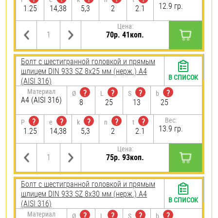
12.9 гр.
1.25
14,38
5,3
2
2.1
Цена:
70р. 41коп.
Болт с шестигранной головкой и прямым
шлицем DIN 933 SZ 8х25 мм (нерж.) A4
В СПИСОК
(AISI 316)
Материал
?
?
?
?
Ø
L
S
b
A4 (AISI 316)
8
25
13
25
Вес:
?
?
?
?
?
P
e
k
n
t
13.9 гр.
1.25
14,38
5,3
2
2.1
Цена:
75р. 93коп.
Болт с шестигранной головкой и прямым
шлицем DIN 933 SZ 8х30 мм (нерж.) A4
В СПИСОК
(AISI 316)
Материал
?
?
?
?
Ø
L
S
b