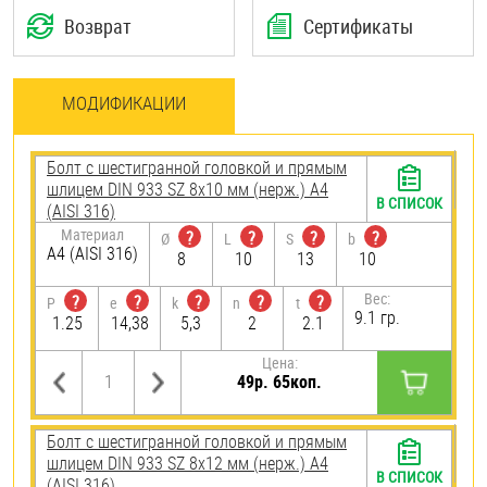
Возврат
Сертификаты
МОДИФИКАЦИИ
Болт с шестигранной головкой и прямым
шлицем DIN 933 SZ 8х10 мм (нерж.) A4
В СПИСОК
(AISI 316)
Материал
?
?
?
?
Ø
L
S
b
A4 (AISI 316)
8
10
13
10
Вес:
?
?
?
?
?
P
e
k
n
t
9.1 гр.
1.25
14,38
5,3
2
2.1
Цена:
49р. 65коп.
Болт с шестигранной головкой и прямым
шлицем DIN 933 SZ 8х12 мм (нерж.) A4
В СПИСОК
(AISI 316)