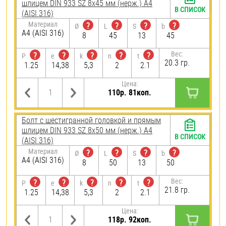
шлицем DIN 933 SZ 8х45 мм (нерж.) A4
В СПИСОК
(AISI 316)
Материал
?
?
?
?
Ø
L
S
b
A4 (AISI 316)
8
45
13
45
Вес:
?
?
?
?
?
P
e
k
n
t
20.3 гр.
1.25
14,38
5,3
2
2.1
Цена:
110р. 81коп.
Болт с шестигранной головкой и прямым
шлицем DIN 933 SZ 8х50 мм (нерж.) A4
В СПИСОК
(AISI 316)
Материал
?
?
?
?
Ø
L
S
b
A4 (AISI 316)
8
50
13
50
Вес:
?
?
?
?
?
P
e
k
n
t
21.8 гр.
1.25
14,38
5,3
2
2.1
Цена:
118р. 92коп.