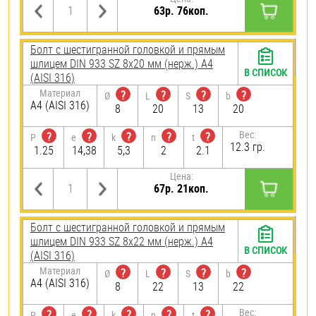
63р. 76коп.
Болт с шестигранной головкой и прямым
шлицем DIN 933 SZ 8х20 мм (нерж.) A4
В СПИСОК
(AISI 316)
Материал
?
?
?
?
Ø
L
S
b
A4 (AISI 316)
8
20
13
20
Вес:
?
?
?
?
?
P
e
k
n
t
12.3 гр.
1.25
14,38
5,3
2
2.1
Цена:
67р. 21коп.
Болт с шестигранной головкой и прямым
шлицем DIN 933 SZ 8х22 мм (нерж.) A4
В СПИСОК
(AISI 316)
Материал
?
?
?
?
Ø
L
S
b
A4 (AISI 316)
8
22
13
22
Вес:
?
?
?
?
?
P
e
k
n
t