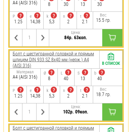
A4 (AISI 316)
8
30
13
30
Вес:
?
?
?
?
?
P
e
k
n
t
15.5 гр.
1.25
14,38
5,3
2
2.1
Цена:
84р. 63коп.
Болт с шестигранной головкой и прямым
шлицем DIN 933 SZ 8х40 мм (нерж.) A4
В СПИСОК
(AISI 316)
Материал
?
?
?
?
Ø
L
S
b
A4 (AISI 316)
8
40
13
40
Вес:
?
?
?
?
?
P
e
k
n
t
18.7 гр.
1.25
14,38
5,3
2
2.1
Цена:
102р. 09коп.
Болт с шестигранной головкой и прямым