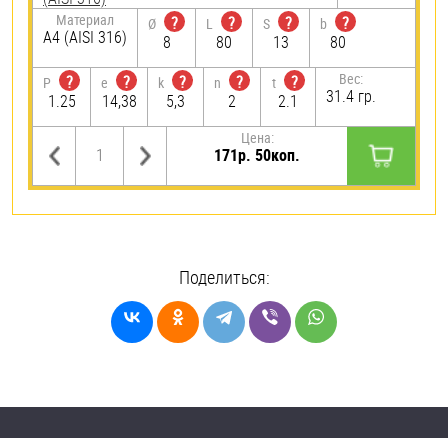
Материал
?
?
?
?
Ø
L
S
b
A4 (AISI 316)
8
80
13
80
Вес:
?
?
?
?
?
P
e
k
n
t
31.4 гр.
1.25
14,38
5,3
2
2.1
Цена:
171р. 50коп.
Поделиться: