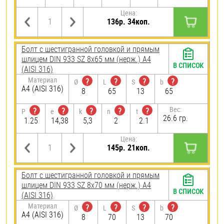
Цена:
136р. 34коп.
Болт с шестигранной головкой и прямым
шлицем DIN 933 SZ 8х65 мм (нерж.) A4
В СПИСОК
(AISI 316)
Материал
?
?
?
?
Ø
L
S
b
A4 (AISI 316)
8
65
13
65
Вес:
?
?
?
?
?
P
e
k
n
t
26.6 гр.
1.25
14,38
5,3
2
2.1
Цена:
145р. 21коп.
Болт с шестигранной головкой и прямым
шлицем DIN 933 SZ 8х70 мм (нерж.) A4
В СПИСОК
(AISI 316)
Материал
?
?
?
?
Ø
L
S
b
A4 (AISI 316)
8
70
13
70