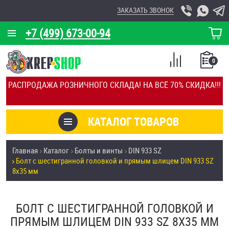
ЗАКАЗАТЬ ЗВОНОК
+7 (499) 673-00-94
КОРЗИНА
О КОМПАНИИ
0
СПИСОК
КАЛЬКУЛЯТОР
СРАВНЕНИЕ
РАСПРОДАЖА РОЗНИЧНОГО СКЛАДА! НА ВСЁ 70% СКИДКА!!!
ПОКУПОК
ОТЗЫВЫ
КАТАЛОГ ТОВАРОВ
КЛИЕНТЫ
Товары со скидкой
Главная
Каталог
Болты и винты
DIN 933 SZ
УСЛУГИ
Болт с шестигранной головкой и прямым шлицем DIN 933 SZ
Анкеры
8х35 мм
СКИДКИ
Антивандальный крепёж, инструмент
ОПТ
БОЛТ С ШЕСТИГРАННОЙ ГОЛОВКОЙ И
ПРЯМЫМ ШЛИЦЕМ DIN 933 SZ 8Х35 ММ
ПОКУПАТЕЛЯМ
Болты и винты