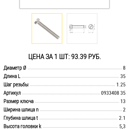
Оснастка и аксессуары для яхт
Пробки
Саморезы и шурупы
ЦЕНА ЗА 1 ШТ: 93.39 РУБ.
Стопорные кольца
.............................................................................................................
Диаметр Ø
8
.............................................................................................................
Длина L
35
.............................................................................................................
Такелаж
Шаг резьбы
1.25
.............................................................................................................
Артикул
0933408 35
Хомуты
.............................................................................................................
Размер ключа
13
.............................................................................................................
Ширина шлица n
2
Шайбы
.............................................................................................................
Глубина шлица t
2.1
Шпильки
.............................................................................................................
Высота головки k
5,3