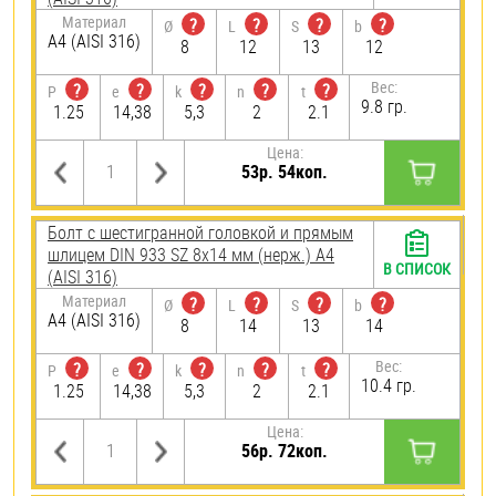
Материал
?
?
?
?
Ø
L
S
b
A4 (AISI 316)
8
12
13
12
Вес:
?
?
?
?
?
P
e
k
n
t
9.8 гр.
1.25
14,38
5,3
2
2.1
Цена:
53р. 54коп.
Болт с шестигранной головкой и прямым
шлицем DIN 933 SZ 8х14 мм (нерж.) A4
В СПИСОК
(AISI 316)
Материал
?
?
?
?
Ø
L
S
b
A4 (AISI 316)
8
14
13
14
Вес:
?
?
?
?
?
P
e
k
n
t
10.4 гр.
1.25
14,38
5,3
2
2.1
Цена:
56р. 72коп.