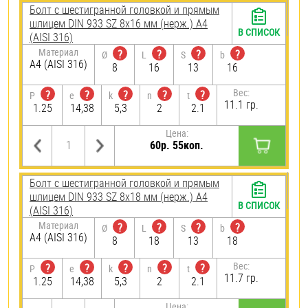
Болт с шестигранной головкой и прямым
шлицем DIN 933 SZ 8х16 мм (нерж.) A4
В СПИСОК
(AISI 316)
Материал
?
?
?
?
Ø
L
S
b
A4 (AISI 316)
8
16
13
16
Вес:
?
?
?
?
?
P
e
k
n
t
11.1 гр.
1.25
14,38
5,3
2
2.1
Цена:
60р. 55коп.
Болт с шестигранной головкой и прямым
шлицем DIN 933 SZ 8х18 мм (нерж.) A4
В СПИСОК
(AISI 316)
Материал
?
?
?
?
Ø
L
S
b
A4 (AISI 316)
8
18
13
18
Вес:
?
?
?
?
?
P
e
k
n
t
11.7 гр.
1.25
14,38
5,3
2
2.1
Цена: