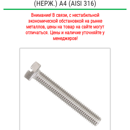
(НЕРЖ.) A4 (AISI 316)
ОПЛАТА И ДОСТАВКА
Втулки
Внимание! В связи, с нестабильной
НАШИ МАГАЗИНЫ
экономической обстановкой на рынке
Гайки
металлов, цены на товар на сайте могут
отличаться. Цены и наличие уточняйте у
Дюбели
менеджеров!
Дюймовый крепёж
Заклепки (Гайки-Заклепки)
Инструмент
Крюки, кольца с метрической резьбой
Крюки, кольца с шурупной резьбой