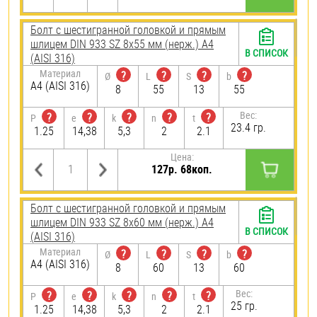
Болт с шестигранной головкой и прямым
шлицем DIN 933 SZ 8х55 мм (нерж.) A4
В СПИСОК
(AISI 316)
Материал
?
?
?
?
Ø
L
S
b
A4 (AISI 316)
8
55
13
55
Вес:
?
?
?
?
?
P
e
k
n
t
23.4 гр.
1.25
14,38
5,3
2
2.1
Цена:
127р. 68коп.
Болт с шестигранной головкой и прямым
шлицем DIN 933 SZ 8х60 мм (нерж.) A4
В СПИСОК
(AISI 316)
Материал
?
?
?
?
Ø
L
S
b
A4 (AISI 316)
8
60
13
60
Вес:
?
?
?
?
?
P
e
k
n
t
25 гр.
1.25
14,38
5,3
2
2.1