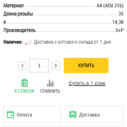
.............................................................................................................
Материал
A4 (AISI 316)
Шплинты
.............................................................................................................
Длина резьбы
35
Штифты и пальцы
.............................................................................................................
e
14,38
.............................................................................................................
Производитель
S+P
Наличие:
Доставка с оптового склада от 1 дня
КУПИТЬ
Купить в 1 клик
В СПИСОК
СРАВНИТЬ
Оплата
Доставка