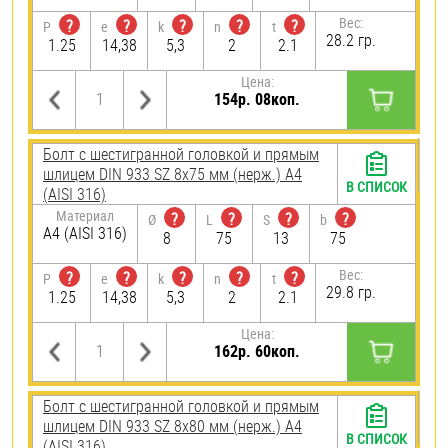
Вес:
?
?
?
?
?
P
e
k
n
t
28.2 гр.
1.25
14,38
5,3
2
2.1
Цена:
154р. 08коп.
Болт с шестигранной головкой и прямым
шлицем DIN 933 SZ 8х75 мм (нерж.) A4
В СПИСОК
(AISI 316)
Материал
?
?
?
?
Ø
L
S
b
A4 (AISI 316)
8
75
13
75
Вес:
?
?
?
?
?
P
e
k
n
t
29.8 гр.
1.25
14,38
5,3
2
2.1
Цена:
162р. 60коп.
Болт с шестигранной головкой и прямым
шлицем DIN 933 SZ 8х80 мм (нерж.) A4
В СПИСОК
(AISI 316)