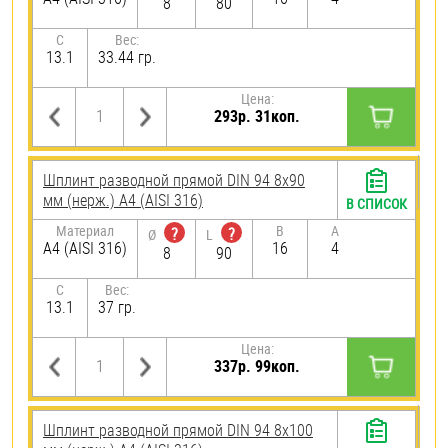
8
80
C
Вес:
13.1
33.44 гр.
Цена:
293р. 31коп.
Шплинт разводной прямой DIN 94 8х90
мм (нерж.) A4 (AISI 316)
В СПИСОК
Материал
B
A
?
?
Ø
L
A4 (AISI 316)
16
4
8
90
C
Вес:
13.1
37 гр.
Цена:
337р. 99коп.
Шплинт разводной прямой DIN 94 8х100