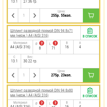
13.1
27.36 гр.
Цена:
255р. 55коп.
Шплинт разводной прямой DIN 94 8х71
мм (нерж.) A4 (AISI 316)
В СПИСОК
Материал
B
A
?
?
Ø
L
A4 (AISI 316)
16
4
8
71
C
Вес:
13.1
30.22 гр.
Цена:
275р. 23коп.
Шплинт разводной прямой DIN 94 8х80
мм (нерж.) A4 (AISI 316)
В СПИСОК
Материал
B
A
?
?
Ø
L
A4 (AISI 316)
16
4