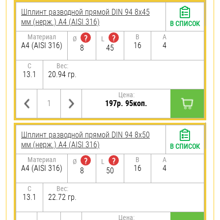
Шплинт разводной прямой DIN 94 8х45
мм (нерж.) A4 (AISI 316)
В СПИСОК
Материал
B
A
?
?
Ø
L
A4 (AISI 316)
16
4
8
45
C
Вес:
13.1
20.94 гр.
Цена:
197р. 95коп.
Шплинт разводной прямой DIN 94 8х50
мм (нерж.) A4 (AISI 316)
В СПИСОК
Материал
B
A
?
?
Ø
L
A4 (AISI 316)
16
4
8
50
C
Вес:
13.1
22.72 гр.
Цена: