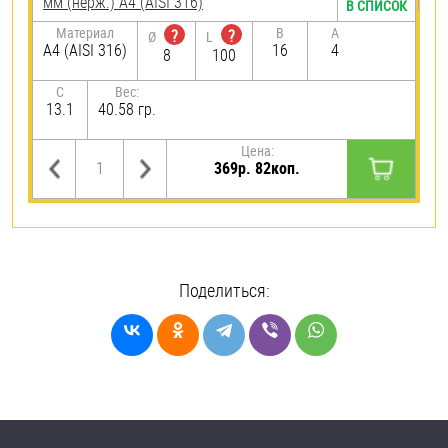
мм (нерж.) A4 (AISI 316)
В СПИСОК
Материал
B
A
?
?
Ø
L
A4 (AISI 316)
16
4
8
100
C
Вес:
13.1
40.58 гр.
Цена:
369р. 82коп.
Поделиться: