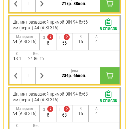
217р. 88коп.
Шплинт разводной прямой DIN 94 8х56
мм (нерж.) A4 (AISI 316)
В СПИСОК
Материал
B
A
?
?
Ø
L
A4 (AISI 316)
16
4
8
56
C
Вес:
13.1
24.86 гр.
Цена:
234р. 66коп.
Шплинт разводной прямой DIN 94 8х63
мм (нерж.) A4 (AISI 316)
В СПИСОК
Материал
B
A
?
?
Ø
L
A4 (AISI 316)
16
4
8
63
C
Вес: