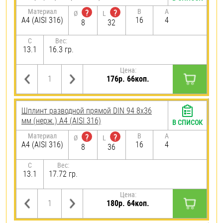
Материал
B
A
?
?
Ø
L
A4 (AISI 316)
16
4
8
32
C
Вес:
13.1
16.3 гр.
Цена:
176р. 66коп.
Шплинт разводной прямой DIN 94 8х36
мм (нерж.) A4 (AISI 316)
В СПИСОК
Материал
B
A
?
?
Ø
L
A4 (AISI 316)
16
4
8
36
C
Вес:
13.1
17.72 гр.
Цена:
180р. 64коп.