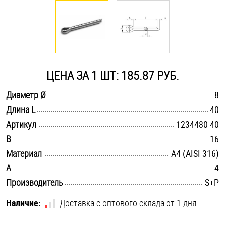
Оснастка и аксессуары для яхт
Пробки
ЦЕНА ЗА 1 ШТ: 185.87 РУБ.
Саморезы и шурупы
.............................................................................................................
Диаметр Ø
8
.............................................................................................................
Длина L
40
Стопорные кольца
.............................................................................................................
Артикул
1234480 40
.............................................................................................................
B
16
Такелаж
.............................................................................................................
Материал
A4 (AISI 316)
.............................................................................................................
A
4
Хомуты
.............................................................................................................
Производитель
S+P
Шайбы
Наличие:
Доставка с оптового склада от 1 дня
Шпильки