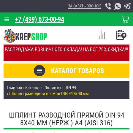
ЗАКАЗАТЬ ЗВОНОК
+7 (499) 673-00-94
КОРЗИНА
О КОМПАНИИ
0
СПИСОК
КАЛЬКУЛЯТОР
СРАВНЕНИЕ
РАСПРОДАЖА РОЗНИЧНОГО СКЛАДА! НА ВСЁ 70% СКИДКА!!!
ПОКУПОК
ОТЗЫВЫ
КАТАЛОГ ТОВАРОВ
КЛИЕНТЫ
Товары со скидкой
Главная
Каталог
Шплинты
DIN 94
УСЛУГИ
Шплинт разводной прямой DIN 94 8х40 мм
Анкеры
СКИДКИ
Антивандальный крепёж, инструмент
ШПЛИНТ РАЗВОДНОЙ ПРЯМОЙ DIN 94
ОПТ
8Х40 ММ (НЕРЖ.) A4 (AISI 316)
ПОКУПАТЕЛЯМ
Болты и винты