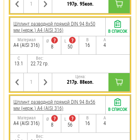
197р. 95коп.
Шплинт разводной прямой DIN 94 8х50
мм (нерж.) A4 (AISI 316)
В СПИСОК
Материал
B
A
?
?
Ø
L
A4 (AISI 316)
16
4
8
50
C
Вес:
13.1
22.72 гр.
Цена:
217р. 88коп.
Шплинт разводной прямой DIN 94 8х56
мм (нерж.) A4 (AISI 316)
В СПИСОК
Материал
B
A
?
?
Ø
L
A4 (AISI 316)
16
4
8
56
C
Вес: