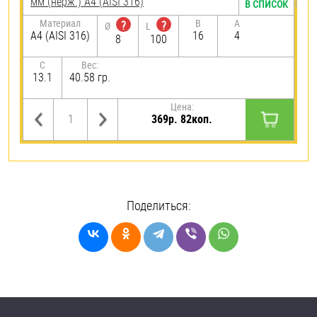
мм (нерж.) A4 (AISI 316)
В СПИСОК
Материал
B
A
?
?
Ø
L
A4 (AISI 316)
16
4
8
100
C
Вес:
13.1
40.58 гр.
Цена:
369р. 82коп.
Поделиться: