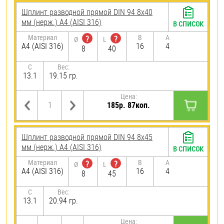
Шплинт разводной прямой DIN 94 8х40
мм (нерж.) A4 (AISI 316)
В СПИСОК
Материал
B
A
?
?
Ø
L
A4 (AISI 316)
16
4
8
40
C
Вес:
13.1
19.15 гр.
Цена:
185р. 87коп.
Шплинт разводной прямой DIN 94 8х45
мм (нерж.) A4 (AISI 316)
В СПИСОК
Материал
B
A
?
?
Ø
L
A4 (AISI 316)
16
4
8
45
C
Вес:
13.1
20.94 гр.
Цена: