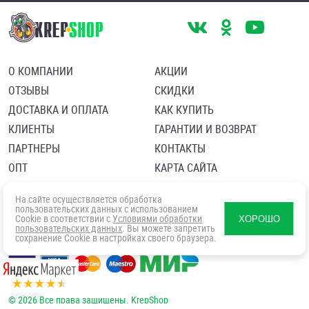
О КОМПАНИИ
АКЦИИ
ОТЗЫВЫ
СКИДКИ
ДОСТАВКА И ОПЛАТА
КАК КУПИТЬ
КЛИЕНТЫ
ГАРАНТИИ И ВОЗВРАТ
ПАРТНЕРЫ
КОНТАКТЫ
ОПТ
КАРТА САЙТА
Пользовательское соглашение
Политика в отношении обработки персональных данных
На сайте осуществляется обработка
Согласие посетителя сайта на обработку персональных данны
пользовательских данных с использованием
Cookie в соответствии с
Условиями обработки
ХОРОШО
пользовательских данных
. Вы можете запретить
сохранение Cookie в настройках своего браузера.
© 2026 Все права защищены. KrepShop