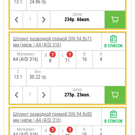
13.1
24.86 гр.
Цена:
234р. 66коп.
Шплинт разводной прямой DIN 94 8х71
мм (нерж.) A4 (AISI 316)
В СПИСОК
Материал
B
A
?
?
Ø
L
A4 (AISI 316)
16
4
8
71
C
Вес:
13.1
30.22 гр.
Цена:
275р. 23коп.
Шплинт разводной прямой DIN 94 8х80
мм (нерж.) A4 (AISI 316)
В СПИСОК
Материал
B
A
?
?
Ø
L
A4 (AISI 316)
16
4