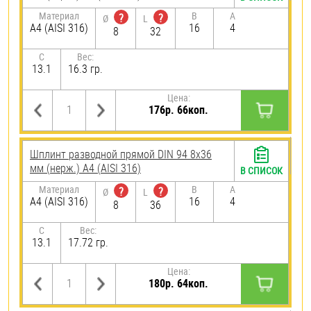
Материал
B
A
?
?
Ø
L
A4 (AISI 316)
16
4
8
32
C
Вес:
13.1
16.3 гр.
Цена:
176р. 66коп.
Шплинт разводной прямой DIN 94 8х36
мм (нерж.) A4 (AISI 316)
В СПИСОК
Материал
B
A
?
?
Ø
L
A4 (AISI 316)
16
4
8
36
C
Вес:
13.1
17.72 гр.
Цена:
180р. 64коп.