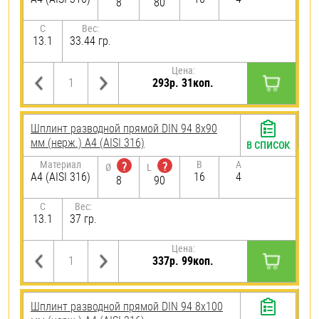
8
80
C
Вес:
13.1
33.44 гр.
Цена:
293р. 31коп.
Шплинт разводной прямой DIN 94 8х90
мм (нерж.) A4 (AISI 316)
В СПИСОК
Материал
B
A
?
?
Ø
L
A4 (AISI 316)
16
4
8
90
C
Вес:
13.1
37 гр.
Цена:
337р. 99коп.
Шплинт разводной прямой DIN 94 8х100