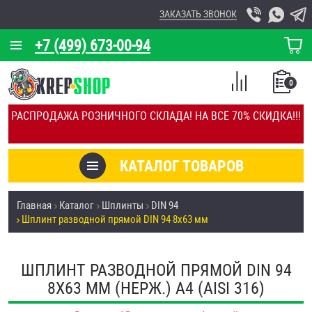
ЗАКАЗАТЬ ЗВОНОК
+7 (499) 673-00-94
КОРЗИНА
О КОМПАНИИ
0
СПИСОК
КАЛЬКУЛЯТОР
СРАВНЕНИЕ
РАСПРОДАЖА РОЗНИЧНОГО СКЛАДА! НА ВСЁ 70% СКИДКА!!!
ПОКУПОК
ОТЗЫВЫ
КАТАЛОГ ТОВАРОВ
КЛИЕНТЫ
Товары со скидкой
Главная
Каталог
Шплинты
DIN 94
УСЛУГИ
Шплинт разводной прямой DIN 94 8х63 мм
Анкеры
СКИДКИ
Антивандальный крепёж, инструмент
ШПЛИНТ РАЗВОДНОЙ ПРЯМОЙ DIN 94
ОПТ
8Х63 ММ (НЕРЖ.) A4 (AISI 316)
ПОКУПАТЕЛЯМ
Болты и винты