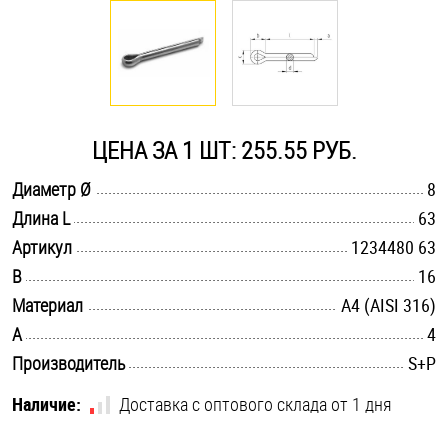
Оснастка и аксессуары для яхт
Пробки
ЦЕНА ЗА 1 ШТ: 255.55 РУБ.
Саморезы и шурупы
.............................................................................................................
Диаметр Ø
8
.............................................................................................................
Длина L
63
Стопорные кольца
.............................................................................................................
Артикул
1234480 63
.............................................................................................................
B
16
Такелаж
.............................................................................................................
Материал
A4 (AISI 316)
.............................................................................................................
A
4
Хомуты
.............................................................................................................
Производитель
S+P
Шайбы
Наличие:
Доставка с оптового склада от 1 дня
Шпильки