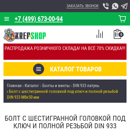
ЗАКАЗАТЬ ЗВОНОК
+7 (499) 673-00-94
КОРЗИНА
О КОМПАНИИ
0
СПИСОК
КАЛЬКУЛЯТОР
СРАВНЕНИЕ
РАСПРОДАЖА РОЗНИЧНОГО СКЛАДА! НА ВСЁ 70% СКИДКА!!!
ПОКУПОК
ОТЗЫВЫ
КАТАЛОГ ТОВАРОВ
КЛИЕНТЫ
Товары со скидкой
Главная
Каталог
Болты и винты
DIN 933 латунь
УСЛУГИ
Болт с шестигранной головкой под ключ и полной резьбой
Анкеры
DIN 933 М8х50 мм
СКИДКИ
Антивандальный крепёж, инструмент
ОПТ
БОЛТ С ШЕСТИГРАННОЙ ГОЛОВКОЙ ПОД
ПОКУПАТЕЛЯМ
КЛЮЧ И ПОЛНОЙ РЕЗЬБОЙ DIN 933
Болты и винты