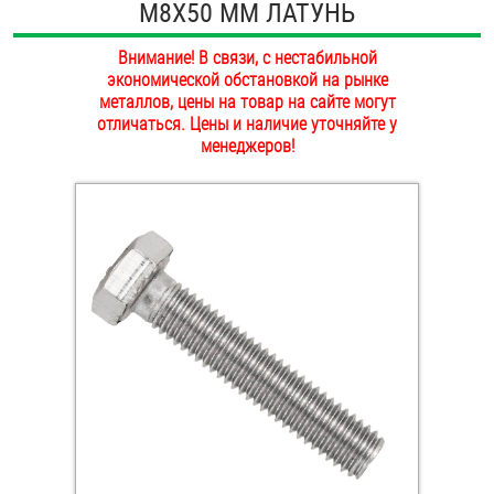
М8Х50 ММ ЛАТУНЬ
ОПЛАТА И ДОСТАВКА
Втулки
Внимание! В связи, с нестабильной
НАШИ МАГАЗИНЫ
экономической обстановкой на рынке
Гайки
металлов, цены на товар на сайте могут
отличаться. Цены и наличие уточняйте у
Дюбели
менеджеров!
Дюймовый крепёж
Заклепки (Гайки-Заклепки)
Инструмент
Крюки, кольца с метрической резьбой
Крюки, кольца с шурупной резьбой