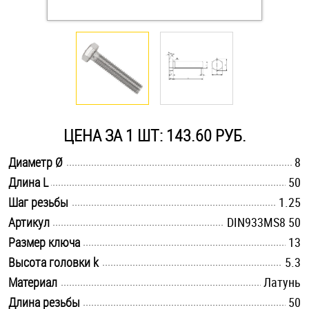
Оснастка и аксессуары для яхт
Пробки
Саморезы и шурупы
ЦЕНА ЗА 1 ШТ: 143.60 РУБ.
Стопорные кольца
.............................................................................................................
Диаметр Ø
8
.............................................................................................................
Длина L
50
.............................................................................................................
Такелаж
Шаг резьбы
1.25
.............................................................................................................
Артикул
DIN933MS8 50
Хомуты
.............................................................................................................
Размер ключа
13
.............................................................................................................
Высота головки k
5.3
Шайбы
.............................................................................................................
Материал
Латунь
Шпильки
.............................................................................................................
Длина резьбы
50