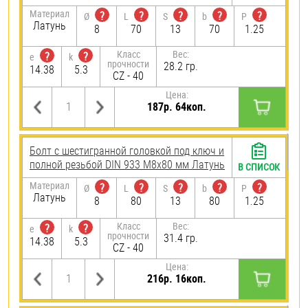
Материал
?
?
?
?
?
Ø
L
S
b
P
Латунь
8
70
13
70
1.25
Класс
Вес:
?
?
e
k
прочности
28.2 гр.
14.38
5.3
CZ - 40
Цена:
187р. 64коп.
Болт с шестигранной головкой под ключ и
полной резьбой DIN 933 М8х80 мм Латунь
В СПИСОК
Материал
?
?
?
?
?
Ø
L
S
b
P
Латунь
8
80
13
80
1.25
Класс
Вес:
?
?
e
k
прочности
31.4 гр.
14.38
5.3
CZ - 40
Цена:
216р. 16коп.