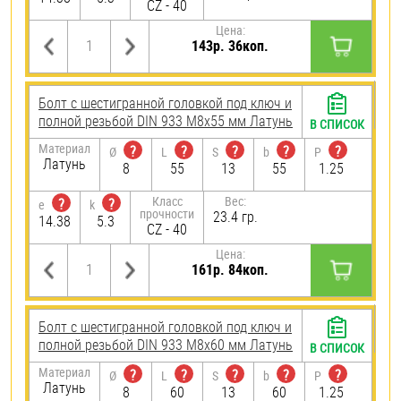
CZ - 40
Цена:
143р. 36коп.
Болт с шестигранной головкой под ключ и
полной резьбой DIN 933 М8х55 мм Латунь
В СПИСОК
Материал
?
?
?
?
?
Ø
L
S
b
P
Латунь
8
55
13
55
1.25
Класс
Вес:
?
?
e
k
прочности
23.4 гр.
14.38
5.3
CZ - 40
Цена:
161р. 84коп.
Болт с шестигранной головкой под ключ и
полной резьбой DIN 933 М8х60 мм Латунь
В СПИСОК
Материал
?
?
?
?
?
Ø
L
S
b
P
Латунь
8
60
13
60
1.25