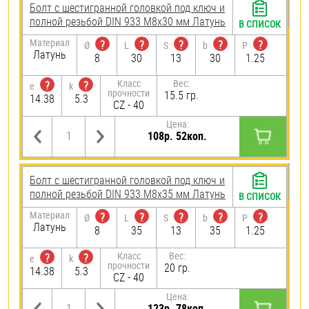
Болт с шестигранной головкой под ключ и
полной резьбой DIN 933 М8х30 мм Латунь
В СПИСОК
Материал
?
?
?
?
?
Ø
L
S
b
P
Латунь
8
30
13
30
1.25
Класс
Вес:
?
?
e
k
прочности
15.5 гр.
14.38
5.3
CZ - 40
Цена:
108р. 52коп.
Болт с шестигранной головкой под ключ и
полной резьбой DIN 933 М8х35 мм Латунь
В СПИСОК
Материал
?
?
?
?
?
Ø
L
S
b
P
Латунь
8
35
13
35
1.25
Класс
Вес:
?
?
e
k
прочности
20 гр.
14.38
5.3
CZ - 40
Цена:
123р. 78коп.