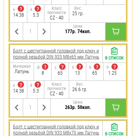
Класс
Вес:
?
?
e
k
прочности
25 гр.
14.38
5.3
CZ - 40
Цена:
177р. 74коп.
Болт с шестигранной головкой под ключ и
полной резьбой DIN 933 М8х65 мм Латунь
В СПИСОК
Материал
?
?
?
?
?
Ø
L
S
b
P
Латунь
8
65
13
65
1.25
Класс
Вес:
?
?
e
k
прочности
26.6 гр.
14.38
5.3
CZ - 40
Цена:
263р. 50коп.
Болт с шестигранной головкой под ключ и
полной резьбой DIN 933 М8х70 мм Латунь
В СПИСОК