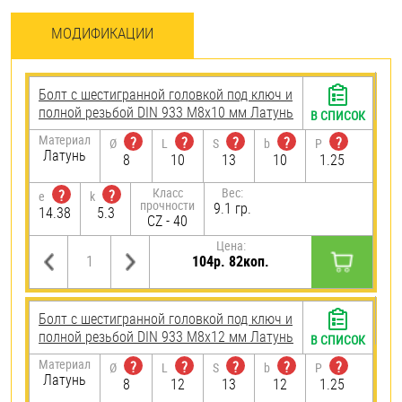
МОДИФИКАЦИИ
Болт с шестигранной головкой под ключ и
полной резьбой DIN 933 М8х10 мм Латунь
В СПИСОК
Материал
?
?
?
?
?
Ø
L
S
b
P
Латунь
8
10
13
10
1.25
Класс
Вес:
?
?
e
k
прочности
9.1 гр.
14.38
5.3
CZ - 40
Цена:
104р. 82коп.
Болт с шестигранной головкой под ключ и
полной резьбой DIN 933 М8х12 мм Латунь
В СПИСОК
Материал
?
?
?
?
?
Ø
L
S
b
P
Латунь
8
12
13
12
1.25