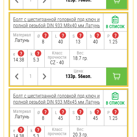
Болт с шестигранной головкой под ключ и
полной резьбой DIN 933 М8х40 мм Латунь
В СПИСОК
Материал
?
?
?
?
?
Ø
L
S
b
P
Латунь
8
40
13
40
1.25
Класс
Вес:
?
?
e
k
прочности
18.7 гр.
14.38
5.3
CZ - 40
Цена:
133р. 56коп.
Болт с шестигранной головкой под ключ и
полной резьбой DIN 933 М8х45 мм Латунь
В СПИСОК
Материал
?
?
?
?
?
Ø
L
S
b
P
Латунь
8
45
13
45
1.25
Класс
Вес:
?
?
e
k
прочности
20.3 гр.
14.38
5.3