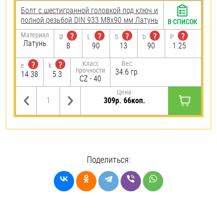
Болт с шестигранной головкой под ключ и
полной резьбой DIN 933 М8х90 мм Латунь
В СПИСОК
Материал
?
?
?
?
?
Ø
L
S
b
P
Латунь
8
90
13
90
1.25
Класс
Вес:
?
?
e
k
прочности
34.6 гр.
14.38
5.3
CZ - 40
Цена:
309р. 66коп.
Поделиться: