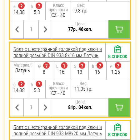
Класс
Вес:
?
?
e
k
прочности
9.8 гр.
14.38
5.3
CZ - 40
Цена:
77р. 46коп.
Болт с шестигранной головкой под ключ и
полной резьбой DIN 933 8х16 мм Латунь
В СПИСОК
Материал
?
?
?
?
?
Ø
L
S
b
P
Латунь
8
16
13
16
1.25
Класс
Вес:
?
?
e
k
прочности
11.05 гр.
14.38
5.3
CZ - 40
Цена:
81р. 04коп.
Болт с шестигранной головкой под ключ и
полной резьбой DIN 933 М8х20 мм Латунь
В СПИСОК