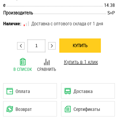
.............................................................................................................
e
14.38
Шплинты
.............................................................................................................
Производитель
S+P
Штифты и пальцы
Наличие:
Доставка с оптового склада от 1 дня
КУПИТЬ
Купить в 1 клик
В СПИСОК
СРАВНИТЬ
Оплата
Доставка
Возврат
Сертификаты