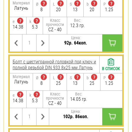
Материал
?
?
?
?
?
Ø
L
S
b
P
Латунь
8
20
13
20
1.25
Класс
Вес:
?
?
e
k
прочности
12.3 гр.
14.38
5.3
CZ - 40
Цена:
92р. 64коп.
Болт с шестигранной головкой под ключ и
полной резьбой DIN 933 8х25 мм Латунь
В СПИСОК
Материал
?
?
?
?
?
Ø
L
S
b
P
Латунь
8
25
13
25
1.25
Класс
Вес:
?
?
e
k
прочности
14.05 гр.
14.38
5.3
CZ - 40
Цена:
102р. 86коп.