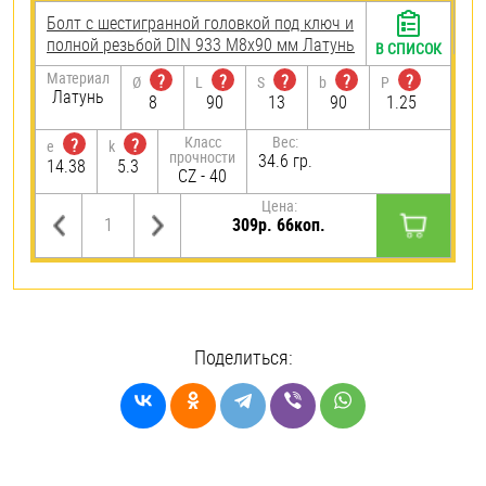
Болт с шестигранной головкой под ключ и
полной резьбой DIN 933 М8х90 мм Латунь
В СПИСОК
Материал
?
?
?
?
?
Ø
L
S
b
P
Латунь
8
90
13
90
1.25
Класс
Вес:
?
?
e
k
прочности
34.6 гр.
14.38
5.3
CZ - 40
Цена:
309р. 66коп.
Поделиться: