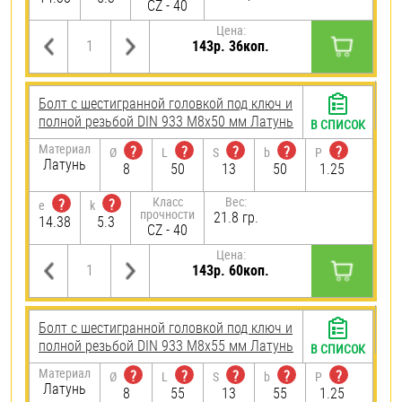
CZ - 40
Цена:
143р. 36коп.
Болт с шестигранной головкой под ключ и
полной резьбой DIN 933 М8х50 мм Латунь
В СПИСОК
Материал
?
?
?
?
?
Ø
L
S
b
P
Латунь
8
50
13
50
1.25
Класс
Вес:
?
?
e
k
прочности
21.8 гр.
14.38
5.3
CZ - 40
Цена:
143р. 60коп.
Болт с шестигранной головкой под ключ и
полной резьбой DIN 933 М8х55 мм Латунь
В СПИСОК
Материал
?
?
?
?
?
Ø
L
S
b
P
Латунь
8
55
13
55
1.25