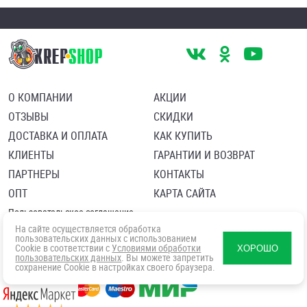
О КОМПАНИИ
АКЦИИ
ОТЗЫВЫ
СКИДКИ
ДОСТАВКА И ОПЛАТА
КАК КУПИТЬ
КЛИЕНТЫ
ГАРАНТИИ И ВОЗВРАТ
ПАРТНЕРЫ
КОНТАКТЫ
ОПТ
КАРТА САЙТА
Пользовательское соглашение
Политика в отношении обработки персональных данных
На сайте осуществляется обработка
Согласие посетителя сайта на обработку персональных данны
пользовательских данных с использованием
Cookie в соответствии с
Условиями обработки
ХОРОШО
пользовательских данных
. Вы можете запретить
сохранение Cookie в настройках своего браузера.