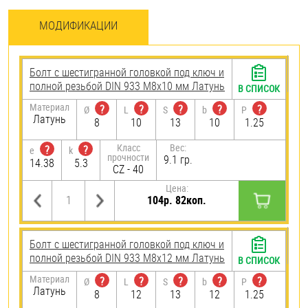
МОДИФИКАЦИИ
Болт с шестигранной головкой под ключ и
полной резьбой DIN 933 М8х10 мм Латунь
В СПИСОК
Материал
?
?
?
?
?
Ø
L
S
b
P
Латунь
8
10
13
10
1.25
Класс
Вес:
?
?
e
k
прочности
9.1 гр.
14.38
5.3
CZ - 40
Цена:
104р. 82коп.
Болт с шестигранной головкой под ключ и
полной резьбой DIN 933 М8х12 мм Латунь
В СПИСОК
Материал
?
?
?
?
?
Ø
L
S
b
P
Латунь
8
12
13
12
1.25