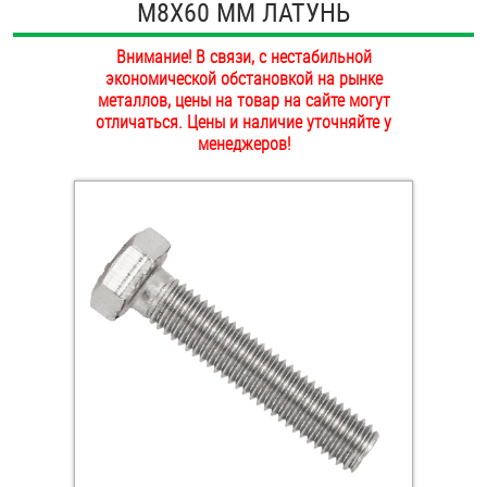
М8Х60 ММ ЛАТУНЬ
ОПЛАТА И ДОСТАВКА
Втулки
Внимание! В связи, с нестабильной
НАШИ МАГАЗИНЫ
экономической обстановкой на рынке
Гайки
металлов, цены на товар на сайте могут
отличаться. Цены и наличие уточняйте у
Дюбели
менеджеров!
Дюймовый крепёж
Заклепки (Гайки-Заклепки)
Инструмент
Крюки, кольца с метрической резьбой
Крюки, кольца с шурупной резьбой