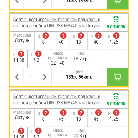
Болт с шестигранной головкой под ключ и
полной резьбой DIN 933 М8х40 мм Латунь
В СПИСОК
Материал
?
?
?
?
?
Ø
L
S
b
P
Латунь
8
40
13
40
1.25
Класс
Вес:
?
?
e
k
прочности
18.7 гр.
14.38
5.3
CZ - 40
Цена:
133р. 56коп.
Болт с шестигранной головкой под ключ и
полной резьбой DIN 933 М8х45 мм Латунь
В СПИСОК
Материал
?
?
?
?
?
Ø
L
S
b
P
Латунь
8
45
13
45
1.25
Класс
Вес:
?
?
e
k
прочности
20.3 гр.
14.38
5.3