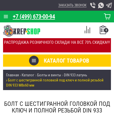
ЗАКАЗАТЬ ЗВОНОК
+7 (499) 673-00-94
КОРЗИНА
О КОМПАНИИ
0
СПИСОК
КАЛЬКУЛЯТОР
СРАВНЕНИЕ
РАСПРОДАЖА РОЗНИЧНОГО СКЛАДА! НА ВСЁ 70% СКИДКА!!!
ПОКУПОК
ОТЗЫВЫ
КАТАЛОГ ТОВАРОВ
КЛИЕНТЫ
Товары со скидкой
Главная
Каталог
Болты и винты
DIN 933 латунь
УСЛУГИ
Болт с шестигранной головкой под ключ и полной резьбой
Анкеры
DIN 933 М8х60 мм
СКИДКИ
Антивандальный крепёж, инструмент
ОПТ
БОЛТ С ШЕСТИГРАННОЙ ГОЛОВКОЙ ПОД
ПОКУПАТЕЛЯМ
КЛЮЧ И ПОЛНОЙ РЕЗЬБОЙ DIN 933
Болты и винты