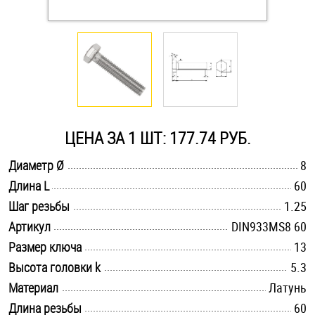
Оснастка и аксессуары для яхт
Пробки
Саморезы и шурупы
ЦЕНА ЗА 1 ШТ: 177.74 РУБ.
Стопорные кольца
.............................................................................................................
Диаметр Ø
8
.............................................................................................................
Длина L
60
.............................................................................................................
Такелаж
Шаг резьбы
1.25
.............................................................................................................
Артикул
DIN933MS8 60
Хомуты
.............................................................................................................
Размер ключа
13
.............................................................................................................
Высота головки k
5.3
Шайбы
.............................................................................................................
Материал
Латунь
Шпильки
.............................................................................................................
Длина резьбы
60