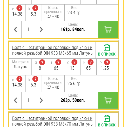
Класс
Вес:
?
?
e
k
прочности
23.4 гр.
14.38
5.3
CZ - 40
Цена:
161р. 84коп.
Болт с шестигранной головкой под ключ и
полной резьбой DIN 933 М8х65 мм Латунь
В СПИСОК
Материал
?
?
?
?
?
Ø
L
S
b
P
Латунь
8
65
13
65
1.25
Класс
Вес:
?
?
e
k
прочности
26.6 гр.
14.38
5.3
CZ - 40
Цена:
263р. 50коп.
Болт с шестигранной головкой под ключ и
полной резьбой DIN 933 М8х70 мм Латунь
В СПИСОК