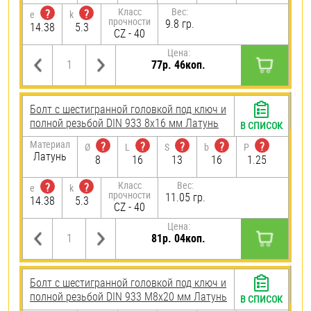
Класс
Вес:
?
?
e
k
прочности
9.8 гр.
14.38
5.3
CZ - 40
Цена:
77р. 46коп.
Болт с шестигранной головкой под ключ и
полной резьбой DIN 933 8х16 мм Латунь
В СПИСОК
Материал
?
?
?
?
?
Ø
L
S
b
P
Латунь
8
16
13
16
1.25
Класс
Вес:
?
?
e
k
прочности
11.05 гр.
14.38
5.3
CZ - 40
Цена:
81р. 04коп.
Болт с шестигранной головкой под ключ и
полной резьбой DIN 933 М8х20 мм Латунь
В СПИСОК