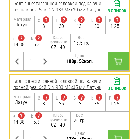
Болт с шестигранной головкой под ключ и
полной резьбой DIN 933 М8х30 мм Латунь
В СПИСОК
Материал
?
?
?
?
?
Ø
L
S
b
P
Латунь
8
30
13
30
1.25
Класс
Вес:
?
?
e
k
прочности
15.5 гр.
14.38
5.3
CZ - 40
Цена:
108р. 52коп.
Болт с шестигранной головкой под ключ и
полной резьбой DIN 933 М8х35 мм Латунь
В СПИСОК
Материал
?
?
?
?
?
Ø
L
S
b
P
Латунь
8
35
13
35
1.25
Класс
Вес:
?
?
e
k
прочности
20 гр.
14.38
5.3
CZ - 40
Цена:
123р. 78коп.