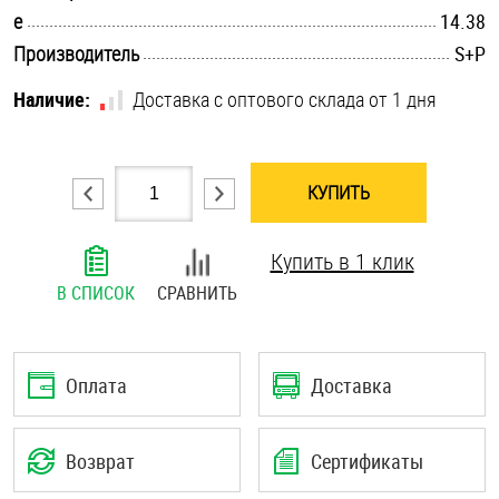
.............................................................................................................
e
14.38
Шплинты
.............................................................................................................
Производитель
S+P
Штифты и пальцы
Наличие:
Доставка с оптового склада от 1 дня
КУПИТЬ
Купить в 1 клик
В СПИСОК
СРАВНИТЬ
Оплата
Доставка
Возврат
Сертификаты