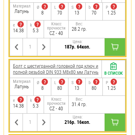
Материал
?
?
?
?
?
Ø
L
S
b
P
Латунь
8
70
13
70
1.25
Класс
Вес:
?
?
e
k
прочности
28.2 гр.
14.38
5.3
CZ - 40
Цена:
187р. 64коп.
Болт с шестигранной головкой под ключ и
полной резьбой DIN 933 М8х80 мм Латунь
В СПИСОК
Материал
?
?
?
?
?
Ø
L
S
b
P
Латунь
8
80
13
80
1.25
Класс
Вес:
?
?
e
k
прочности
31.4 гр.
14.38
5.3
CZ - 40
Цена:
216р. 16коп.