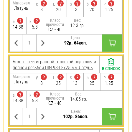
Материал
?
?
?
?
?
Ø
L
S
b
P
Латунь
8
20
13
20
1.25
Класс
Вес:
?
?
e
k
прочности
12.3 гр.
14.38
5.3
CZ - 40
Цена:
92р. 64коп.
Болт с шестигранной головкой под ключ и
полной резьбой DIN 933 8х25 мм Латунь
В СПИСОК
Материал
?
?
?
?
?
Ø
L
S
b
P
Латунь
8
25
13
25
1.25
Класс
Вес:
?
?
e
k
прочности
14.05 гр.
14.38
5.3
CZ - 40
Цена:
102р. 86коп.