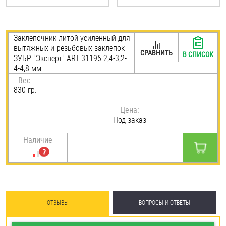
Шплинты
Штифты и пальцы
Заклепочник литой усиленный для
вытяжных и резьбовых заклепок
СРАВНИТЬ
В СПИСОК
ЗУБР "Эксперт" ART 31196 2,4-3,2-
4-4,8 мм
Вес:
830 гр.
Цена:
Под заказ
Наличие
ОТЗЫВЫ
ВОПРОСЫ И ОТВЕТЫ