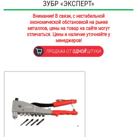
ЗУБР «ЭКСПЕРТ»
ОПЛАТА И ДОСТАВКА
Втулки
Внимание! В связи, с нестабильной
НАШИ МАГАЗИНЫ
экономической обстановкой на рынке
Гайки
металлов, цены на товар на сайте могут
отличаться. Цены и наличие уточняйте у
Дюбели
менеджеров!
ПРОДАЖА ОТ
ОДНОЙ
ШТУКИ
Дюймовый крепёж
Заклепки (Гайки-Заклепки)
Инструмент
Крюки, кольца с метрической резьбой
Крюки, кольца с шурупной резьбой