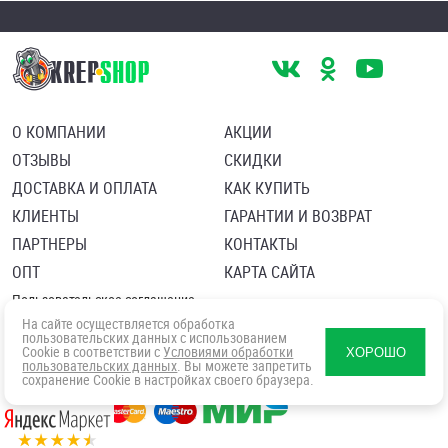
О КОМПАНИИ
АКЦИИ
ОТЗЫВЫ
СКИДКИ
ДОСТАВКА И ОПЛАТА
КАК КУПИТЬ
КЛИЕНТЫ
ГАРАНТИИ И ВОЗВРАТ
ПАРТНЕРЫ
КОНТАКТЫ
ОПТ
КАРТА САЙТА
Пользовательское соглашение
Политика в отношении обработки персональных данных
На сайте осуществляется обработка
Согласие посетителя сайта на обработку персональных данны
пользовательских данных с использованием
Cookie в соответствии с
Условиями обработки
ХОРОШО
пользовательских данных
. Вы можете запретить
сохранение Cookie в настройках своего браузера.