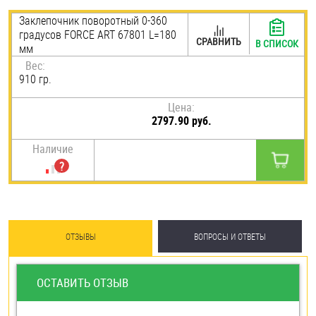
Шплинты
Заклепочник поворотный 0-360
градусов FORCE ART 67801 L=180
СРАВНИТЬ
В СПИСОК
мм
Штифты и пальцы
Вес:
910 гр.
Цена:
2797.90 руб.
Наличие
ОТЗЫВЫ
ВОПРОСЫ И ОТВЕТЫ
ОСТАВИТЬ ОТЗЫВ