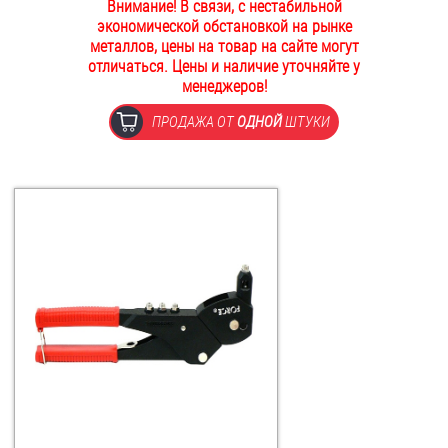
Внимание! В связи, с нестабильной
ОПЛАТА И ДОСТАВКА
экономической обстановкой на рынке
Втулки
металлов, цены на товар на сайте могут
отличаться. Цены и наличие уточняйте у
НАШИ МАГАЗИНЫ
Гайки
менеджеров!
ПРОДАЖА ОТ
ОДНОЙ
ШТУКИ
Дюбели
Дюймовый крепёж
Заклепки (Гайки-Заклепки)
Инструмент
Крюки, кольца с метрической резьбой
Крюки, кольца с шурупной резьбой