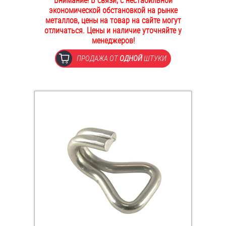
Внимание! В связи, с нестабильной
экономической обстановкой на рынке
ОПЛАТА И ДОСТАВКА
Втулки
металлов, цены на товар на сайте могут
отличаться. Цены и наличие уточняйте у
НАШИ МАГАЗИНЫ
менеджеров!
Гайки
ПРОДАЖА ОТ
ОДНОЙ
ШТУКИ
Дюбели
Дюймовый крепёж
Заклепки (Гайки-Заклепки)
Инструмент
Крюки, кольца с метрической резьбой
Крюки, кольца с шурупной резьбой