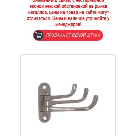
Внимание! В связи, с нестабильной
экономической обстановкой на рынке
ОПЛАТА И ДОСТАВКА
Втулки
металлов, цены на товар на сайте могут
отличаться. Цены и наличие уточняйте у
НАШИ МАГАЗИНЫ
менеджеров!
Гайки
ПРОДАЖА ОТ
ОДНОЙ
ШТУКИ
Дюбели
Дюймовый крепёж
Заклепки (Гайки-Заклепки)
Инструмент
Крюки, кольца с метрической резьбой
Крюки, кольца с шурупной резьбой