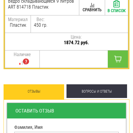
Ведро складывающееся 9 литров
ART 814718 Пластик
Шплинты
СРАВНИТЬ
В СПИСОК
Материал
Вес:
Штифты и пальцы
Пластик
450 гр.
Цена:
1874.72 руб.
Наличие
ОТЗЫВЫ
ВОПРОСЫ И ОТВЕТЫ
ОСТАВИТЬ ОТЗЫВ
Фамилия, Имя