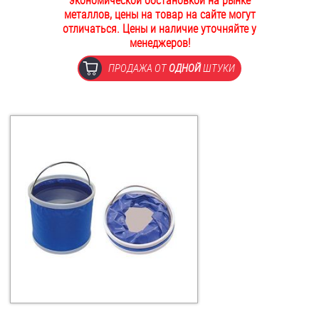
экономической обстановкой на рынке
металлов, цены на товар на сайте могут
ОПЛАТА И ДОСТАВКА
Втулки
отличаться. Цены и наличие уточняйте у
менеджеров!
НАШИ МАГАЗИНЫ
Гайки
ПРОДАЖА ОТ
ОДНОЙ
ШТУКИ
Дюбели
Дюймовый крепёж
Заклепки (Гайки-Заклепки)
Инструмент
Крюки, кольца с метрической резьбой
Крюки, кольца с шурупной резьбой