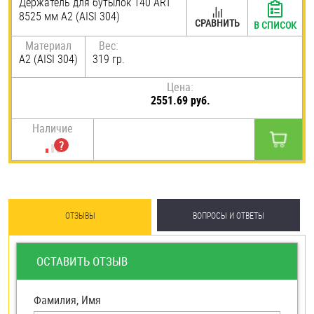
Держатель для бутылок 140 ART
8525 мм А2 (AISI 304)
Шплинты
СРАВНИТЬ
В СПИСОК
Материал
Вес:
Штифты и пальцы
А2 (AISI 304)
319 гр.
Цена:
2551.69 руб.
Наличие
ОТЗЫВЫ
ВОПРОСЫ И ОТВЕТЫ
ОСТАВИТЬ ОТЗЫВ
Фамилия, Имя