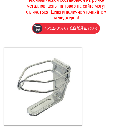
экономической обстановкой на рынке
металлов, цены на товар на сайте могут
ОПЛАТА И ДОСТАВКА
Втулки
отличаться. Цены и наличие уточняйте у
менеджеров!
НАШИ МАГАЗИНЫ
Гайки
ПРОДАЖА ОТ
ОДНОЙ
ШТУКИ
Дюбели
Дюймовый крепёж
Заклепки (Гайки-Заклепки)
Инструмент
Крюки, кольца с метрической резьбой
Крюки, кольца с шурупной резьбой