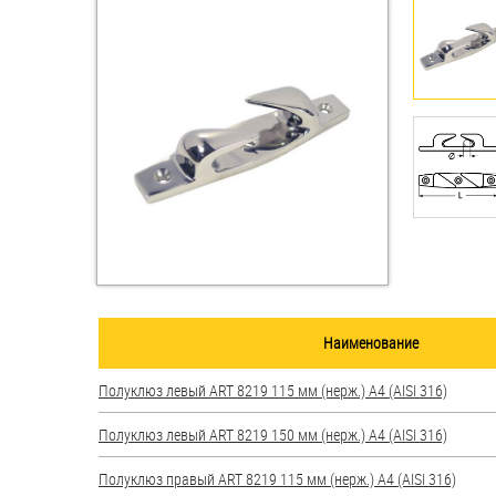
Втулки
Гайки
Дюбели
Дюймовый крепёж
Заклепки (Гайки-Заклепки)
Инструмент
Крюки, кольца с
Наименование
метрической резьбой
Полуклюз левый ART 8219 115 мм (нерж.) A4 (AISI 316)
Крюки, кольца с шурупной
резьбой
Полуклюз левый ART 8219 150 мм (нерж.) A4 (AISI 316)
Оснастка и аксессуары для
Полуклюз правый ART 8219 115 мм (нерж.) A4 (AISI 316)