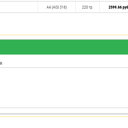
A4 (AISI 316)
220 гр.
2599.66 руб
в