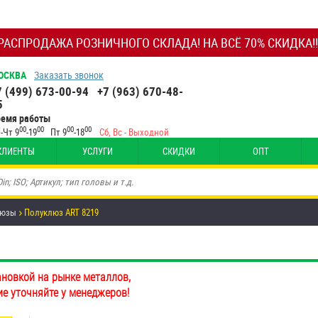
РАСПРОДАЖА РОЗНИЧНОГО СКЛАДА! НА ВСЁ 70% СКИДКА!!
ОСКВА
Заказать звонок
7 (499) 673-00-94
+7 (963) 670-48-
5
ремя работы
00
00
00
00
-Чт 9
-19
Пт 9
-18
Сб, Вс - Выходной
КЛИЕНТЫ
УСЛУГИ
СКИДКИ
ОПТ
люзы
Полуклюз ART 8219
ановкой на рынке металлов,
ие уточняйте у менеджеров!