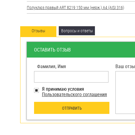
яхт
Полуклюз правый ART 8219 150 мм (нерж.) A4 (AISI 316)
Пробки
Саморезы и шурупы
Отзывы
Вопросы и ответы
Стопорные кольца
ОСТАВИТЬ ОТЗЫВ
Такелаж
Фамилия, Имя
Ваш отзы
Хомуты
Шайбы
Я принимаю условия
Пользовательского соглашения
Шпильки
ОТПРАВИТЬ
Шплинты
Штифты и пальцы