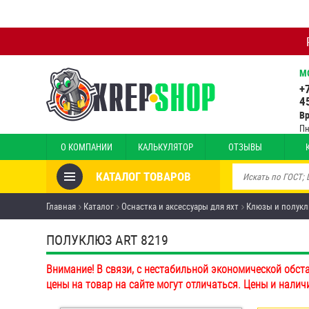
М
+
4
В
Пн
О КОМПАНИИ
КАЛЬКУЛЯТОР
ОТЗЫВЫ
КАТАЛОГ ТОВАРОВ
Товары со скидкой
Главная
Каталог
Оснастка и аксессуары для яхт
Клюзы и полук
Анкеры
ПОЛУКЛЮЗ ART 8219
Антивандальный крепёж,
Внимание! В связи, с нестабильной экономической обст
инструмент
цены на товар на сайте могут отличаться. Цены и налич
Болты и винты