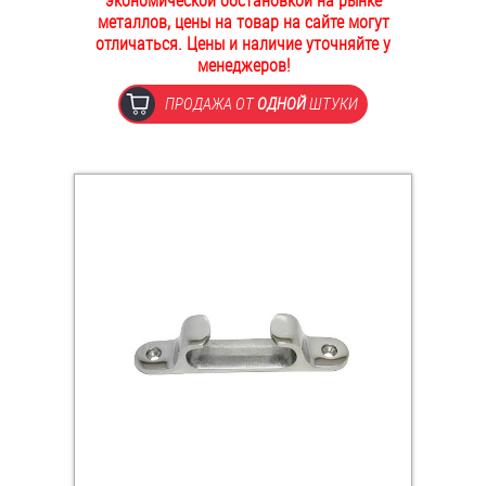
экономической обстановкой на рынке
металлов, цены на товар на сайте могут
ОПЛАТА И ДОСТАВКА
Втулки
отличаться. Цены и наличие уточняйте у
менеджеров!
НАШИ МАГАЗИНЫ
Гайки
ПРОДАЖА ОТ
ОДНОЙ
ШТУКИ
Дюбели
Дюймовый крепёж
Заклепки (Гайки-Заклепки)
Инструмент
Крюки, кольца с метрической резьбой
Крюки, кольца с шурупной резьбой