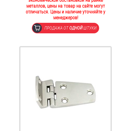
экономической обстановкой на рынке
металлов, цены на товар на сайте могут
ОПЛАТА И ДОСТАВКА
Втулки
отличаться. Цены и наличие уточняйте у
менеджеров!
НАШИ МАГАЗИНЫ
Гайки
ПРОДАЖА ОТ
ОДНОЙ
ШТУКИ
Дюбели
Дюймовый крепёж
Заклепки (Гайки-Заклепки)
Инструмент
Крюки, кольца с метрической резьбой
Крюки, кольца с шурупной резьбой