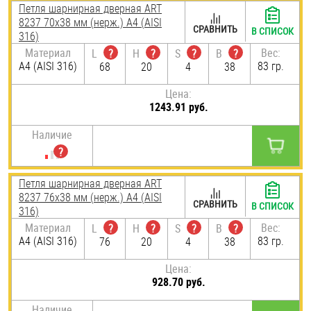
Петля шарнирная дверная ART
8237 70х38 мм (нерж.) A4 (AISI
СРАВНИТЬ
В СПИСОК
316)
Материал
Вес:
L
?
H
?
S
?
B
?
A4 (AISI 316)
83 гр.
68
20
4
38
Цена:
1243.91 руб.
Наличие
Петля шарнирная дверная ART
8237 76х38 мм (нерж.) A4 (AISI
СРАВНИТЬ
В СПИСОК
316)
Материал
Вес:
L
?
H
?
S
?
B
?
A4 (AISI 316)
83 гр.
76
20
4
38
Цена:
928.70 руб.
Наличие