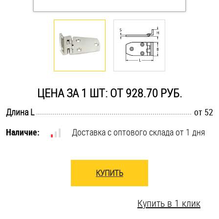
Оснастка и аксессуары для яхт
Пробки
Саморезы и шурупы
ЦЕНА ЗА 1 ШТ: ОТ 928.70 РУБ.
Стопорные кольца
.............................................................................................................
Длина L
от 52
Наличие:
Доставка с оптового склада от 1 дня
Такелаж
Хомуты
КУПИТЬ
Шайбы
Купить в 1 клик
Шпильки