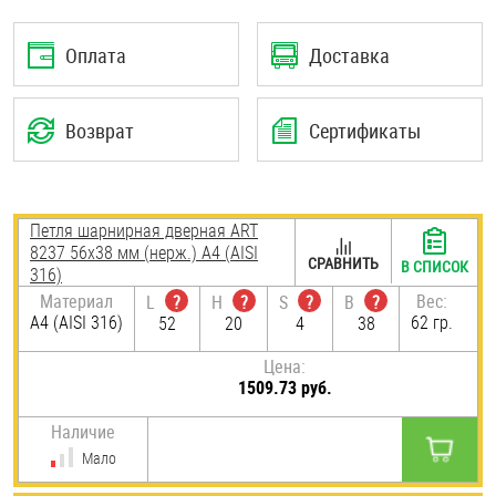
Шплинты
Оплата
Доставка
Штифты и пальцы
Возврат
Сертификаты
Петля шарнирная дверная ART
8237 56х38 мм (нерж.) A4 (AISI
СРАВНИТЬ
В СПИСОК
316)
Материал
Вес:
L
?
H
?
S
?
B
?
A4 (AISI 316)
62 гр.
52
20
4
38
Цена:
1509.73 руб.
Наличие
Мало