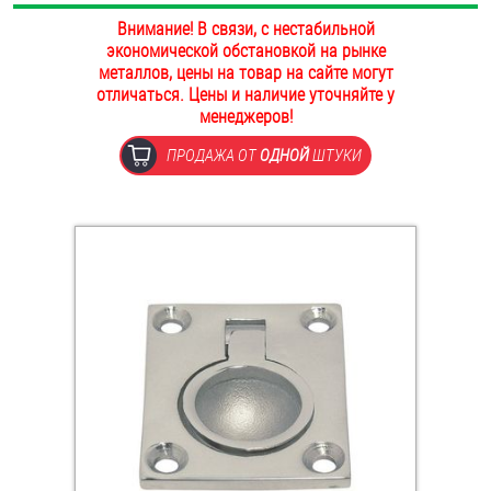
ОПЛАТА И ДОСТАВКА
Внимание! В связи, с нестабильной
Втулки
экономической обстановкой на рынке
металлов, цены на товар на сайте могут
НАШИ МАГАЗИНЫ
Гайки
отличаться. Цены и наличие уточняйте у
менеджеров!
Дюбели
ПРОДАЖА ОТ
ОДНОЙ
ШТУКИ
Дюймовый крепёж
Заклепки (Гайки-Заклепки)
Инструмент
Крюки, кольца с метрической резьбой
Крюки, кольца с шурупной резьбой