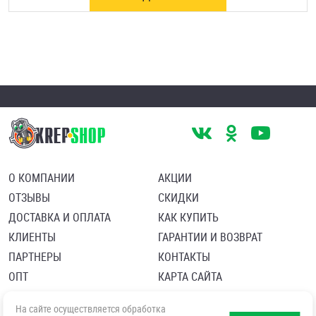
О КОМПАНИИ
АКЦИИ
ОТЗЫВЫ
СКИДКИ
ДОСТАВКА И ОПЛАТА
КАК КУПИТЬ
КЛИЕНТЫ
ГАРАНТИИ И ВОЗВРАТ
ПАРТНЕРЫ
КОНТАКТЫ
ОПТ
КАРТА САЙТА
Пользовательское соглашение
Политика в отношении обработки персональных данных
На сайте осуществляется обработка
Согласие посетителя сайта на обработку персональных данны