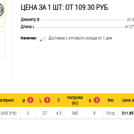
ЦЕНА ЗА 1 ШТ: ОТ 109.30 РУБ.
..............................................................................................................................
Диаметр Ø
от 3
..............................................................................................................................
Длина L
от 27
Наличие:
Доставка с оптового склада от 1 дня
Нагрузка
атериал
?
?
C
?
Вес
Цена з
Ø
L
B
(Кг)
(AISI 316)
3
27
4.3
360
9
10 гр.
211.85