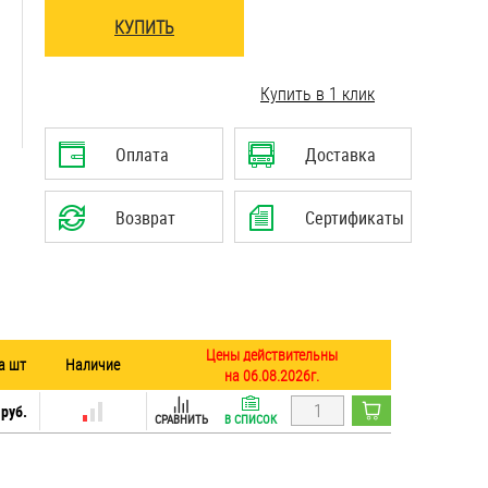
КУПИТЬ
..........................................................................
Купить в 1 клик
..........................................................................
Оплата
Доставка
Возврат
Сертификаты
Цены действительны
а шт
Наличие
на 06.08.2026г.
 руб.
СРАВНИТЬ
В СПИСОК