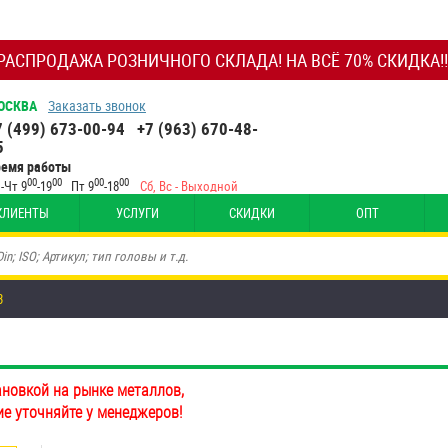
РАСПРОДАЖА РОЗНИЧНОГО СКЛАДА! НА ВСЁ 70% СКИДКА!!
ОСКВА
Заказать звонок
7 (499) 673-00-94
+7 (963) 670-48-
5
ремя работы
00
00
00
00
-Чт 9
-19
Пт 9
-18
Сб, Вс - Выходной
КЛИЕНТЫ
УСЛУГИ
СКИДКИ
ОПТ
3
ановкой на рынке металлов,
ие уточняйте у менеджеров!