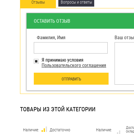
яхт
Отзывы
Вопросы и ответы
Пробки
ОСТАВИТЬ ОТЗЫВ
Саморезы и шурупы
Фамилия, Имя
Ваш отзы
Стопорные кольца
Я принимаю условия
Такелаж
Пользовательского соглашения
Хомуты
ОТПРАВИТЬ
Шайбы
Шпильки
ТОВАРЫ ИЗ ЭТОЙ КАТЕГОРИИ
Шплинты
Штифты и пальцы
Дост
Наличие:
Достаточно
Наличие:
склад