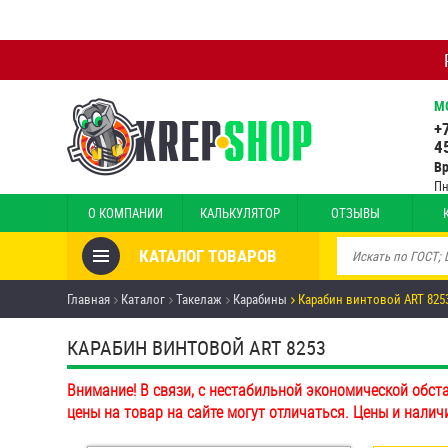
М
+
4
В
Пн
О КОМПАНИИ
КАЛЬКУЛЯТОР
ОТЗЫВЫ
КАТАЛОГ ТОВАРОВ
Товары со скидкой
Главная
Каталог
Такелаж
Карабины
Карабин винтовой ART 825
Анкеры
КАРАБИН ВИНТОВОЙ ART 8253
Антивандальный крепёж,
Внимание! В связи, с нестабильной экономической обст
инструмент
цены на товар на сайте могут отличаться. Цены и налич
Болты и винты