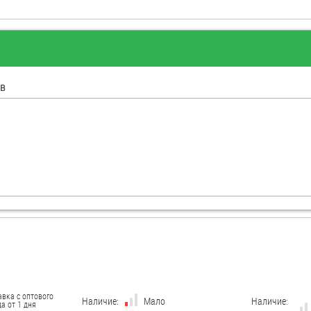
в
авка с оптового
Наличие:
Мало
Наличие:
а от 1 дня