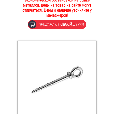
экономической обстановкой на рынке
металлов, цены на товар на сайте могут
ОПЛАТА И ДОСТАВКА
Втулки
отличаться. Цены и наличие уточняйте у
менеджеров!
НАШИ МАГАЗИНЫ
Гайки
ПРОДАЖА ОТ
ОДНОЙ
ШТУКИ
Дюбели
Дюймовый крепёж
Заклепки (Гайки-Заклепки)
Инструмент
Крюки, кольца с метрической резьбой
Крюки, кольца с шурупной резьбой