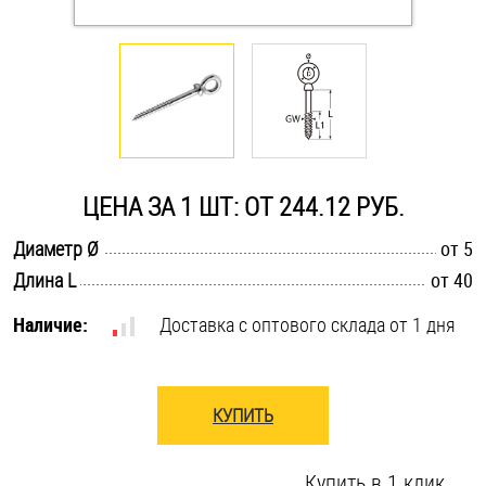
Оснастка и аксессуары для яхт
Пробки
Саморезы и шурупы
ЦЕНА ЗА 1 ШТ: ОТ 244.12 РУБ.
Стопорные кольца
.............................................................................................................
Диаметр Ø
от 5
.............................................................................................................
Длина L
от 40
Такелаж
Наличие:
Доставка с оптового склада от 1 дня
Хомуты
Шайбы
КУПИТЬ
Шпильки
Купить в 1 клик