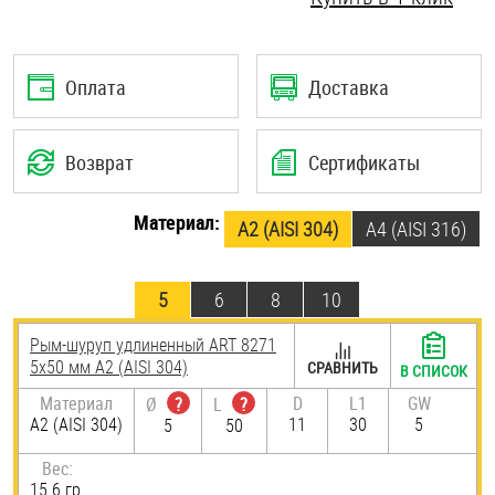
Шплинты
Штифты и пальцы
Оплата
Доставка
Возврат
Сертификаты
Материал:
А2 (AISI 304)
A4 (AISI 316)
5
6
8
10
Рым-шуруп удлиненный ART 8271
5х50 мм А2 (AISI 304)
СРАВНИТЬ
В СПИСОК
Материал
D
L1
GW
Ø
?
L
?
А2 (AISI 304)
11
30
5
5
50
Вес:
15.6 гр.