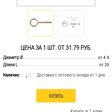
Оснастка и аксессуары для яхт
Пробки
Саморезы и шурупы
ЦЕНА ЗА 1 ШТ: ОТ 31.79 РУБ.
Стопорные кольца
.............................................................................................................
Диаметр Ø
от 4.4
.............................................................................................................
Длина L
от 20
Такелаж
Наличие:
Доставка с оптового склада от 1 дня
Хомуты
Шайбы
КУПИТЬ
Шпильки
Купить в 1 клик