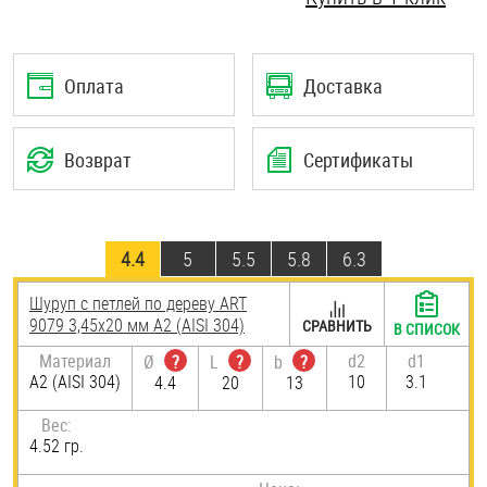
Шплинты
Штифты и пальцы
Оплата
Доставка
Возврат
Сертификаты
4.4
5
5.5
5.8
6.3
Шуруп с петлей по дереву ART
9079 3,45х20 мм А2 (AISI 304)
СРАВНИТЬ
В СПИСОК
Материал
d2
d1
Ø
?
L
?
b
?
А2 (AISI 304)
10
3.1
4.4
20
13
Вес:
4.52 гр.