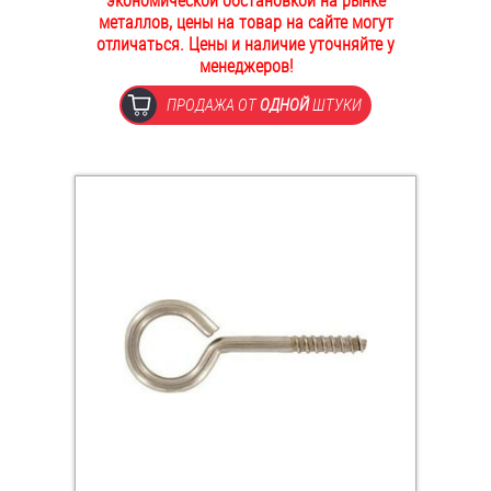
экономической обстановкой на рынке
металлов, цены на товар на сайте могут
ОПЛАТА И ДОСТАВКА
Втулки
отличаться. Цены и наличие уточняйте у
менеджеров!
НАШИ МАГАЗИНЫ
Гайки
ПРОДАЖА ОТ
ОДНОЙ
ШТУКИ
Дюбели
Дюймовый крепёж
Заклепки (Гайки-Заклепки)
Инструмент
Крюки, кольца с метрической резьбой
Крюки, кольца с шурупной резьбой