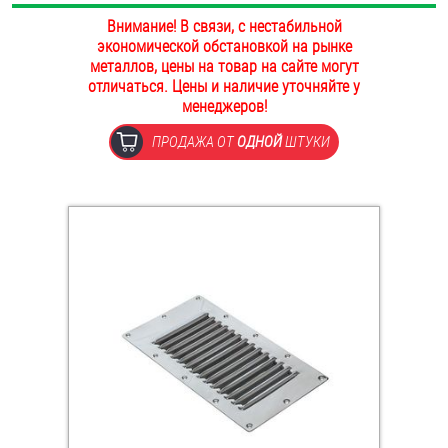
ОПЛАТА И ДОСТАВКА
Внимание! В связи, с нестабильной
Втулки
экономической обстановкой на рынке
металлов, цены на товар на сайте могут
НАШИ МАГАЗИНЫ
Гайки
отличаться. Цены и наличие уточняйте у
менеджеров!
Дюбели
ПРОДАЖА ОТ
ОДНОЙ
ШТУКИ
Дюймовый крепёж
Заклепки (Гайки-Заклепки)
Инструмент
Крюки, кольца с метрической резьбой
Крюки, кольца с шурупной резьбой