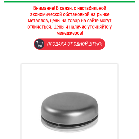
ОПЛАТА И ДОСТАВКА
Внимание! В связи, с нестабильной
Втулки
экономической обстановкой на рынке
металлов, цены на товар на сайте могут
НАШИ МАГАЗИНЫ
Гайки
отличаться. Цены и наличие уточняйте у
менеджеров!
Дюбели
ПРОДАЖА ОТ
ОДНОЙ
ШТУКИ
Дюймовый крепёж
Заклепки (Гайки-Заклепки)
Инструмент
Крюки, кольца с метрической резьбой
Крюки, кольца с шурупной резьбой