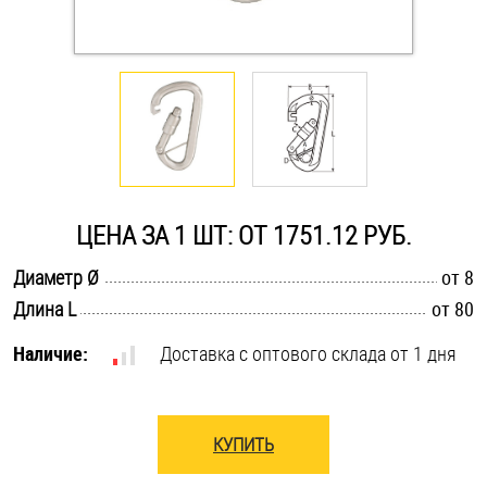
Оснастка и аксессуары для яхт
Пробки
Саморезы и шурупы
ЦЕНА ЗА 1 ШТ: ОТ 1751.12 РУБ.
Стопорные кольца
.............................................................................................................
Диаметр Ø
от 8
.............................................................................................................
Длина L
от 80
Такелаж
Наличие:
Доставка с оптового склада от 1 дня
Хомуты
Шайбы
КУПИТЬ
Шпильки