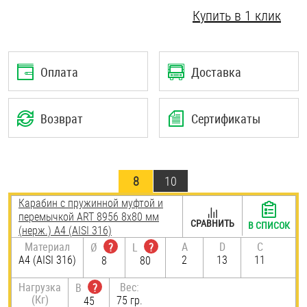
Купить в 1 клик
Шплинты
Штифты и пальцы
Оплата
Доставка
Возврат
Сертификаты
8
10
Карабин с пружинной муфтой и
перемычкой ART 8956 8х80 мм
СРАВНИТЬ
В СПИСОК
(нерж.) A4 (AISI 316)
Материал
A
D
C
Ø
?
L
?
A4 (AISI 316)
2
13
11
8
80
Нагрузка
Вес:
B
?
(Кг)
75 гр.
45