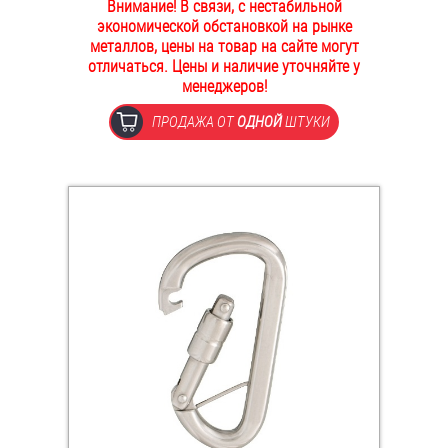
Внимание! В связи, с нестабильной
ОПЛАТА И ДОСТАВКА
экономической обстановкой на рынке
Втулки
металлов, цены на товар на сайте могут
отличаться. Цены и наличие уточняйте у
НАШИ МАГАЗИНЫ
Гайки
менеджеров!
ПРОДАЖА ОТ
ОДНОЙ
ШТУКИ
Дюбели
Дюймовый крепёж
Заклепки (Гайки-Заклепки)
Инструмент
Крюки, кольца с метрической резьбой
Крюки, кольца с шурупной резьбой