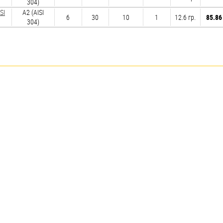
304)
SI
А2 (AISI
6
30
10
1
12.6 гр.
85.86
304)