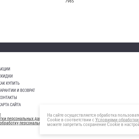
7965
АКЦИИ
СКИДКИ
КАК КУПИТЬ
ГАРАНТИИ И ВОЗВРАТ
КОНТАКТЫ
КАРТА САЙТА
е
На сайте осуществляется обработка пользова
отки персональных данных
Cookie в соответствии с
Условиями обработки
а обработку персональных данны
можете запретить сохранение Cookie в настрой