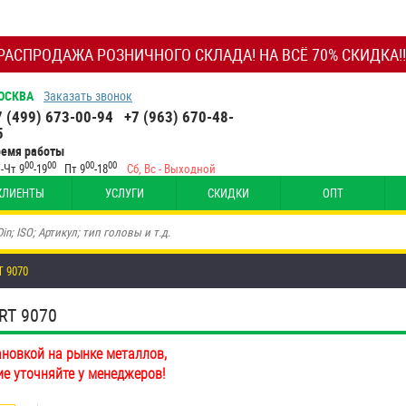
РАСПРОДАЖА РОЗНИЧНОГО СКЛАДА! НА ВСЁ 70% СКИДКА!!
ОСКВА
Заказать звонок
7 (499) 673-00-94
+7 (963) 670-48-
5
ремя работы
00
00
00
00
-Чт 9
-19
Пт 9
-18
Сб, Вс - Выходной
КЛИЕНТЫ
УСЛУГИ
СКИДКИ
ОПТ
T 9070
RT 9070
ановкой на рынке металлов,
ие уточняйте у менеджеров!