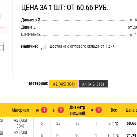
ЦЕНА ЗА 1 ШТ: ОТ 60.66 РУБ.
..............................................................................................................................
Диаметр Ø
от 6
..............................................................................................................................
Длина L
от 20
..............................................................................................................................
ШагРезьбы
от 1
Наличие:
Доставка с оптового склада от 1 дня
Материал:
А2 (AISI 304)
A4 (AISI 316)
Диаметр
Материал
?
?
?
Вес
Цена 
Ø
L
P
внешний
SI
А2 (AISI
6
20
10
1
8.4 гр.
60.66
304)
SI
А2 (AISI
6
25
10
1
10.4 гр.
71.79