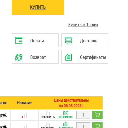
КУПИТЬ
..........................................................................
Купить в 1 клик
..........................................................................
..........................................................................
Оплата
Доставка
Возврат
Сертификаты
Цены действительны
за шт
Наличие
на 06.08.2026г.
 руб.
СРАВНИТЬ
В СПИСОК
 руб.