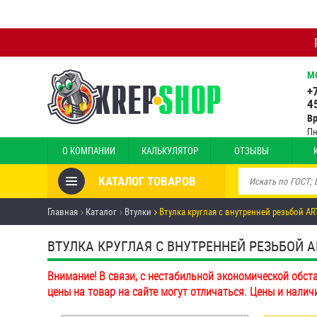
М
+
4
В
Пн
О КОМПАНИИ
КАЛЬКУЛЯТОР
ОТЗЫВЫ
КАТАЛОГ ТОВАРОВ
Товары со скидкой
Главная
Каталог
Втулки
Втулка круглая с внутренней резьбой AR
Анкеры
ВТУЛКА КРУГЛАЯ С ВНУТРЕННЕЙ РЕЗЬБОЙ A
Антивандальный крепёж,
Внимание! В связи, с нестабильной экономической обст
инструмент
цены на товар на сайте могут отличаться. Цены и налич
Болты и винты