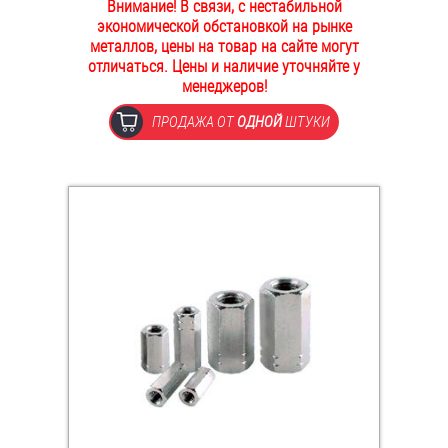
Внимание! В связи, с нестабильной
ОПЛАТА И ДОСТАВКА
экономической обстановкой на рынке
Втулки
металлов, цены на товар на сайте могут
отличаться. Цены и наличие уточняйте у
НАШИ МАГАЗИНЫ
Гайки
менеджеров!
ПРОДАЖА ОТ
ОДНОЙ
ШТУКИ
Дюбели
Дюймовый крепёж
Заклепки (Гайки-Заклепки)
Инструмент
Крюки, кольца с метрической резьбой
Крюки, кольца с шурупной резьбой