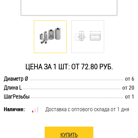
Оснастка и аксессуары для яхт
Пробки
Саморезы и шурупы
ЦЕНА ЗА 1 ШТ: ОТ 72.80 РУБ.
Стопорные кольца
.............................................................................................................
Диаметр Ø
от 6
.............................................................................................................
Длина L
от 20
Такелаж
.............................................................................................................
ШагРезьбы
от 1
Хомуты
Наличие:
Доставка с оптового склада от 1 дня
Шайбы
Шпильки
КУПИТЬ