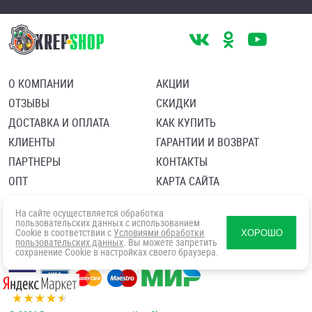
О КОМПАНИИ
АКЦИИ
ОТЗЫВЫ
СКИДКИ
ДОСТАВКА И ОПЛАТА
КАК КУПИТЬ
КЛИЕНТЫ
ГАРАНТИИ И ВОЗВРАТ
ПАРТНЕРЫ
КОНТАКТЫ
ОПТ
КАРТА САЙТА
Пользовательское соглашение
Политика в отношении обработки персональных данных
На сайте осуществляется обработка
Согласие посетителя сайта на обработку персональных данны
пользовательских данных с использованием
Cookie в соответствии с
Условиями обработки
ХОРОШО
пользовательских данных
. Вы можете запретить
сохранение Cookie в настройках своего браузера.