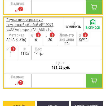
Наличие
Втулка шестигранная с
внутренней резьбой ART 9071
СРАВНИТЬ
В СПИСОК
6х30 мм (нерж.) A4 (AISI 316)
Материал
Диаметр
Ø
?
L
?
S
?
внешний
A4 (AISI 316)
6
30
SW10
10
e
Вес:
P
?
11.05
14 гр.
1
Цена:
131.25 руб.
Наличие