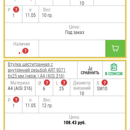
10
e
Вес:
P
?
11.05
10 гр.
1
Цена:
Под заказ
Наличие
Втулка шестигранная с
внутренней резьбой ART 9071
СРАВНИТЬ
В СПИСОК
6х25 мм (нерж.) A4 (AISI 316)
Материал
Диаметр
Ø
?
L
?
S
?
внешний
A4 (AISI 316)
6
25
SW10
10
e
Вес:
P
?
11.05
12 гр.
1
Цена:
108.43 руб.