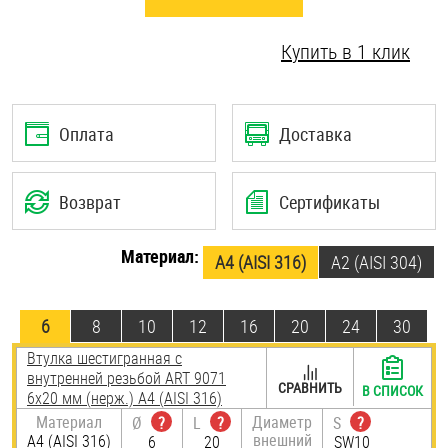
Шплинты
Купить в 1 клик
Штифты и пальцы
Оплата
Доставка
Возврат
Сертификаты
Материал:
A4 (AISI 316)
А2 (AISI 304)
6
8
10
12
16
20
24
30
Втулка шестигранная с
внутренней резьбой ART 9071
СРАВНИТЬ
В СПИСОК
6х20 мм (нерж.) A4 (AISI 316)
Материал
Диаметр
Ø
?
L
?
S
?
внешний
A4 (AISI 316)
6
20
SW10