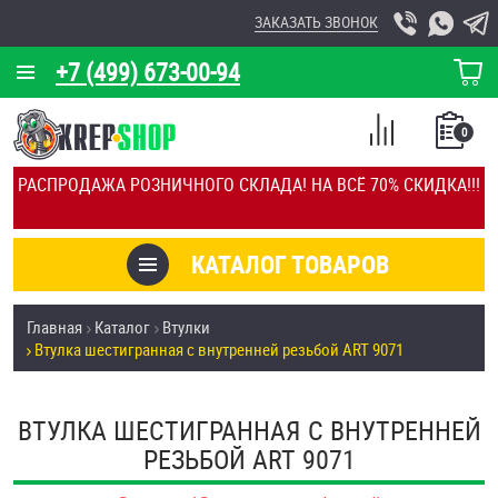
ЗАКАЗАТЬ ЗВОНОК
+7 (499) 673-00-94
КОРЗИНА
О КОМПАНИИ
0
СПИСОК
КАЛЬКУЛЯТОР
СРАВНЕНИЕ
РАСПРОДАЖА РОЗНИЧНОГО СКЛАДА! НА ВСЁ 70% СКИДКА!!!
ПОКУПОК
ОТЗЫВЫ
КАТАЛОГ ТОВАРОВ
КЛИЕНТЫ
Товары со скидкой
Главная
Каталог
Втулки
УСЛУГИ
Втулка шестигранная с внутренней резьбой ART 9071
Анкеры
СКИДКИ
Антивандальный крепёж, инструмент
ВТУЛКА ШЕСТИГРАННАЯ С ВНУТРЕННЕЙ
ОПТ
РЕЗЬБОЙ ART 9071
ПОКУПАТЕЛЯМ
Болты и винты