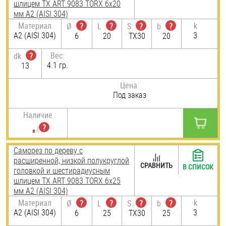
шлицем TX ART 9083 TORX 6х20
мм А2 (AISI 304)
Материал
k
Ø
?
L
?
S
?
b
?
А2 (AISI 304)
3
6
20
TX30
20
Вес:
dk
?
4.1 гр.
13
Цена:
Под заказ
Наличие
Саморез по дереву с
расширенной, низкой полукруглой
СРАВНИТЬ
В СПИСОК
головкой и шестирадиусным
шлицем TX ART 9083 TORX 6х25
мм А2 (AISI 304)
Материал
k
Ø
?
L
?
S
?
b
?
А2 (AISI 304)
3
6
25
TX30
25