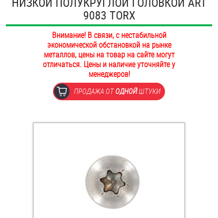
НИЗКОЙ ПОЛУКРУГЛОЙ ГОЛОВКОЙ ART
ОПЛАТА И ДОСТАВКА
9083 TORX
Втулки
НАШИ МАГАЗИНЫ
Внимание! В связи, с нестабильной
Гайки
экономической обстановкой на рынке
металлов, цены на товар на сайте могут
Дюбели
отличаться. Цены и наличие уточняйте у
менеджеров!
Дюймовый крепёж
ПРОДАЖА ОТ
ОДНОЙ
ШТУКИ
Заклепки (Гайки-Заклепки)
Инструмент
Крюки, кольца с метрической резьбой
Крюки, кольца с шурупной резьбой