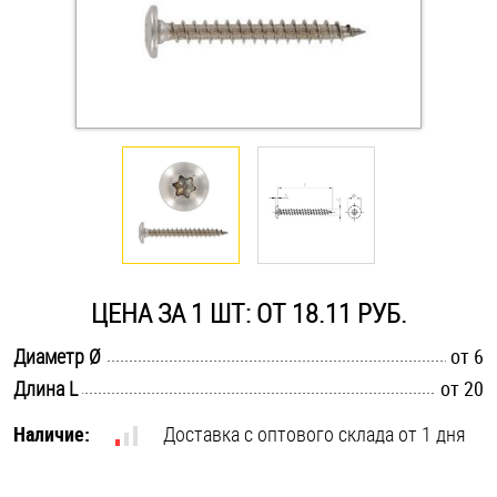
Оснастка и аксессуары для яхт
Пробки
Саморезы и шурупы
Стопорные кольца
ЦЕНА ЗА 1 ШТ: ОТ 18.11 РУБ.
Такелаж
.............................................................................................................
Диаметр Ø
от 6
Хомуты
.............................................................................................................
Длина L
от 20
Шайбы
Наличие:
Доставка с оптового склада от 1 дня
Шпильки