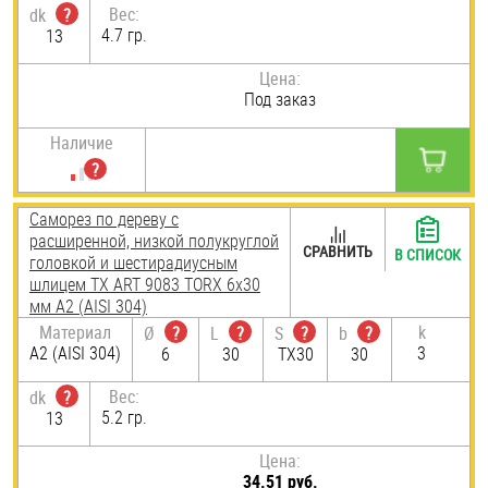
Вес:
dk
?
4.7 гр.
13
Цена:
Под заказ
Наличие
Саморез по дереву с
расширенной, низкой полукруглой
СРАВНИТЬ
В СПИСОК
головкой и шестирадиусным
шлицем TX ART 9083 TORX 6х30
мм А2 (AISI 304)
Материал
k
Ø
?
L
?
S
?
b
?
А2 (AISI 304)
3
6
30
TX30
30
Вес:
dk
?
5.2 гр.
13
Цена:
34.51 руб.