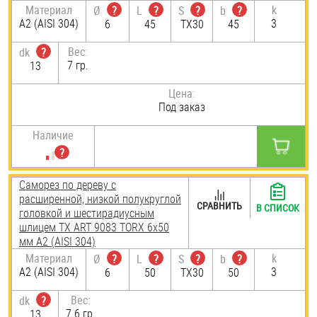
Материал
k
Ø
?
L
?
S
?
b
?
А2 (AISI 304)
3
6
45
TX30
45
Вес:
dk
?
7 гр.
13
Цена:
Под заказ
Наличие
Саморез по дереву с
расширенной, низкой полукруглой
СРАВНИТЬ
В СПИСОК
головкой и шестирадиусным
шлицем TX ART 9083 TORX 6х50
мм А2 (AISI 304)
Материал
k
Ø
?
L
?
S
?
b
?
А2 (AISI 304)
3
6
50
TX30
50
Вес:
dk
?
7.6 гр.
13