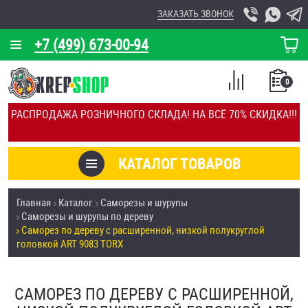
ЗАКАЗАТЬ ЗВОНОК
+7 (499) 673-00-94
КОРЗИНА
О КОМПАНИИ
0
СПИСОК
КАЛЬКУЛЯТОР
СРАВНЕНИЕ
РАСПРОДАЖА РОЗНИЧНОГО СКЛАДА! НА ВСЁ 70% СКИДКА!!!
ПОКУПОК
ОТЗЫВЫ
КАТАЛОГ ТОВАРОВ
КЛИЕНТЫ
Товары со скидкой
Главная
Каталог
Саморезы и шурупы
УСЛУГИ
Саморезы и шурупы по дереву
Анкеры
Саморез по дереву с расширенной, низкой полукруглой
СКИДКИ
головкой ART 9083 TORX
Антивандальный крепёж, инструмент
ОПТ
САМОРЕЗ ПО ДЕРЕВУ С РАСШИРЕННОЙ,
ПОКУПАТЕЛЯМ
Болты и винты