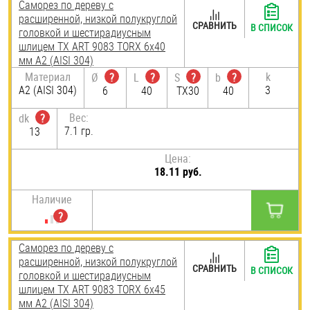
Саморез по дереву с
расширенной, низкой полукруглой
СРАВНИТЬ
В СПИСОК
головкой и шестирадиусным
шлицем TX ART 9083 TORX 6х40
мм А2 (AISI 304)
Материал
k
Ø
?
L
?
S
?
b
?
А2 (AISI 304)
3
6
40
TX30
40
Вес:
dk
?
7.1 гр.
13
Цена:
18.11 руб.
Наличие
Саморез по дереву с
расширенной, низкой полукруглой
СРАВНИТЬ
В СПИСОК
головкой и шестирадиусным
шлицем TX ART 9083 TORX 6х45
мм А2 (AISI 304)