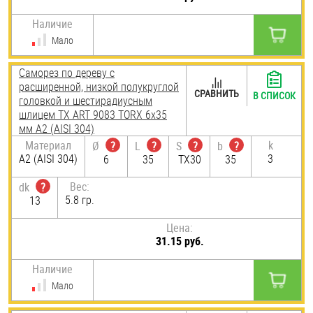
Наличие
Мало
Саморез по дереву с
расширенной, низкой полукруглой
СРАВНИТЬ
В СПИСОК
головкой и шестирадиусным
шлицем TX ART 9083 TORX 6х35
мм А2 (AISI 304)
Материал
k
Ø
?
L
?
S
?
b
?
А2 (AISI 304)
3
6
35
TX30
35
Вес:
dk
?
5.8 гр.
13
Цена:
31.15 руб.
Наличие
Мало