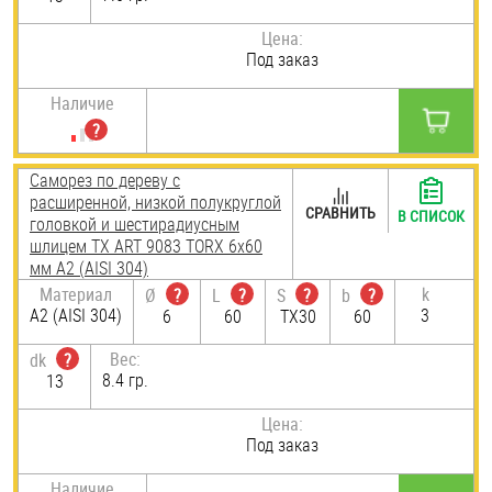
Цена:
Под заказ
Наличие
Саморез по дереву с
расширенной, низкой полукруглой
СРАВНИТЬ
В СПИСОК
головкой и шестирадиусным
шлицем TX ART 9083 TORX 6х60
мм А2 (AISI 304)
Материал
k
Ø
?
L
?
S
?
b
?
А2 (AISI 304)
3
6
60
TX30
60
Вес:
dk
?
8.4 гр.
13
Цена:
Под заказ
Наличие