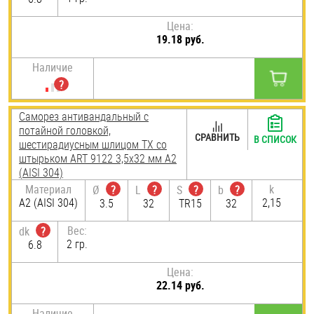
Цена:
19.18 руб.
Наличие
Саморез антивандальный с
потайной головкой,
СРАВНИТЬ
В СПИСОК
шестирадиусным шлицом TX со
штырьком ART 9122 3,5х32 мм А2
(AISI 304)
Материал
k
Ø
?
L
?
S
?
b
?
А2 (AISI 304)
2,15
3.5
32
TR15
32
Вес:
dk
?
2 гр.
6.8
Цена:
22.14 руб.
Наличие