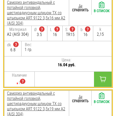
Саморез антивандальный с
потайной головкой,
СРАВНИТЬ
В СПИСОК
шестирадиусным шлицом TX со
штырьком ART 9122 3,5х16 мм А2
(AISI 304)
Материал
k
Ø
?
L
?
S
?
b
?
А2 (AISI 304)
2,15
3.5
16
TR15
16
Вес:
dk
?
1 гр.
6.8
Цена:
16.04 руб.
Наличие
Саморез антивандальный с
потайной головкой,
СРАВНИТЬ
В СПИСОК
шестирадиусным шлицом TX со
штырьком ART 9122 3,5х19 мм А2
(AISI 304)