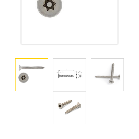
Оснастка и аксессуары для яхт
Пробки
Саморезы и шурупы
Стопорные кольца
Такелаж
Хомуты
Шайбы
Шпильки