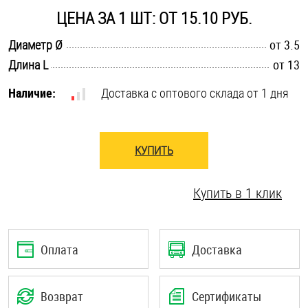
ЦЕНА ЗА 1 ШТ: ОТ 15.10 РУБ.
Шплинты
.............................................................................................................
Диаметр Ø
от 3.5
Штифты и пальцы
.............................................................................................................
Длина L
от 13
Наличие:
Доставка с оптового склада от 1 дня
КУПИТЬ
Купить в 1 клик
Оплата
Доставка
Возврат
Сертификаты