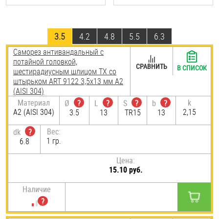
3.5
4.2
4.8
5.5
6.3
Саморез антивандальный с
потайной головкой,
СРАВНИТЬ
В СПИСОК
шестирадиусным шлицом TX со
штырьком ART 9122 3,5х13 мм А2
(AISI 304)
Материал
k
Ø
?
L
?
S
?
b
?
А2 (AISI 304)
2,15
3.5
13
TR15
13
Вес:
dk
?
1 гр.
6.8
Цена:
15.10 руб.
Наличие