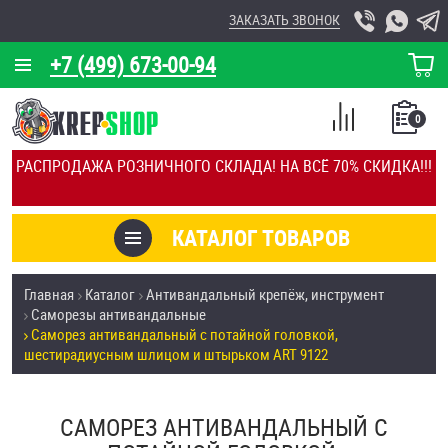
ЗАКАЗАТЬ ЗВОНОК
+7 (499) 673-00-94
КОРЗИНА
О КОМПАНИИ
0
СПИСОК
КАЛЬКУЛЯТОР
СРАВНЕНИЕ
РАСПРОДАЖА РОЗНИЧНОГО СКЛАДА! НА ВСЁ 70% СКИДКА!!!
ПОКУПОК
ОТЗЫВЫ
КАТАЛОГ ТОВАРОВ
КЛИЕНТЫ
Товары со скидкой
Главная
Каталог
Антивандальный крепёж, инструмент
УСЛУГИ
Саморезы антивандальные
Анкеры
Саморез антивандальный с потайной головкой,
СКИДКИ
шестирадиусным шлицом и штырьком ART 9122
Антивандальный крепёж, инструмент
ОПТ
САМОРЕЗ АНТИВАНДАЛЬНЫЙ С
ПОКУПАТЕЛЯМ
Болты и винты