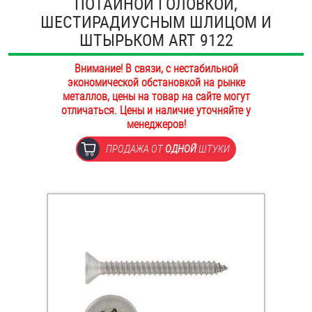
ПОТАЙНОЙ ГОЛОВКОЙ,
ОПЛАТА И ДОСТАВКА
ШЕСТИРАДИУСНЫМ ШЛИЦОМ И
Втулки
ШТЫРЬКОМ ART 9122
НАШИ МАГАЗИНЫ
Гайки
Внимание! В связи, с нестабильной
экономической обстановкой на рынке
Дюбели
металлов, цены на товар на сайте могут
отличаться. Цены и наличие уточняйте у
Дюймовый крепёж
менеджеров!
ПРОДАЖА ОТ
ОДНОЙ
ШТУКИ
Заклепки (Гайки-Заклепки)
Инструмент
Крюки, кольца с метрической резьбой
Крюки, кольца с шурупной резьбой