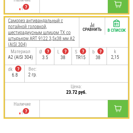
Саморез антивандальный с
потайной головкой,
СРАВНИТЬ
В СПИСОК
шестирадиусным шлицом TX со
штырьком ART 9122 3,5х38 мм А2
(AISI 304)
Материал
k
Ø
?
L
?
S
?
b
?
А2 (AISI 304)
2,15
3.5
38
TR15
38
Вес:
dk
?
2 гр.
6.8
Цена:
23.72 руб.
Наличие