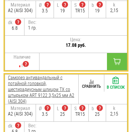
Материал
k
Ø
?
L
?
S
?
b
?
А2 (AISI 304)
2,15
3.5
19
TR15
19
Вес:
dk
?
1 гр.
6.8
Цена:
17.08 руб.
Наличие
Саморез антивандальный с
потайной головкой,
СРАВНИТЬ
В СПИСОК
шестирадиусным шлицом TX со
штырьком ART 9122 3,5х25 мм А2
(AISI 304)
Материал
k
Ø
?
L
?
S
?
b
?
А2 (AISI 304)
2,15
3.5
25
TR15
25
Вес:
dk
?
1 гр.
6.8