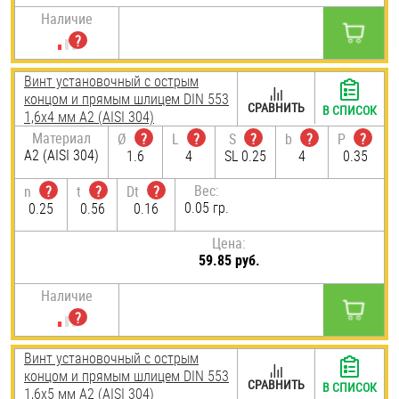
Наличие
Винт установочный с острым
концом и прямым шлицем DIN 553
СРАВНИТЬ
В СПИСОК
1,6х4 мм А2 (AISI 304)
Материал
Ø
?
L
?
S
?
b
?
P
?
А2 (AISI 304)
1.6
4
SL 0.25
4
0.35
Вес:
n
?
t
?
Dt
?
0.05 гр.
0.25
0.56
0.16
Цена:
59.85 руб.
Наличие
Винт установочный с острым
концом и прямым шлицем DIN 553
СРАВНИТЬ
В СПИСОК
1,6х5 мм А2 (AISI 304)