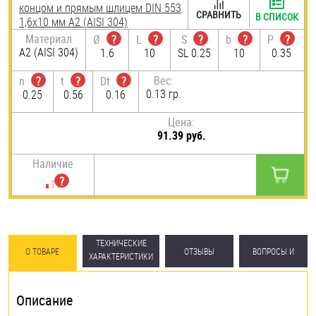
концом и прямым шлицем DIN 553
СРАВНИТЬ
В СПИСОК
1,6х10 мм А2 (AISI 304)
Материал
Ø
?
L
?
S
?
b
?
P
?
А2 (AISI 304)
1.6
10
SL 0.25
10
0.35
Вес:
n
?
t
?
Dt
?
0.13 гр.
0.25
0.56
0.16
Цена:
91.39 руб.
Наличие
ТЕХНИЧЕСКИЕ
О ТОВАРЕ
ОТЗЫВЫ
ВОПРОСЫ И
ХАРАКТЕРИСТИКИ
ОТВЕТЫ
Описание