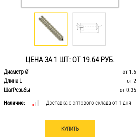
Оснастка и аксессуары для яхт
Пробки
Саморезы и шурупы
ЦЕНА ЗА 1 ШТ: ОТ 19.64 РУБ.
Стопорные кольца
.............................................................................................................
Диаметр Ø
от 1.6
.............................................................................................................
Длина L
от 2
.............................................................................................................
ШагРезьбы
от 0.35
Такелаж
Наличие:
Доставка с оптового склада от 1 дня
Хомуты
Шайбы
КУПИТЬ
Шпильки