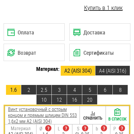
Купить в 1 клик
Шплинты
Штифты и пальцы
Оплата
Доставка
Возврат
Сертификаты
Материал:
А2 (AISI 304)
A4 (AISI 316)
1.6
2
2.5
3
4
5
6
8
10
12
16
20
Винт установочный с острым
концом и прямым шлицем DIN 553
СРАВНИТЬ
В СПИСОК
1,6х2 мм А2 (AISI 304)
Материал
Ø
?
L
?
S
?
b
?
P
?