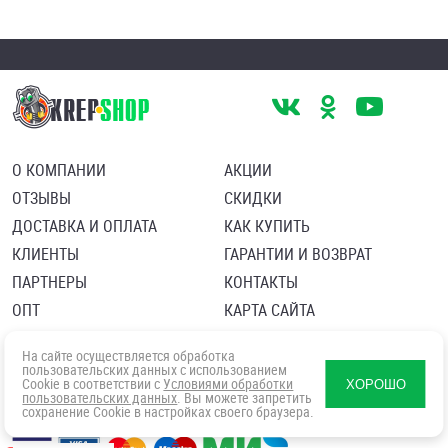
О КОМПАНИИ
АКЦИИ
ОТЗЫВЫ
СКИДКИ
ДОСТАВКА И ОПЛАТА
КАК КУПИТЬ
КЛИЕНТЫ
ГАРАНТИИ И ВОЗВРАТ
ПАРТНЕРЫ
КОНТАКТЫ
ОПТ
КАРТА САЙТА
Пользовательское соглашение
Политика в отношении обработки персональных данных
На сайте осуществляется обработка
Согласие посетителя сайта на обработку персональных данны
пользовательских данных с использованием
Cookie в соответствии с
Условиями обработки
ХОРОШО
пользовательских данных
. Вы можете запретить
сохранение Cookie в настройках своего браузера.