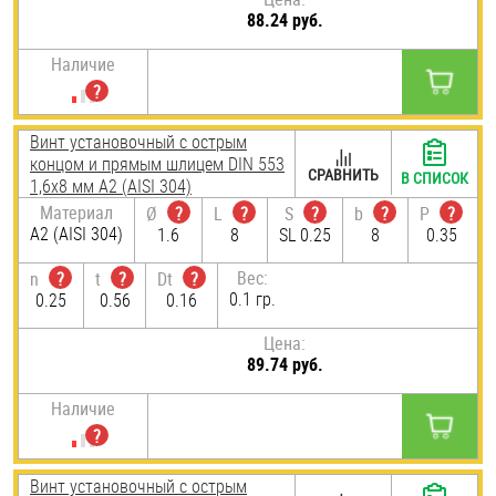
88.24 руб.
Наличие
Винт установочный с острым
концом и прямым шлицем DIN 553
СРАВНИТЬ
В СПИСОК
1,6х8 мм А2 (AISI 304)
Материал
Ø
?
L
?
S
?
b
?
P
?
А2 (AISI 304)
1.6
8
SL 0.25
8
0.35
Вес:
n
?
t
?
Dt
?
0.1 гр.
0.25
0.56
0.16
Цена:
89.74 руб.
Наличие
Винт установочный с острым