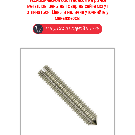
экономической обстановкой на рынке
металлов, цены на товар на сайте могут
ОПЛАТА И ДОСТАВКА
Втулки
отличаться. Цены и наличие уточняйте у
менеджеров!
НАШИ МАГАЗИНЫ
Гайки
ПРОДАЖА ОТ
ОДНОЙ
ШТУКИ
Дюбели
Дюймовый крепёж
Заклепки (Гайки-Заклепки)
Инструмент
Крюки, кольца с метрической резьбой
Крюки, кольца с шурупной резьбой