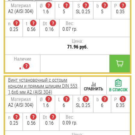
Материал
Ø
?
L
?
S
?
b
?
P
?
А2 (AISI 304)
1.6
5
SL 0.25
5
0.35
Вес:
n
?
t
?
Dt
?
0.07 гр.
0.25
0.56
0.16
Цена:
71.96 руб.
Наличие
Винт установочный с острым
концом и прямым шлицем DIN 553
СРАВНИТЬ
В СПИСОК
1,6х6 мм А2 (AISI 304)
Материал
Ø
?
L
?
S
?
b
?
P
?
А2 (AISI 304)
1.6
6
SL 0.25
6
0.35
Вес:
n
?
t
?
Dt
?
0.09 гр.
0.25
0.56
0.16
Цена: