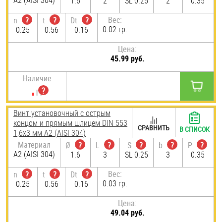
А2 (AISI 304)
1.6
2
SL 0.25
2
0.35
Вес:
n
?
t
?
Dt
?
0.02 гр.
0.25
0.56
0.16
Цена:
45.99 руб.
Наличие
Винт установочный с острым
концом и прямым шлицем DIN 553
СРАВНИТЬ
В СПИСОК
1,6х3 мм А2 (AISI 304)
Материал
Ø
?
L
?
S
?
b
?
P
?
А2 (AISI 304)
1.6
3
SL 0.25
3
0.35
Вес:
n
?
t
?
Dt
?
0.03 гр.
0.25
0.56
0.16
Цена:
49.04 руб.