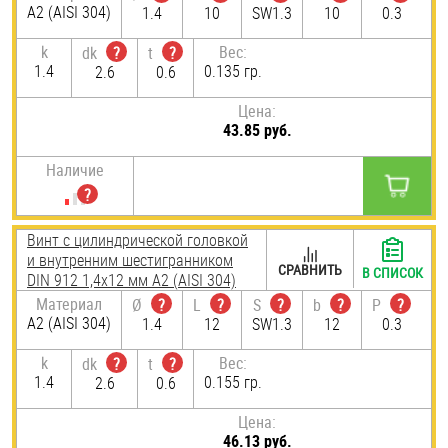
А2 (AISI 304)
1.4
10
SW1.3
10
0.3
k
Вес:
dk
?
t
?
1.4
0.135 гр.
2.6
0.6
Цена:
43.85 руб.
Наличие
Винт с цилиндрической головкой
и внутренним шестигранником
СРАВНИТЬ
В СПИСОК
DIN 912 1,4х12 мм А2 (AISI 304)
Материал
Ø
?
L
?
S
?
b
?
P
?
А2 (AISI 304)
1.4
12
SW1.3
12
0.3
k
Вес:
dk
?
t
?
1.4
0.155 гр.
2.6
0.6
Цена:
46.13 руб.