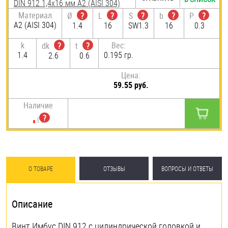
DIN 912 1,4х16 мм А2 (AISI 304)
Материал
Ø
?
L
?
S
?
b
?
P
?
А2 (AISI 304)
1.4
16
SW1.3
16
0.3
k
Вес:
dk
?
t
?
1.4
0.195 гр.
2.6
0.6
Цена:
59.55 руб.
Наличие
О ТОВАРЕ
ОТЗЫВЫ
ВОПРОСЫ И ОТВЕТЫ
Описание
Винт Имбус DIN 912 с цилиндрической головкой и