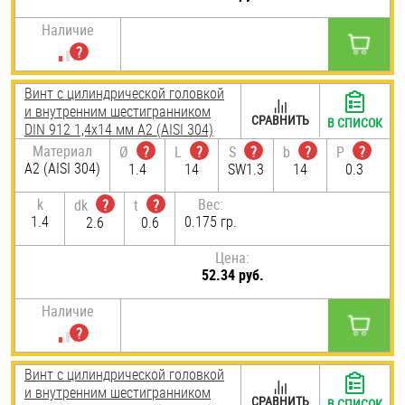
Наличие
Винт с цилиндрической головкой
и внутренним шестигранником
СРАВНИТЬ
В СПИСОК
DIN 912 1,4х14 мм А2 (AISI 304)
Материал
Ø
?
L
?
S
?
b
?
P
?
А2 (AISI 304)
1.4
14
SW1.3
14
0.3
k
Вес:
dk
?
t
?
1.4
0.175 гр.
2.6
0.6
Цена:
52.34 руб.
Наличие
Винт с цилиндрической головкой
и внутренним шестигранником
СРАВНИТЬ
В СПИСОК