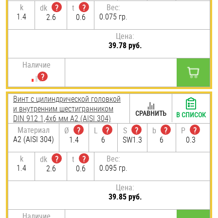
k
Вес:
dk
?
t
?
1.4
0.075 гр.
2.6
0.6
Цена:
39.78 руб.
Наличие
Винт с цилиндрической головкой
и внутренним шестигранником
СРАВНИТЬ
В СПИСОК
DIN 912 1,4х6 мм А2 (AISI 304)
Материал
Ø
?
L
?
S
?
b
?
P
?
А2 (AISI 304)
1.4
6
SW1.3
6
0.3
k
Вес:
dk
?
t
?
1.4
0.095 гр.
2.6
0.6
Цена:
39.85 руб.
Наличие