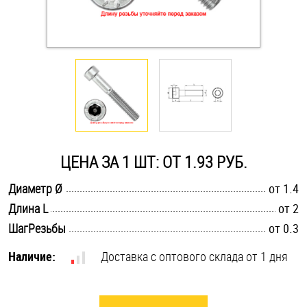
Оснастка и аксессуары для яхт
Пробки
Саморезы и шурупы
Стопорные кольца
ЦЕНА ЗА 1 ШТ: ОТ 1.93 РУБ.
.............................................................................................................
Диаметр Ø
от 1.4
Такелаж
.............................................................................................................
Длина L
от 2
.............................................................................................................
ШагРезьбы
от 0.3
Хомуты
Наличие:
Доставка с оптового склада от 1 дня
Шайбы
Шпильки