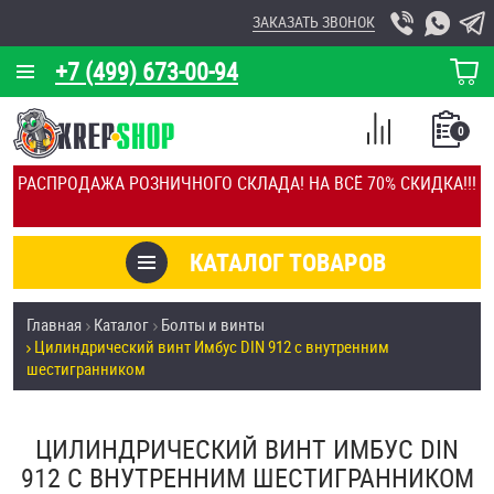
ЗАКАЗАТЬ ЗВОНОК
+7 (499) 673-00-94
КОРЗИНА
О КОМПАНИИ
0
СПИСОК
КАЛЬКУЛЯТОР
СРАВНЕНИЕ
РАСПРОДАЖА РОЗНИЧНОГО СКЛАДА! НА ВСЁ 70% СКИДКА!!!
ПОКУПОК
ОТЗЫВЫ
КАТАЛОГ ТОВАРОВ
КЛИЕНТЫ
Товары со скидкой
Главная
Каталог
Болты и винты
УСЛУГИ
Цилиндрический винт Имбус DIN 912 с внутренним
Анкеры
шестигранником
СКИДКИ
Антивандальный крепёж, инструмент
ОПТ
ЦИЛИНДРИЧЕСКИЙ ВИНТ ИМБУС DIN
912 С ВНУТРЕННИМ ШЕСТИГРАННИКОМ
ПОКУПАТЕЛЯМ
Болты и винты