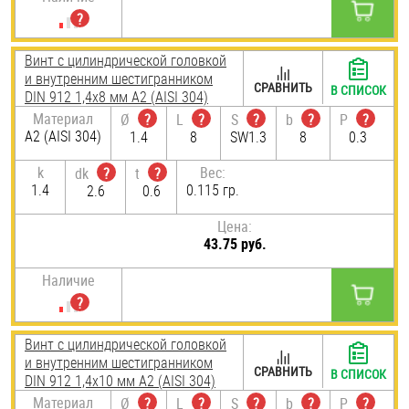
Винт с цилиндрической головкой
и внутренним шестигранником
СРАВНИТЬ
В СПИСОК
DIN 912 1,4х8 мм А2 (AISI 304)
Материал
Ø
?
L
?
S
?
b
?
P
?
А2 (AISI 304)
1.4
8
SW1.3
8
0.3
k
Вес:
dk
?
t
?
1.4
0.115 гр.
2.6
0.6
Цена:
43.75 руб.
Наличие
Винт с цилиндрической головкой
и внутренним шестигранником
СРАВНИТЬ
В СПИСОК
DIN 912 1,4х10 мм А2 (AISI 304)
Материал
Ø
?
L
?
S
?
b
?
P
?