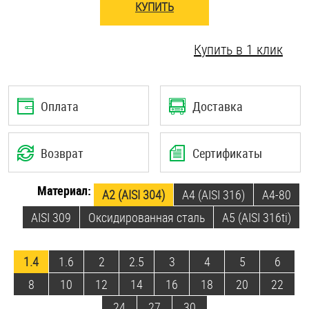
КУПИТЬ
Шплинты
Купить в 1 клик
Штифты и пальцы
Оплата
Доставка
Возврат
Сертификаты
Материал:
А2 (AISI 304)
A4 (AISI 316)
А4-80
AISI 309
Оксидированная сталь
А5 (AISI 316ti)
1.4
1.6
2
2.5
3
4
5
6
8
10
12
14
16
18
20
22
24
27
30