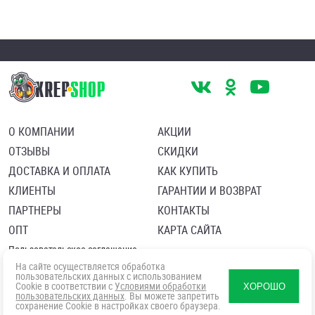
О КОМПАНИИ
АКЦИИ
ОТЗЫВЫ
СКИДКИ
ДОСТАВКА И ОПЛАТА
КАК КУПИТЬ
КЛИЕНТЫ
ГАРАНТИИ И ВОЗВРАТ
ПАРТНЕРЫ
КОНТАКТЫ
ОПТ
КАРТА САЙТА
Пользовательское соглашение
Политика в отношении обработки персональных данных
На сайте осуществляется обработка
Согласие посетителя сайта на обработку персональных данны
пользовательских данных с использованием
Cookie в соответствии с
Условиями обработки
ХОРОШО
пользовательских данных
. Вы можете запретить
сохранение Cookie в настройках своего браузера.