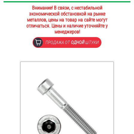
ОПЛАТА И ДОСТАВКА
Внимание! В связи, с нестабильной
Втулки
экономической обстановкой на рынке
металлов, цены на товар на сайте могут
НАШИ МАГАЗИНЫ
Гайки
отличаться. Цены и наличие уточняйте у
менеджеров!
Дюбели
ПРОДАЖА ОТ
ОДНОЙ
ШТУКИ
Дюймовый крепёж
Заклепки (Гайки-Заклепки)
Инструмент
Крюки, кольца с метрической резьбой
Крюки, кольца с шурупной резьбой