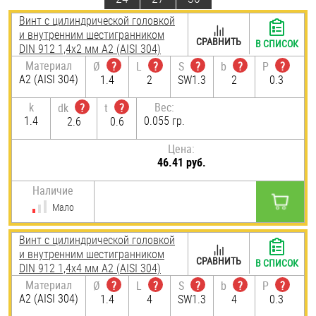
Винт с цилиндрической головкой
и внутренним шестигранником
СРАВНИТЬ
В СПИСОК
DIN 912 1,4х2 мм А2 (AISI 304)
Материал
Ø
?
L
?
S
?
b
?
P
?
А2 (AISI 304)
1.4
2
SW1.3
2
0.3
k
Вес:
dk
?
t
?
1.4
0.055 гр.
2.6
0.6
Цена:
46.41 руб.
Наличие
Мало
Винт с цилиндрической головкой
и внутренним шестигранником
СРАВНИТЬ
В СПИСОК
DIN 912 1,4х4 мм А2 (AISI 304)
Материал
Ø
?
L
?
S
?
b
?
P
?
А2 (AISI 304)
1.4
4
SW1.3
4
0.3