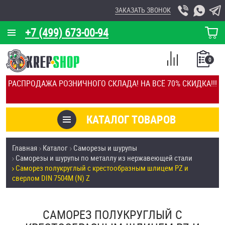
ЗАКАЗАТЬ ЗВОНОК
+7 (499) 673-00-94
КОРЗИНА
О КОМПАНИИ
0
СПИСОК
КАЛЬКУЛЯТОР
СРАВНЕНИЕ
РАСПРОДАЖА РОЗНИЧНОГО СКЛАДА! НА ВСЁ 70% СКИДКА!!!
ПОКУПОК
ОТЗЫВЫ
КАТАЛОГ ТОВАРОВ
КЛИЕНТЫ
Товары со скидкой
Главная
Каталог
Саморезы и шурупы
УСЛУГИ
Саморезы и шурупы по металлу из нержавеющей стали
Анкеры
Саморез полукруглый с крестообразным шлицем PZ и
СКИДКИ
сверлом DIN 7504M (N) Z
Антивандальный крепёж, инструмент
ОПТ
САМОРЕЗ ПОЛУКРУГЛЫЙ С
ПОКУПАТЕЛЯМ
Болты и винты