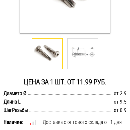
Оснастка и аксессуары для яхт
Пробки
Саморезы и шурупы
Стопорные кольца
ЦЕНА ЗА 1 ШТ: ОТ 11.99 РУБ.
Такелаж
.............................................................................................................
Диаметр Ø
от 2.9
Хомуты
.............................................................................................................
Длина L
от 9.5
.............................................................................................................
ШагРезьбы
от 0.9
Шайбы
Наличие:
Доставка с оптового склада от 1 дня
Шпильки