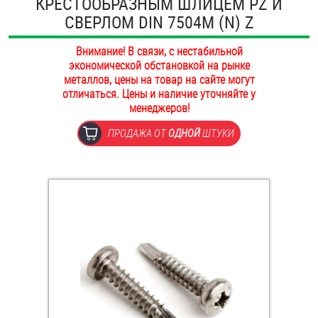
КРЕСТООБРАЗНЫМ ШЛИЦЕМ PZ И
ОПЛАТА И ДОСТАВКА
СВЕРЛОМ DIN 7504M (N) Z
Втулки
НАШИ МАГАЗИНЫ
Внимание! В связи, с нестабильной
Гайки
экономической обстановкой на рынке
металлов, цены на товар на сайте могут
Дюбели
отличаться. Цены и наличие уточняйте у
менеджеров!
Дюймовый крепёж
ПРОДАЖА ОТ
ОДНОЙ
ШТУКИ
Заклепки (Гайки-Заклепки)
Инструмент
Крюки, кольца с метрической резьбой
Крюки, кольца с шурупной резьбой