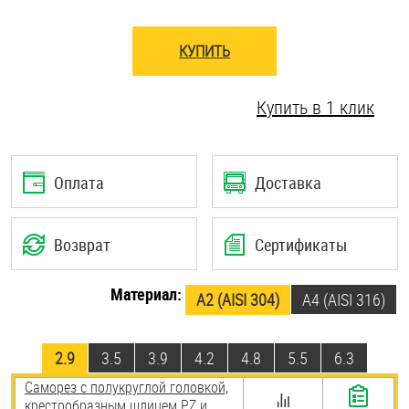
Шплинты
КУПИТЬ
Штифты и пальцы
Купить в 1 клик
Оплата
Доставка
Возврат
Сертификаты
Материал:
А2 (AISI 304)
A4 (AISI 316)
2.9
3.5
3.9
4.2
4.8
5.5
6.3
Саморез с полукруглой головкой,
крестообразным шлицем PZ и