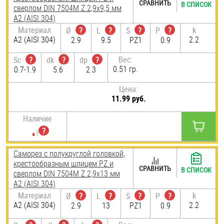
СРАВНИТЬ
В СПИСОК
сверлом DIN 7504M Z 2,9х9,5 мм
А2 (AISI 304)
Материал
k
Ø
?
L
?
S
?
P
?
А2 (AISI 304)
2.2
2.9
9.5
PZ1
0.9
Вес:
Sc
?
dk
?
dp
?
0.51 гр.
0.7-1.9
5.6
2.3
Цена:
11.99 руб.
Наличие
Саморез с полукруглой головкой,
крестообразным шлицем PZ и
СРАВНИТЬ
В СПИСОК
сверлом DIN 7504M Z 2,9х13 мм
А2 (AISI 304)
Материал
k
Ø
?
L
?
S
?
P
?
А2 (AISI 304)
2.2
2.9
13
PZ1
0.9