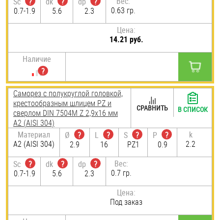
Вес:
Sc
?
dk
?
dp
?
0.63 гр.
0.7-1.9
5.6
2.3
Цена:
14.21 руб.
Наличие
Саморез с полукруглой головкой,
крестообразным шлицем PZ и
СРАВНИТЬ
В СПИСОК
сверлом DIN 7504M Z 2,9х16 мм
А2 (AISI 304)
Материал
k
Ø
?
L
?
S
?
P
?
А2 (AISI 304)
2.2
2.9
16
PZ1
0.9
Вес:
Sc
?
dk
?
dp
?
0.7 гр.
0.7-1.9
5.6
2.3
Цена:
Под заказ