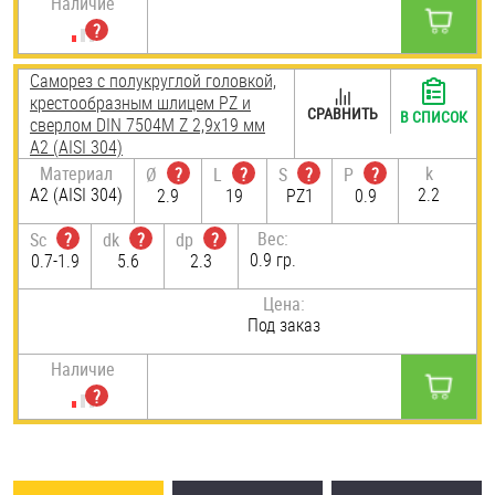
Наличие
Саморез с полукруглой головкой,
крестообразным шлицем PZ и
СРАВНИТЬ
В СПИСОК
сверлом DIN 7504M Z 2,9х19 мм
А2 (AISI 304)
Материал
k
Ø
?
L
?
S
?
P
?
А2 (AISI 304)
2.2
2.9
19
PZ1
0.9
Вес:
Sc
?
dk
?
dp
?
0.9 гр.
0.7-1.9
5.6
2.3
Цена:
Под заказ
Наличие