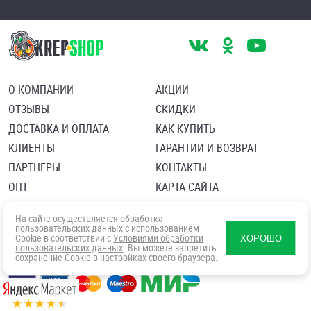
О КОМПАНИИ
АКЦИИ
ОТЗЫВЫ
СКИДКИ
ДОСТАВКА И ОПЛАТА
КАК КУПИТЬ
КЛИЕНТЫ
ГАРАНТИИ И ВОЗВРАТ
ПАРТНЕРЫ
КОНТАКТЫ
ОПТ
КАРТА САЙТА
Пользовательское соглашение
Политика в отношении обработки персональных данных
На сайте осуществляется обработка
Согласие посетителя сайта на обработку персональных данны
пользовательских данных с использованием
Cookie в соответствии с
Условиями обработки
ХОРОШО
пользовательских данных
. Вы можете запретить
сохранение Cookie в настройках своего браузера.