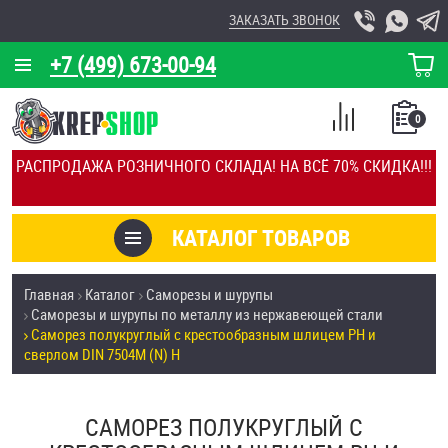
ЗАКАЗАТЬ ЗВОНОК
+7 (499) 673-00-94
КОРЗИНА
О КОМПАНИИ
0
СПИСОК
КАЛЬКУЛЯТОР
СРАВНЕНИЕ
РАСПРОДАЖА РОЗНИЧНОГО СКЛАДА! НА ВСЁ 70% СКИДКА!!!
ПОКУПОК
ОТЗЫВЫ
КАТАЛОГ ТОВАРОВ
КЛИЕНТЫ
Товары со скидкой
Главная
Каталог
Саморезы и шурупы
УСЛУГИ
Саморезы и шурупы по металлу из нержавеющей стали
Анкеры
Саморез полукруглый с крестообразным шлицем PH и
СКИДКИ
сверлом DIN 7504M (N) H
Антивандальный крепёж, инструмент
ОПТ
САМОРЕЗ ПОЛУКРУГЛЫЙ С
ПОКУПАТЕЛЯМ
Болты и винты