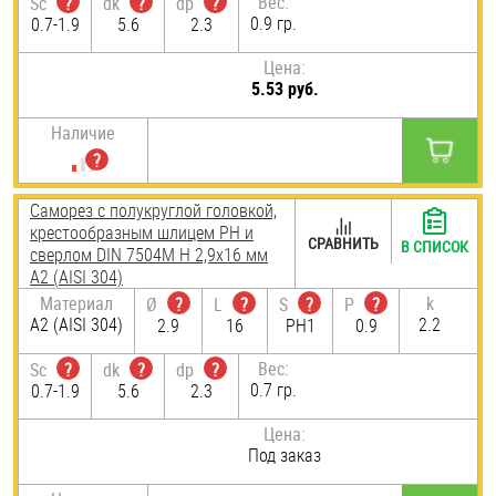
Вес:
Sc
?
dk
?
dp
?
0.9 гр.
0.7-1.9
5.6
2.3
Цена:
5.53 руб.
Наличие
Саморез с полукруглой головкой,
крестообразным шлицем PH и
СРАВНИТЬ
В СПИСОК
сверлом DIN 7504M H 2,9х16 мм
А2 (AISI 304)
Материал
k
Ø
?
L
?
S
?
P
?
А2 (AISI 304)
2.2
2.9
16
PH1
0.9
Вес:
Sc
?
dk
?
dp
?
0.7 гр.
0.7-1.9
5.6
2.3
Цена:
Под заказ