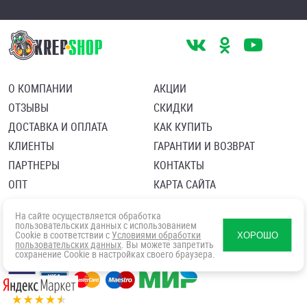
О КОМПАНИИ
АКЦИИ
ОТЗЫВЫ
СКИДКИ
ДОСТАВКА И ОПЛАТА
КАК КУПИТЬ
КЛИЕНТЫ
ГАРАНТИИ И ВОЗВРАТ
ПАРТНЕРЫ
КОНТАКТЫ
ОПТ
КАРТА САЙТА
Пользовательское соглашение
Политика в отношении обработки персональных данных
На сайте осуществляется обработка
Согласие посетителя сайта на обработку персональных данны
пользовательских данных с использованием
Cookie в соответствии с
Условиями обработки
ХОРОШО
пользовательских данных
. Вы можете запретить
сохранение Cookie в настройках своего браузера.