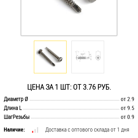
Оснастка и аксессуары для яхт
Пробки
Саморезы и шурупы
Стопорные кольца
ЦЕНА ЗА 1 ШТ: ОТ 3.76 РУБ.
Такелаж
.............................................................................................................
Диаметр Ø
от 2.9
Хомуты
.............................................................................................................
Длина L
от 9.5
.............................................................................................................
ШагРезьбы
от 0.9
Шайбы
Наличие:
Доставка с оптового склада от 1 дня
Шпильки