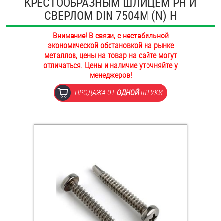
КРЕСТООБРАЗНЫМ ШЛИЦЕМ PH И
ОПЛАТА И ДОСТАВКА
СВЕРЛОМ DIN 7504M (N) H
Втулки
НАШИ МАГАЗИНЫ
Внимание! В связи, с нестабильной
Гайки
экономической обстановкой на рынке
металлов, цены на товар на сайте могут
Дюбели
отличаться. Цены и наличие уточняйте у
менеджеров!
Дюймовый крепёж
ПРОДАЖА ОТ
ОДНОЙ
ШТУКИ
Заклепки (Гайки-Заклепки)
Инструмент
Крюки, кольца с метрической резьбой
Крюки, кольца с шурупной резьбой