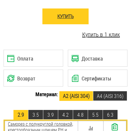
Шплинты
КУПИТЬ
Штифты и пальцы
Купить в 1 клик
Оплата
Доставка
Возврат
Сертификаты
Материал:
А2 (AISI 304)
A4 (AISI 316)
2.9
3.5
3.9
4.2
4.8
5.5
6.3
Саморез с полукруглой головкой,
крестообразным шлицем PH и