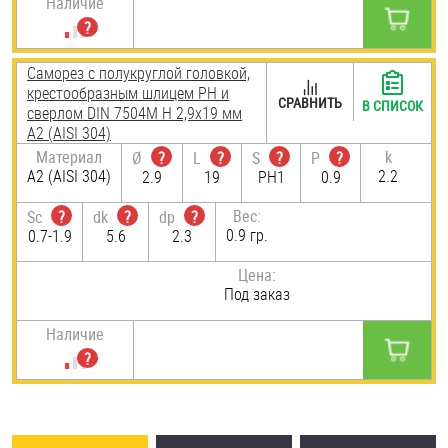
Наличие
Саморез с полукруглой головкой,
крестообразным шлицем PH и
СРАВНИТЬ
В СПИСОК
сверлом DIN 7504M H 2,9х19 мм
А2 (AISI 304)
Материал
k
Ø
?
L
?
S
?
P
?
А2 (AISI 304)
2.2
2.9
19
PH1
0.9
Вес:
Sc
?
dk
?
dp
?
0.9 гр.
0.7-1.9
5.6
2.3
Цена:
Под заказ
Наличие