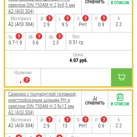
СРАВНИТЬ
В СПИСОК
сверлом DIN 7504M H 2,9х9,5 мм
А2 (AISI 304)
Материал
k
Ø
?
L
?
S
?
P
?
А2 (AISI 304)
2.2
2.9
9.5
PH1
0.9
Вес:
Sc
?
dk
?
dp
?
0.51 гр.
0.7-1.9
5.6
2.3
Цена:
4.07 руб.
Наличие
Саморез с полукруглой головкой,
крестообразным шлицем PH и
СРАВНИТЬ
В СПИСОК
сверлом DIN 7504M H 2,9х13 мм
А2 (AISI 304)
Материал
k
Ø
?
L
?
S
?
P
?
А2 (AISI 304)
2.2
2.9
13
PH1
0.9