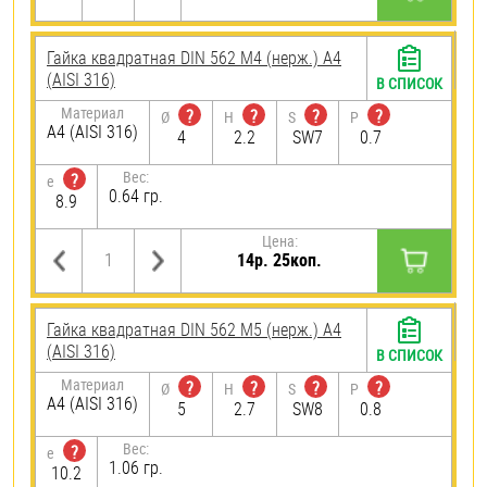
Гайка квадратная DIN 562 М4 (нерж.) A4
(AISI 316)
В СПИСОК
Материал
?
?
?
?
Ø
H
S
P
A4 (AISI 316)
4
2.2
SW7
0.7
Вес:
?
e
0.64 гр.
8.9
Цена:
14р. 25коп.
Гайка квадратная DIN 562 М5 (нерж.) A4
(AISI 316)
В СПИСОК
Материал
?
?
?
?
Ø
H
S
P
A4 (AISI 316)
5
2.7
SW8
0.8
Вес:
?
e
1.06 гр.
10.2