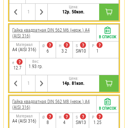
Цена:
12р. 50коп.
Гайка квадратная DIN 562 М6 (нерж.) A4
(AISI 316)
В СПИСОК
Материал
?
?
?
?
Ø
H
S
P
A4 (AISI 316)
6
3.2
SW10
1
Вес:
?
e
1.93 гр.
12.7
Цена:
14р. 81коп.
Гайка квадратная DIN 562 М8 (нерж.) A4
(AISI 316)
В СПИСОК
Материал
?
?
?
?
Ø
H
S
P
A4 (AISI 316)
8
4
SW13
1.25