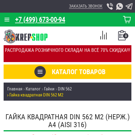
ЗАКАЗАТЬ ЗВОНОК
+7 (499) 673-00-94
КОРЗИНА
О КОМПАНИИ
0
СПИСОК
КАЛЬКУЛЯТОР
СРАВНЕНИЕ
РАСПРОДАЖА РОЗНИЧНОГО СКЛАДА! НА ВСЁ 70% СКИДКА!!!
ПОКУПОК
ОТЗЫВЫ
КАТАЛОГ ТОВАРОВ
КЛИЕНТЫ
Товары со скидкой
Главная
Каталог
Гайки
DIN 562
УСЛУГИ
Гайка квадратная DIN 562 М2
Анкеры
СКИДКИ
Антивандальный крепёж, инструмент
ГАЙКА КВАДРАТНАЯ DIN 562 М2 (НЕРЖ.)
ОПТ
A4 (AISI 316)
ПОКУПАТЕЛЯМ
Болты и винты