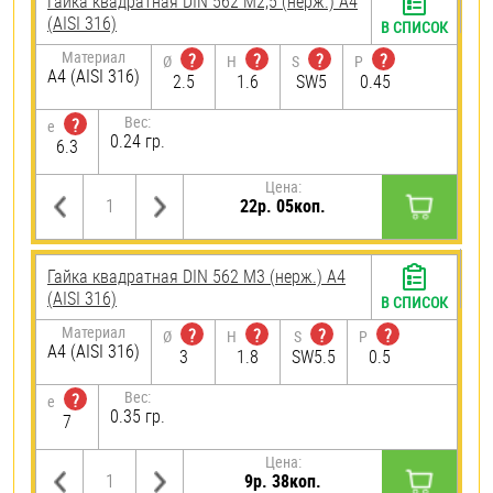
Гайка квадратная DIN 562 М2,5 (нерж.) A4
(AISI 316)
В СПИСОК
Материал
?
?
?
?
Ø
H
S
P
A4 (AISI 316)
2.5
1.6
SW5
0.45
Вес:
?
e
0.24 гр.
6.3
Цена:
22р. 05коп.
Гайка квадратная DIN 562 М3 (нерж.) A4
(AISI 316)
В СПИСОК
Материал
?
?
?
?
Ø
H
S
P
A4 (AISI 316)
3
1.8
SW5.5
0.5
Вес:
?
e
0.35 гр.
7
Цена:
9р. 38коп.