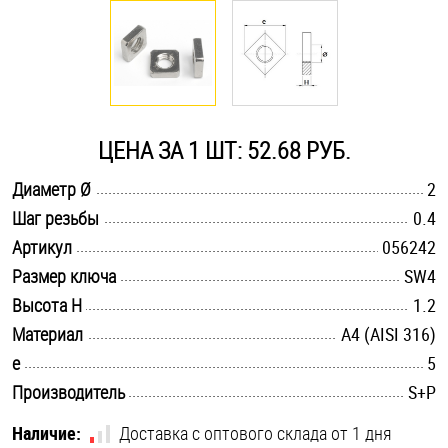
Оснастка и аксессуары для яхт
Пробки
ЦЕНА ЗА 1 ШТ: 52.68 РУБ.
Саморезы и шурупы
.............................................................................................................
Диаметр Ø
2
.............................................................................................................
Шаг резьбы
0.4
Стопорные кольца
.............................................................................................................
Артикул
056242
.............................................................................................................
Размер ключа
SW4
Такелаж
.............................................................................................................
Высота H
1.2
.............................................................................................................
Материал
A4 (AISI 316)
Хомуты
.............................................................................................................
e
5
Шайбы
.............................................................................................................
Производитель
S+P
Шпильки
Наличие:
Доставка с оптового склада от 1 дня