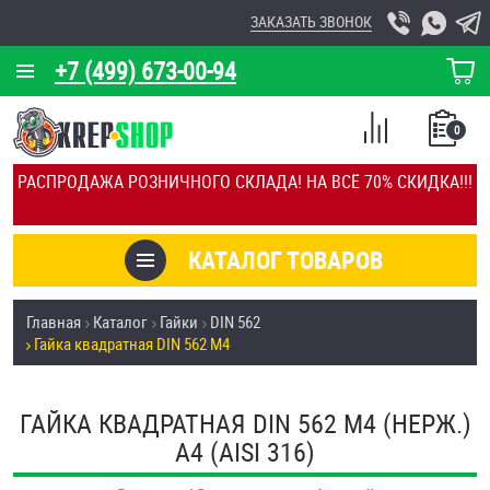
ЗАКАЗАТЬ ЗВОНОК
+7 (499) 673-00-94
КОРЗИНА
О КОМПАНИИ
0
СПИСОК
КАЛЬКУЛЯТОР
СРАВНЕНИЕ
РАСПРОДАЖА РОЗНИЧНОГО СКЛАДА! НА ВСЁ 70% СКИДКА!!!
ПОКУПОК
ОТЗЫВЫ
КАТАЛОГ ТОВАРОВ
КЛИЕНТЫ
Товары со скидкой
Главная
Каталог
Гайки
DIN 562
УСЛУГИ
Гайка квадратная DIN 562 М4
Анкеры
СКИДКИ
Антивандальный крепёж, инструмент
ГАЙКА КВАДРАТНАЯ DIN 562 М4 (НЕРЖ.)
ОПТ
A4 (AISI 316)
ПОКУПАТЕЛЯМ
Болты и винты