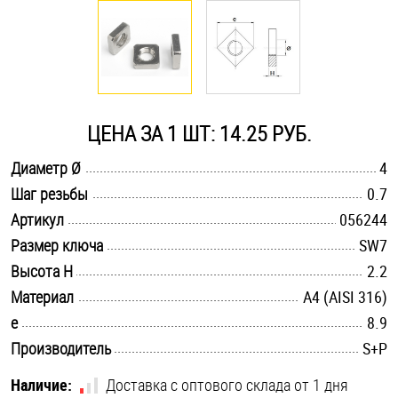
Оснастка и аксессуары для яхт
Пробки
ЦЕНА ЗА 1 ШТ: 14.25 РУБ.
Саморезы и шурупы
.............................................................................................................
Диаметр Ø
4
.............................................................................................................
Шаг резьбы
0.7
Стопорные кольца
.............................................................................................................
Артикул
056244
.............................................................................................................
Размер ключа
SW7
Такелаж
.............................................................................................................
Высота H
2.2
.............................................................................................................
Материал
A4 (AISI 316)
Хомуты
.............................................................................................................
e
8.9
Шайбы
.............................................................................................................
Производитель
S+P
Шпильки
Наличие:
Доставка с оптового склада от 1 дня