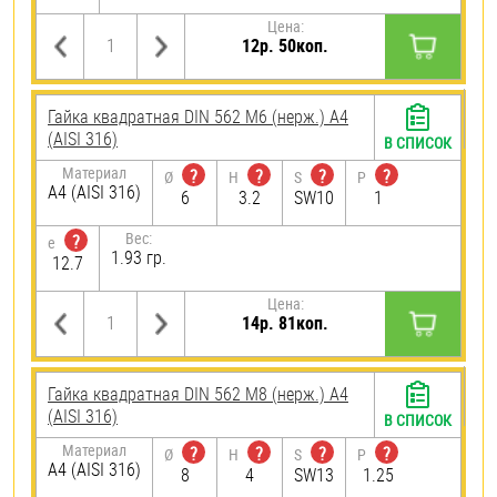
Цена:
12р. 50коп.
Гайка квадратная DIN 562 М6 (нерж.) A4
(AISI 316)
В СПИСОК
Материал
?
?
?
?
Ø
H
S
P
A4 (AISI 316)
6
3.2
SW10
1
Вес:
?
e
1.93 гр.
12.7
Цена:
14р. 81коп.
Гайка квадратная DIN 562 М8 (нерж.) A4
(AISI 316)
В СПИСОК
Материал
?
?
?
?
Ø
H
S
P
A4 (AISI 316)
8
4
SW13
1.25