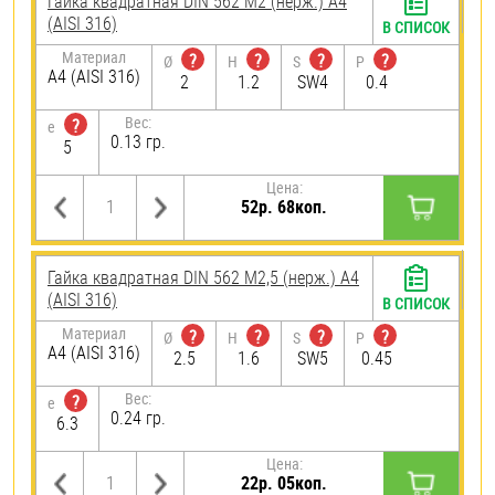
Гайка квадратная DIN 562 М2 (нерж.) A4
(AISI 316)
В СПИСОК
Материал
?
?
?
?
Ø
H
S
P
A4 (AISI 316)
2
1.2
SW4
0.4
Вес:
?
e
0.13 гр.
5
Цена:
52р. 68коп.
Гайка квадратная DIN 562 М2,5 (нерж.) A4
(AISI 316)
В СПИСОК
Материал
?
?
?
?
Ø
H
S
P
A4 (AISI 316)
2.5
1.6
SW5
0.45
Вес:
?
e
0.24 гр.
6.3
Цена:
22р. 05коп.