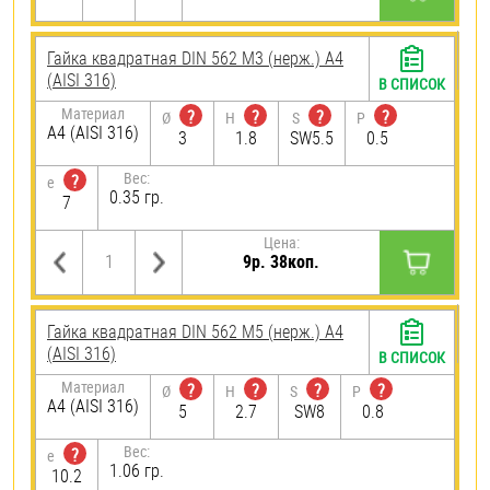
Гайка квадратная DIN 562 М3 (нерж.) A4
(AISI 316)
В СПИСОК
Материал
?
?
?
?
Ø
H
S
P
A4 (AISI 316)
3
1.8
SW5.5
0.5
Вес:
?
e
0.35 гр.
7
Цена:
9р. 38коп.
Гайка квадратная DIN 562 М5 (нерж.) A4
(AISI 316)
В СПИСОК
Материал
?
?
?
?
Ø
H
S
P
A4 (AISI 316)
5
2.7
SW8
0.8
Вес:
?
e
1.06 гр.
10.2