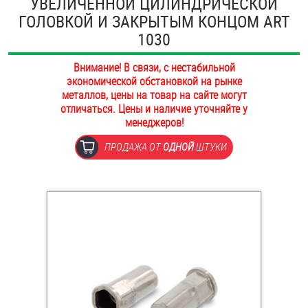
УВЕЛИЧЕННОЙ ЦИЛИНДРИЧЕСКОЙ
ОПЛАТА И ДОСТАВКА
ГОЛОВКОЙ И ЗАКРЫТЫМ КОНЦОМ ART
Втулки
1030
НАШИ МАГАЗИНЫ
Гайки
Внимание! В связи, с нестабильной
экономической обстановкой на рынке
Дюбели
металлов, цены на товар на сайте могут
отличаться. Цены и наличие уточняйте у
Дюймовый крепёж
менеджеров!
ПРОДАЖА ОТ
ОДНОЙ
ШТУКИ
Заклепки (Гайки-Заклепки)
Инструмент
Крюки, кольца с метрической резьбой
Крюки, кольца с шурупной резьбой