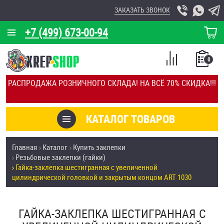
ЗАКАЗАТЬ ЗВОНОК
+7 (499) 673-00-94
КОРЗИНА
О КОМПАНИИ
0
СПИСОК
КАЛЬКУЛЯТОР
СРАВНЕНИЕ
РАСПРОДАЖА РОЗНИЧНОГО СКЛАДА! НА ВСЁ 70% СКИДКА!!!
ПОКУПОК
ОТЗЫВЫ
КАТАЛОГ ТОВАРОВ
КЛИЕНТЫ
Товары со скидкой
Главная
Каталог
Купить заклепки
УСЛУГИ
Резьбовые заклепки (гайки)
Анкеры
Гайка-заклепка шестигранная с увеличенной
СКИДКИ
цилиндрической головкой и закрытым концом ART 1030
Антивандальный крепёж, инструмент
ОПТ
ГАЙКА-ЗАКЛЕПКА ШЕСТИГРАННАЯ С
ПОКУПАТЕЛЯМ
Болты и винты