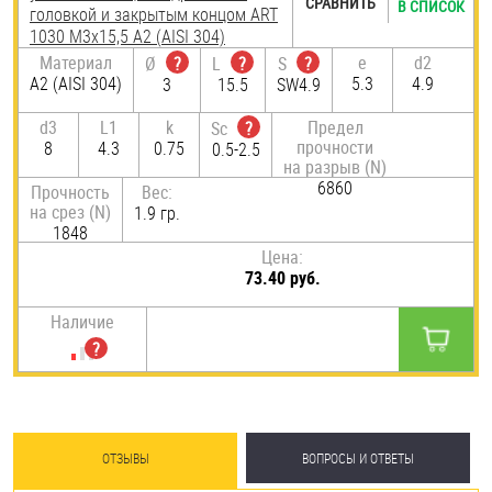
СРАВНИТЬ
В СПИСОК
головкой и закрытым концом ART
1030 M3х15,5 А2 (AISI 304)
Материал
e
d2
Ø
?
L
?
S
?
А2 (AISI 304)
5.3
4.9
3
15.5
SW4.9
d3
L1
k
Предел
Sc
?
прочности
8
4.3
0.75
0.5-2.5
на разрыв (N)
6860
Прочность
Вес:
на срез (N)
1.9 гр.
1848
Цена:
73.40 руб.
Наличие
ОТЗЫВЫ
ВОПРОСЫ И ОТВЕТЫ