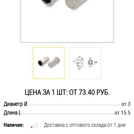
Оснастка и аксессуары для яхт
Пробки
Саморезы и шурупы
Стопорные кольца
Такелаж
ЦЕНА ЗА 1 ШТ: ОТ 73.40 РУБ.
Хомуты
.............................................................................................................
Диаметр Ø
от 3
.............................................................................................................
Длина L
от 15.5
Шайбы
Наличие:
Доставка с оптового склада от 1 дня
Шпильки