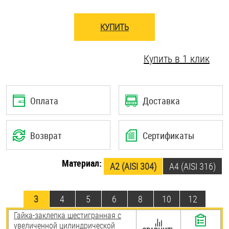
Шплинты
КУПИТЬ
Штифты и пальцы
Купить в 1 клик
Оплата
Доставка
Возврат
Сертификаты
Материал:
А2 (AISI 304)
A4 (AISI 316)
3
4
5
6
8
10
12
Гайка-заклепка шестигранная с
увеличенной цилиндрической