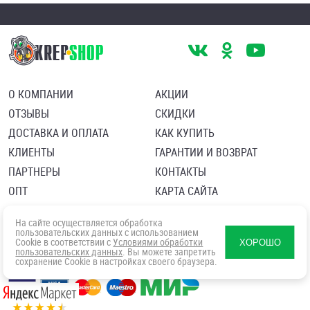
О КОМПАНИИ
АКЦИИ
ОТЗЫВЫ
СКИДКИ
ДОСТАВКА И ОПЛАТА
КАК КУПИТЬ
КЛИЕНТЫ
ГАРАНТИИ И ВОЗВРАТ
ПАРТНЕРЫ
КОНТАКТЫ
ОПТ
КАРТА САЙТА
Пользовательское соглашение
Политика в отношении обработки персональных данных
На сайте осуществляется обработка
Согласие посетителя сайта на обработку персональных данны
пользовательских данных с использованием
Cookie в соответствии с
Условиями обработки
ХОРОШО
пользовательских данных
. Вы можете запретить
сохранение Cookie в настройках своего браузера.