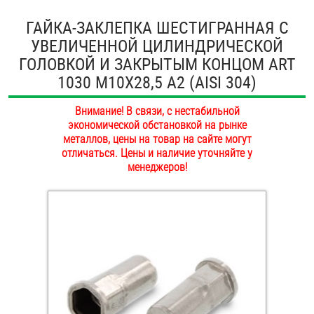
ОПЛАТА И ДОСТАВКА
ГАЙКА-ЗАКЛЕПКА ШЕСТИГРАННАЯ С
Втулки
УВЕЛИЧЕННОЙ ЦИЛИНДРИЧЕСКОЙ
НАШИ МАГАЗИНЫ
Гайки
ГОЛОВКОЙ И ЗАКРЫТЫМ КОНЦОМ ART
1030 M10Х28,5 А2 (AISI 304)
Дюбели
Внимание! В связи, с нестабильной
Дюймовый крепёж
экономической обстановкой на рынке
металлов, цены на товар на сайте могут
отличаться. Цены и наличие уточняйте у
менеджеров!
Заклепки (Гайки-Заклепки)
Инструмент
Крюки, кольца с метрической резьбой
Крюки, кольца с шурупной резьбой