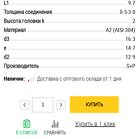
.............................................................................................................
L1
9.7
Шплинты
.............................................................................................................
Толщина соединения
0.5-3.0
.............................................................................................................
Высота головки k
2
Штифты и пальцы
.............................................................................................................
Материал
А2 (AISI 304)
.............................................................................................................
d3
16.3
.............................................................................................................
e
14.7
.............................................................................................................
d2
12.9
.............................................................................................................
Производитель
S+P
Наличие:
Доставка с оптового склада от 1 дня
КУПИТЬ
Купить в 1 клик
В СПИСОК
СРАВНИТЬ