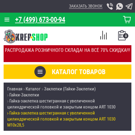
ЗАКАЗАТЬ ЗВОНОК
+7 (499) 673-00-94
КОРЗИНА
О КОМПАНИИ
0
СПИСОК
КАЛЬКУЛЯТОР
СРАВНЕНИЕ
РАСПРОДАЖА РОЗНИЧНОГО СКЛАДА! НА ВСЁ 70% СКИДКА!!!
ПОКУПОК
ОТЗЫВЫ
КАТАЛОГ ТОВАРОВ
КЛИЕНТЫ
Товары со скидкой
Главная
Каталог
Заклепки (Гайки-Заклепки)
УСЛУГИ
Гайки-Заклепки
Анкеры
Гайка-заклепка шестигранная с увеличенной
СКИДКИ
цилиндрической головкой и закрытым концом ART 1030
Антивандальный крепёж, инструмент
Гайка-заклепка шестигранная с увеличенной
ОПТ
цилиндрической головкой и закрытым концом ART 1030
M10х28,5
ПОКУПАТЕЛЯМ
Болты и винты