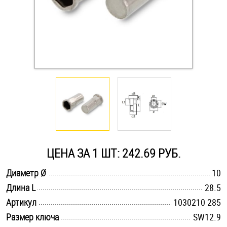
Оснастка и аксессуары для яхт
Пробки
Саморезы и шурупы
Стопорные кольца
Такелаж
ЦЕНА ЗА 1 ШТ: 242.69 РУБ.
Хомуты
.............................................................................................................
Диаметр Ø
10
.............................................................................................................
Длина L
28.5
Шайбы
.............................................................................................................
Артикул
1030210 285
.............................................................................................................
Размер ключа
SW12.9
Шпильки