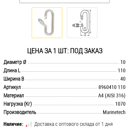
Оснастка и аксессуары для яхт
Пробки
Саморезы и шурупы
ЦЕНА ЗА 1 ШТ: ПОД ЗАКАЗ
.............................................................................................................
Диаметр Ø
10
Стопорные кольца
.............................................................................................................
Длина L
110
.............................................................................................................
Ширина B
40
Такелаж
.............................................................................................................
Артикул
8960410 110
.............................................................................................................
Материал
A4 (AISI 316)
Хомуты
.............................................................................................................
Нагрузка (Кг)
1070
Шайбы
.............................................................................................................
Производитель
Marinetech
Шпильки
Наличие:
Доставка с оптового склада от 1 дня