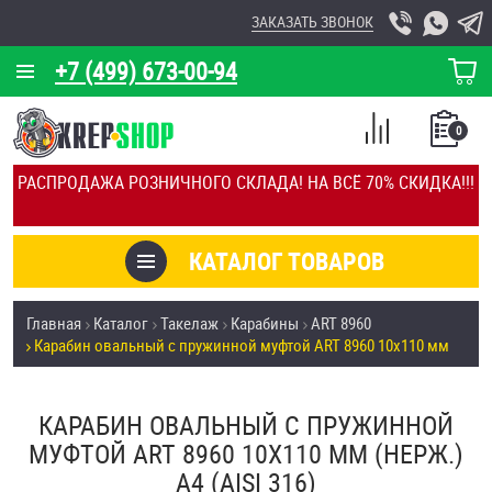
ЗАКАЗАТЬ ЗВОНОК
+7 (499) 673-00-94
КОРЗИНА
О КОМПАНИИ
0
СПИСОК
КАЛЬКУЛЯТОР
СРАВНЕНИЕ
РАСПРОДАЖА РОЗНИЧНОГО СКЛАДА! НА ВСЁ 70% СКИДКА!!!
ПОКУПОК
ОТЗЫВЫ
КАТАЛОГ ТОВАРОВ
КЛИЕНТЫ
Товары со скидкой
Главная
Каталог
Такелаж
Карабины
ART 8960
УСЛУГИ
Карабин овальный с пружинной муфтой ART 8960 10х110 мм
Анкеры
СКИДКИ
Антивандальный крепёж, инструмент
КАРАБИН ОВАЛЬНЫЙ С ПРУЖИННОЙ
ОПТ
МУФТОЙ ART 8960 10Х110 ММ (НЕРЖ.)
ПОКУПАТЕЛЯМ
A4 (AISI 316)
Болты и винты