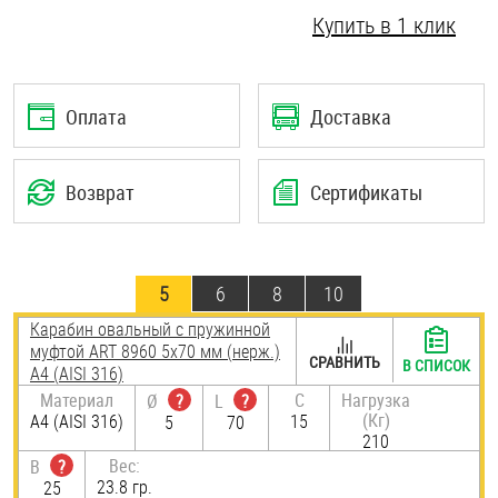
Купить в 1 клик
Шплинты
Штифты и пальцы
Оплата
Доставка
Возврат
Сертификаты
5
6
8
10
Карабин овальный с пружинной
муфтой ART 8960 5х70 мм (нерж.)
СРАВНИТЬ
В СПИСОК
A4 (AISI 316)
Материал
C
Нагрузка
Ø
?
L
?
(Кг)
A4 (AISI 316)
15
5
70
210
Вес:
B
?
23.8 гр.
25