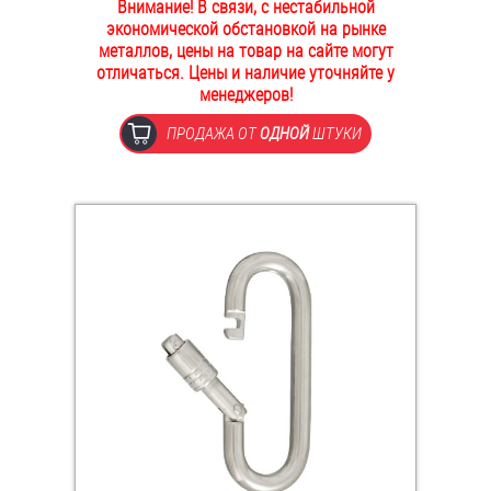
Внимание! В связи, с нестабильной
ОПЛАТА И ДОСТАВКА
экономической обстановкой на рынке
Втулки
металлов, цены на товар на сайте могут
отличаться. Цены и наличие уточняйте у
НАШИ МАГАЗИНЫ
Гайки
менеджеров!
ПРОДАЖА ОТ
ОДНОЙ
ШТУКИ
Дюбели
Дюймовый крепёж
Заклепки (Гайки-Заклепки)
Инструмент
Крюки, кольца с метрической резьбой
Крюки, кольца с шурупной резьбой