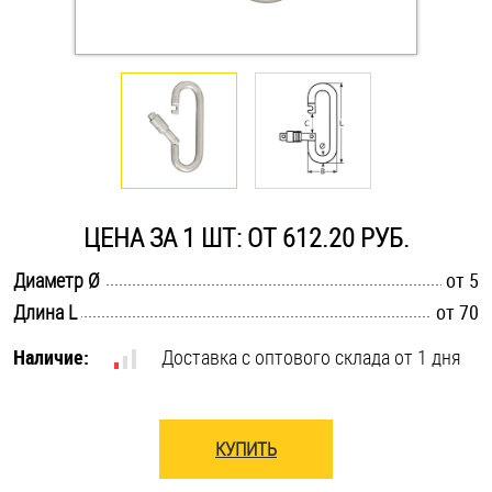
Оснастка и аксессуары для яхт
Пробки
Саморезы и шурупы
ЦЕНА ЗА 1 ШТ: ОТ 612.20 РУБ.
Стопорные кольца
.............................................................................................................
Диаметр Ø
от 5
.............................................................................................................
Длина L
от 70
Такелаж
Наличие:
Доставка с оптового склада от 1 дня
Хомуты
Шайбы
КУПИТЬ
Шпильки