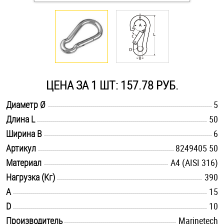
Оснастка и аксессуары для яхт
Пробки
Саморезы и шурупы
ЦЕНА ЗА 1 ШТ: 157.78 РУБ.
.............................................................................................................
Диаметр Ø
5
Стопорные кольца
.............................................................................................................
Длина L
50
.............................................................................................................
Ширина B
6
Такелаж
.............................................................................................................
Артикул
8249405 50
.............................................................................................................
Материал
A4 (AISI 316)
Хомуты
.............................................................................................................
Нагрузка (Кг)
390
.............................................................................................................
A
Шайбы
15
.............................................................................................................
D
10
Шпильки
.............................................................................................................
Производитель
Marinetech