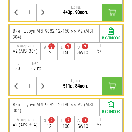
Цена:
443р. 90коп.
Винт-шуруп ART 9082 12х160 мм А2 (AISI
304)
В СПИСОК
Материал
L1
?
?
?
Ø
L
S
А2 (AISI 304)
57
12
160
SW10
L2
Вес:
80
107 гр.
Цена:
511р. 84коп.
Винт-шуруп ART 9082 12х180 мм А2 (AISI
304)
В СПИСОК
Материал
L1
?
?
?
Ø
L
S
А2 (AISI 304)
57
12
180
SW10