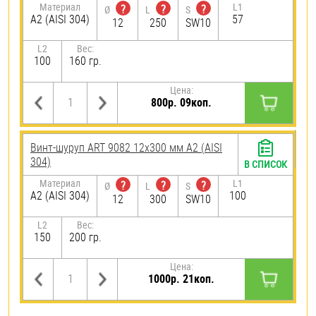
Материал
L1
?
?
?
Ø
L
S
А2 (AISI 304)
57
12
250
SW10
L2
Вес:
100
160 гр.
Цена:
800р. 09коп.
Винт-шуруп ART 9082 12х300 мм А2 (AISI
304)
В СПИСОК
Материал
L1
?
?
?
Ø
L
S
А2 (AISI 304)
100
12
300
SW10
L2
Вес:
150
200 гр.
Цена:
1000р. 21коп.