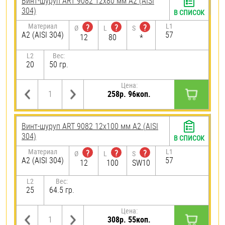
Винт-шуруп ART 9082 12х80 мм А2 (AISI
304)
В СПИСОК
Материал
L1
?
?
?
Ø
L
S
А2 (AISI 304)
57
12
80
*
L2
Вес:
20
50 гр.
Цена:
258р. 96коп.
Винт-шуруп ART 9082 12х100 мм А2 (AISI
304)
В СПИСОК
Материал
L1
?
?
?
Ø
L
S
А2 (AISI 304)
57
12
100
SW10
L2
Вес:
25
64.5 гр.
Цена:
308р. 55коп.