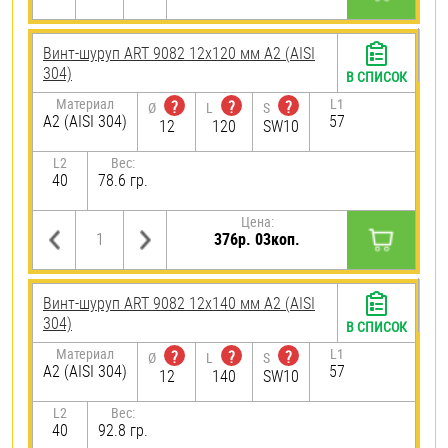
Винт-шуруп ART 9082 12х120 мм А2 (AISI
304)
В СПИСОК
Материал
L1
?
?
?
Ø
L
S
А2 (AISI 304)
57
12
120
SW10
L2
Вес:
40
78.6 гр.
Цена:
376р. 03коп.
Винт-шуруп ART 9082 12х140 мм А2 (AISI
304)
В СПИСОК
Материал
L1
?
?
?
Ø
L
S
А2 (AISI 304)
57
12
140
SW10
L2
Вес:
40
92.8 гр.