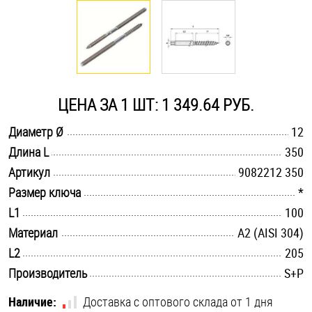
Оснастка и аксессуары для яхт
Пробки
ЦЕНА ЗА 1 ШТ: 1 349.64 РУБ.
Саморезы и шурупы
.............................................................................................................
Диаметр Ø
12
.............................................................................................................
Длина L
350
Стопорные кольца
.............................................................................................................
Артикул
9082212 350
.............................................................................................................
Размер ключа
*
Такелаж
.............................................................................................................
L1
100
.............................................................................................................
Материал
А2 (AISI 304)
Хомуты
.............................................................................................................
L2
205
Шайбы
.............................................................................................................
Производитель
S+P
Шпильки
Наличие:
Доставка с оптового склада от 1 дня