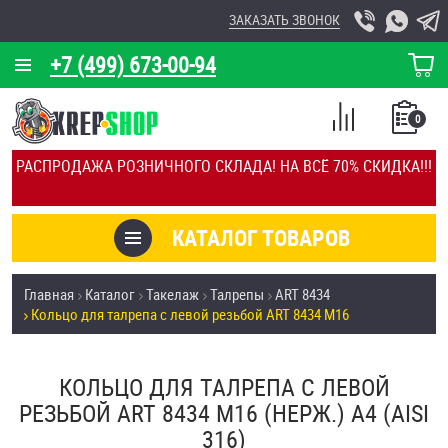
ЗАКАЗАТЬ ЗВОНОК
+7 (499) 673-00-94
КОРЗИНА
О КОМПАНИИ
0
СПИСОК
КАЛЬКУЛЯТОР
СРАВНЕНИЕ
РАСПРОДАЖА РОЗНИЧНОГО СКЛАДА! НА ВСЁ 70% СКИДКА!!!
ПОКУПОК
ОТЗЫВЫ
КАТАЛОГ ТОВАРОВ
КЛИЕНТЫ
Товары со скидкой
Главная
Каталог
Такелаж
Талрепы
ART 8434
УСЛУГИ
Кольцо для талрепа с левой резьбой ART 8434 М16
Анкеры
СКИДКИ
Антивандальный крепёж, инструмент
КОЛЬЦО ДЛЯ ТАЛРЕПА С ЛЕВОЙ
ОПТ
РЕЗЬБОЙ ART 8434 М16 (НЕРЖ.) A4 (AISI
ПОКУПАТЕЛЯМ
316)
Болты и винты