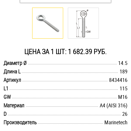
Оснастка и аксессуары для яхт
Пробки
Саморезы и шурупы
ЦЕНА ЗА 1 ШТ: 1 682.39 РУБ.
.............................................................................................................
Диаметр Ø
14.5
Стопорные кольца
.............................................................................................................
Длина L
189
.............................................................................................................
Артикул
8434416
Такелаж
.............................................................................................................
L1
115
.............................................................................................................
GW
M16
Хомуты
.............................................................................................................
Материал
A4 (AISI 316)
Шайбы
.............................................................................................................
D
26
.............................................................................................................
Производитель
Marinetech
Шпильки