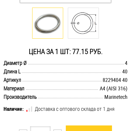
Оснастка и аксессуары для яхт
Пробки
Саморезы и шурупы
ЦЕНА ЗА 1 ШТ: 77.15 РУБ.
.............................................................................................................
Диаметр Ø
4
Стопорные кольца
.............................................................................................................
Длина L
40
.............................................................................................................
Артикул
8229404 40
Такелаж
.............................................................................................................
Материал
A4 (AISI 316)
.............................................................................................................
Производитель
Marinetech
Хомуты
Наличие:
Доставка с оптового склада от 1 дня
Шайбы
Шпильки