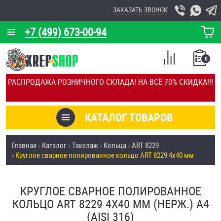
ЗАКАЗАТЬ ЗВОНОК
+7 (499) 673-00-94
КОРЗИНА
О КОМПАНИИ
0
СПИСОК
КАЛЬКУЛЯТОР
СРАВНЕНИЕ
РАСПРОДАЖА РОЗНИЧНОГО СКЛАДА! НА ВСЁ 70% СКИДКА!!!
ПОКУПОК
ОТЗЫВЫ
КАТАЛОГ ТОВАРОВ
КЛИЕНТЫ
Товары со скидкой
Главная
Каталог
Такелаж
Кольца
ART 8229
УСЛУГИ
Круглое сварное полированное кольцо ART 8229 4х40 мм
Анкеры
СКИДКИ
Антивандальный крепёж, инструмент
КРУГЛОЕ СВАРНОЕ ПОЛИРОВАННОЕ
ОПТ
КОЛЬЦО ART 8229 4Х40 ММ (НЕРЖ.) A4
ПОКУПАТЕЛЯМ
(AISI 316)
Болты и винты