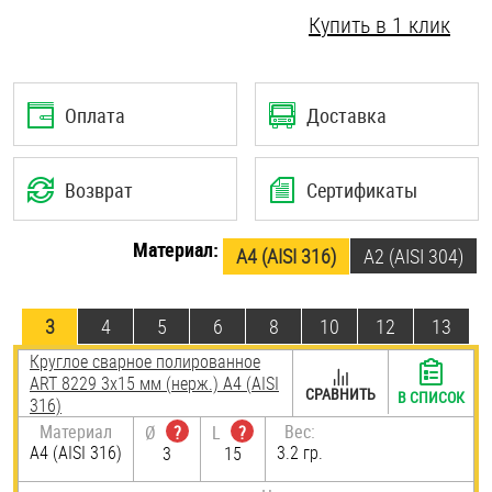
Купить в 1 клик
Шплинты
Штифты и пальцы
Оплата
Доставка
Возврат
Сертификаты
Материал:
A4 (AISI 316)
А2 (AISI 304)
3
4
5
6
8
10
12
13
Круглое сварное полированное
ART 8229 3х15 мм (нерж.) A4 (AISI
СРАВНИТЬ
В СПИСОК
316)
Материал
Вес:
Ø
?
L
?
A4 (AISI 316)
3.2 гр.
3
15