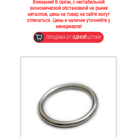
Внимание! В связи, с нестабильной
ОПЛАТА И ДОСТАВКА
экономической обстановкой на рынке
Втулки
металлов, цены на товар на сайте могут
отличаться. Цены и наличие уточняйте у
НАШИ МАГАЗИНЫ
Гайки
менеджеров!
ПРОДАЖА ОТ
ОДНОЙ
ШТУКИ
Дюбели
Дюймовый крепёж
Заклепки (Гайки-Заклепки)
Инструмент
Крюки, кольца с метрической резьбой
Крюки, кольца с шурупной резьбой