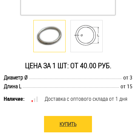
Оснастка и аксессуары для яхт
Пробки
Саморезы и шурупы
ЦЕНА ЗА 1 ШТ: ОТ 40.00 РУБ.
Стопорные кольца
.............................................................................................................
Диаметр Ø
от 3
.............................................................................................................
Длина L
от 15
Такелаж
Наличие:
Доставка с оптового склада от 1 дня
Хомуты
Шайбы
КУПИТЬ
Шпильки