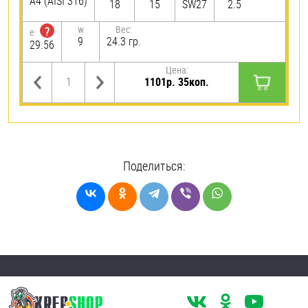
A4 (AISI 316)
18
15
SW27
2.5
w
Вес:
?
e
9
24.3 гр.
29.56
Цена:
1101р. 35коп.
Поделиться: