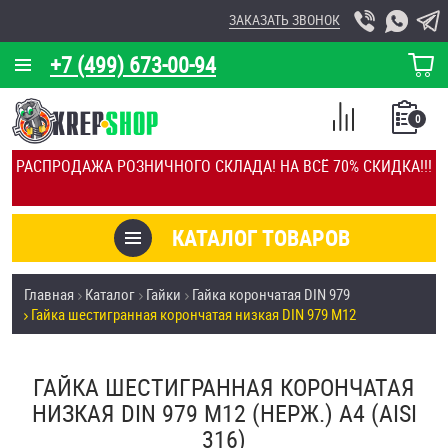
ЗАКАЗАТЬ ЗВОНОК
+7 (499) 673-00-94
КОРЗИНА
О КОМПАНИИ
0
СПИСОК
КАЛЬКУЛЯТОР
СРАВНЕНИЕ
РАСПРОДАЖА РОЗНИЧНОГО СКЛАДА! НА ВСЁ 70% СКИДКА!!!
ПОКУПОК
ОТЗЫВЫ
КАТАЛОГ ТОВАРОВ
КЛИЕНТЫ
Товары со скидкой
Главная
Каталог
Гайки
Гайка корончатая DIN 979
УСЛУГИ
Гайка шестигранная корончатая низкая DIN 979 М12
Анкеры
СКИДКИ
Антивандальный крепёж, инструмент
ГАЙКА ШЕСТИГРАННАЯ КОРОНЧАТАЯ
ОПТ
НИЗКАЯ DIN 979 М12 (НЕРЖ.) A4 (AISI
ПОКУПАТЕЛЯМ
316)
Болты и винты