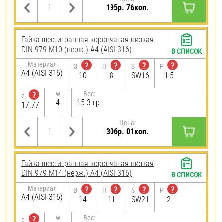
195р. 76коп.
Гайка шестигранная корончатая низкая
DIN 979 М10 (нерж.) A4 (AISI 316)
В СПИСОК
Материал
?
?
?
?
Ø
H
S
P
A4 (AISI 316)
10
8
SW16
1.5
w
Вес:
?
e
4
15.3 гр.
17.77
Цена:
306р. 01коп.
Гайка шестигранная корончатая низкая
DIN 979 М14 (нерж.) A4 (AISI 316)
В СПИСОК
Материал
?
?
?
?
Ø
H
S
P
A4 (AISI 316)
14
11
SW21
2
w
Вес:
?
e