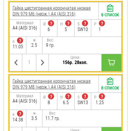
Гайка шестигранная корончатая низкая
DIN 979 М6 (нерж.) A4 (AISI 316)
В СПИСОК
Материал
?
?
?
?
Ø
H
S
P
A4 (AISI 316)
6
5
SW10
1
w
Вес:
?
e
2.5
9 гр.
11.05
Цена:
156р. 28коп.
Гайка шестигранная корончатая низкая
DIN 979 М8 (нерж.) A4 (AISI 316)
В СПИСОК
Материал
?
?
?
?
Ø
H
S
P
A4 (AISI 316)
8
6.5
SW13
1.25
w
Вес:
?
e
3.5
11.7 гр.
14.38
Цена: