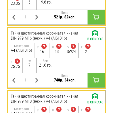
6
19.8 гр.
23.35
Цена:
521р. 82коп.
Гайка шестигранная корончатая низкая
DIN 979 М16 (нерж.) A4 (AISI 316)
В СПИСОК
Материал
?
?
?
?
Ø
H
S
P
A4 (AISI 316)
16
13
SW24
2
w
Вес:
?
e
7
21.6 гр.
26.75
Цена:
748р. 34коп.
Гайка шестигранная корончатая низкая
DIN 979 М18 (нерж.) A4 (AISI 316)
В СПИСОК
Материал
?
?
?
?
Ø
H
S
P