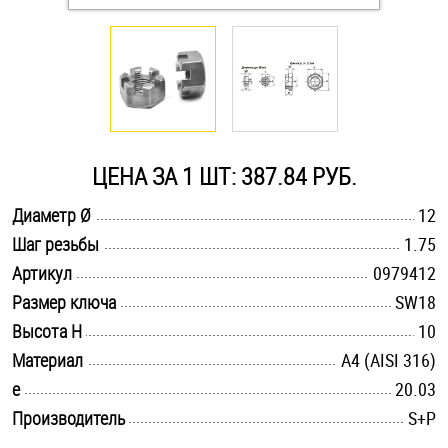
Оснастка и аксессуары для яхт
Пробки
Саморезы и шурупы
ЦЕНА ЗА 1 ШТ: 387.84 РУБ.
.............................................................................................................
Диаметр Ø
12
Стопорные кольца
.............................................................................................................
Шаг резьбы
1.75
.............................................................................................................
Артикул
0979412
Такелаж
.............................................................................................................
Размер ключа
SW18
.............................................................................................................
Высота H
10
Хомуты
.............................................................................................................
Материал
A4 (AISI 316)
Шайбы
.............................................................................................................
e
20.03
.............................................................................................................
Производитель
S+P
Шпильки