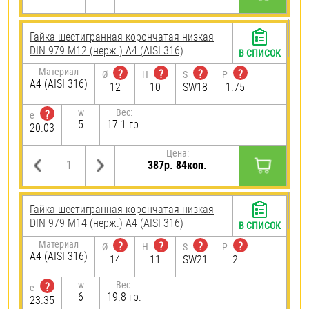
Гайка шестигранная корончатая низкая
DIN 979 М12 (нерж.) A4 (AISI 316)
В СПИСОК
Материал
?
?
?
?
Ø
H
S
P
A4 (AISI 316)
12
10
SW18
1.75
w
Вес:
?
e
5
17.1 гр.
20.03
Цена:
387р. 84коп.
Гайка шестигранная корончатая низкая
DIN 979 М14 (нерж.) A4 (AISI 316)
В СПИСОК
Материал
?
?
?
?
Ø
H
S
P
A4 (AISI 316)
14
11
SW21
2
w
Вес:
?
e
6
19.8 гр.
23.35