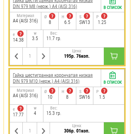
Гайка шестигранная корончатая низкая
DIN 979 М8 (нерж.) A4 (AISI 316)
В СПИСОК
Материал
?
?
?
?
Ø
H
S
P
A4 (AISI 316)
8
6.5
SW13
1.25
w
Вес:
?
e
3.5
11.7 гр.
14.38
Цена:
195р. 76коп.
Гайка шестигранная корончатая низкая
DIN 979 М10 (нерж.) A4 (AISI 316)
В СПИСОК
Материал
?
?
?
?
Ø
H
S
P
A4 (AISI 316)
10
8
SW16
1.5
w
Вес:
?
e
4
15.3 гр.
17.77
Цена:
306р. 01коп.