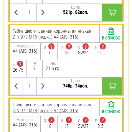
Цена:
521р. 82коп.
Гайка шестигранная корончатая низкая
DIN 979 М16 (нерж.) A4 (AISI 316)
В СПИСОК
Материал
?
?
?
?
Ø
H
S
P
A4 (AISI 316)
16
13
SW24
2
w
Вес:
?
e
7
21.6 гр.
26.75
Цена:
748р. 34коп.
Гайка шестигранная корончатая низкая
DIN 979 М18 (нерж.) A4 (AISI 316)
В СПИСОК
Материал
?
?
?
?
Ø
H
S
P
A4 (AISI 316)
18
15
SW27
2.5