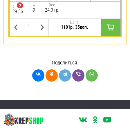
w
Вес:
?
e
9
24.3 гр.
29.56
Цена:
1101р. 35коп.
Поделиться: