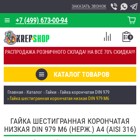
ЗАКАЗАТЬ ЗВОНОК
+7 (499) 673-00-94
КОРЗИНА
О КОМПАНИИ
0
СПИСОК
КАЛЬКУЛЯТОР
СРАВНЕНИЕ
РАСПРОДАЖА РОЗНИЧНОГО СКЛАДА! НА ВСЁ 70% СКИДКА!!!
ПОКУПОК
ОТЗЫВЫ
КАТАЛОГ ТОВАРОВ
КЛИЕНТЫ
Товары со скидкой
Главная
Каталог
Гайки
Гайка корончатая DIN 979
УСЛУГИ
Гайка шестигранная корончатая низкая DIN 979 М6
Анкеры
СКИДКИ
Антивандальный крепёж, инструмент
ГАЙКА ШЕСТИГРАННАЯ КОРОНЧАТАЯ
ОПТ
НИЗКАЯ DIN 979 М6 (НЕРЖ.) A4 (AISI 316)
ПОКУПАТЕЛЯМ
Болты и винты