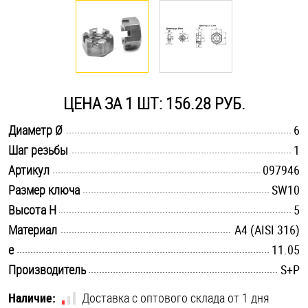
Оснастка и аксессуары для яхт
Пробки
ЦЕНА ЗА 1 ШТ: 156.28 РУБ.
Саморезы и шурупы
.............................................................................................................
Диаметр Ø
6
.............................................................................................................
Шаг резьбы
1
Стопорные кольца
.............................................................................................................
Артикул
097946
.............................................................................................................
Размер ключа
SW10
Такелаж
.............................................................................................................
Высота H
5
.............................................................................................................
Материал
A4 (AISI 316)
Хомуты
.............................................................................................................
e
11.05
Шайбы
.............................................................................................................
Производитель
S+P
Шпильки
Наличие:
Доставка с оптового склада от 1 дня