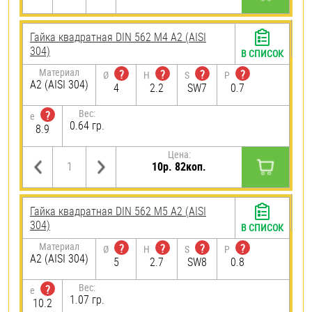
Гайка квадратная DIN 562 М4 А2 (AISI
304)
В СПИСОК
Материал
?
?
?
?
Ø
H
S
P
А2 (AISI 304)
4
2.2
SW7
0.7
Вес:
?
e
0.64 гр.
8.9
Цена:
10р. 82коп.
Гайка квадратная DIN 562 М5 А2 (AISI
304)
В СПИСОК
Материал
?
?
?
?
Ø
H
S
P
А2 (AISI 304)
5
2.7
SW8
0.8
Вес:
?
e
1.07 гр.
10.2