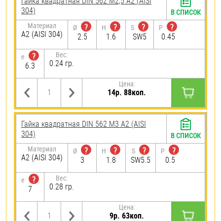
Гайка квадратная DIN 562 М2,5 А2 (AISI
304)
В СПИСОК
Материал
?
?
?
?
Ø
H
S
P
А2 (AISI 304)
2.5
1.6
SW5
0.45
Вес:
?
e
0.24 гр.
6.3
Цена:
14р. 88коп.
Гайка квадратная DIN 562 М3 А2 (AISI
304)
В СПИСОК
Материал
?
?
?
?
Ø
H
S
P
А2 (AISI 304)
3
1.8
SW5.5
0.5
Вес:
?
e
0.28 гр.
7
Цена:
9р. 63коп.