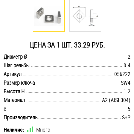
Оснастка и аксессуары для яхт
Пробки
ЦЕНА ЗА 1 ШТ: 33.29 РУБ.
Саморезы и шурупы
.............................................................................................................
Диаметр Ø
2
.............................................................................................................
Шаг резьбы
0.4
Стопорные кольца
.............................................................................................................
Артикул
056222
.............................................................................................................
Размер ключа
SW4
Такелаж
.............................................................................................................
Высота H
1.2
.............................................................................................................
Материал
А2 (AISI 304)
Хомуты
.............................................................................................................
e
5
Шайбы
.............................................................................................................
Производитель
S+P
Шпильки
Наличие:
Много