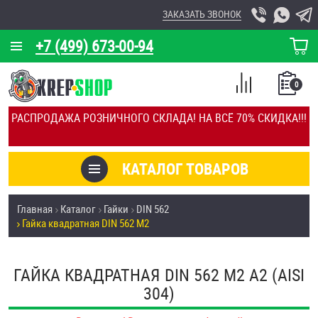
ЗАКАЗАТЬ ЗВОНОК
+7 (499) 673-00-94
КОРЗИНА
О КОМПАНИИ
0
СПИСОК
КАЛЬКУЛЯТОР
СРАВНЕНИЕ
РАСПРОДАЖА РОЗНИЧНОГО СКЛАДА! НА ВСЁ 70% СКИДКА!!!
ПОКУПОК
ОТЗЫВЫ
КАТАЛОГ ТОВАРОВ
КЛИЕНТЫ
Товары со скидкой
Главная
Каталог
Гайки
DIN 562
УСЛУГИ
Гайка квадратная DIN 562 М2
Анкеры
СКИДКИ
Антивандальный крепёж, инструмент
ГАЙКА КВАДРАТНАЯ DIN 562 М2 А2 (AISI
ОПТ
304)
ПОКУПАТЕЛЯМ
Болты и винты