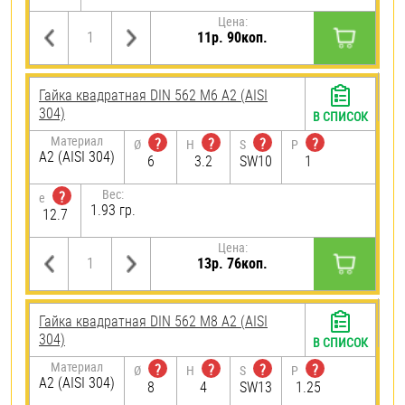
Цена:
11р. 90коп.
Гайка квадратная DIN 562 М6 А2 (AISI
304)
В СПИСОК
Материал
?
?
?
?
Ø
H
S
P
А2 (AISI 304)
6
3.2
SW10
1
Вес:
?
e
1.93 гр.
12.7
Цена:
13р. 76коп.
Гайка квадратная DIN 562 М8 А2 (AISI
304)
В СПИСОК
Материал
?
?
?
?
Ø
H
S
P
А2 (AISI 304)
8
4
SW13
1.25