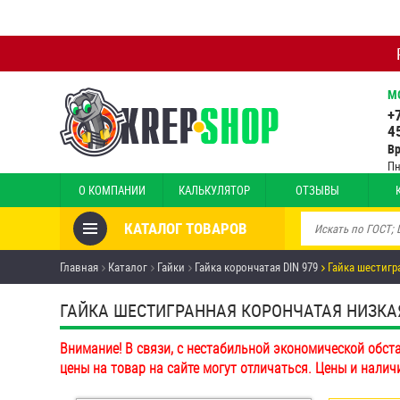
М
+
4
В
Пн
О КОМПАНИИ
КАЛЬКУЛЯТОР
ОТЗЫВЫ
КАТАЛОГ ТОВАРОВ
Товары со скидкой
Главная
Каталог
Гайки
Гайка корончатая DIN 979
Гайка шестигр
Анкеры
ГАЙКА ШЕСТИГРАННАЯ КОРОНЧАТАЯ НИЗКАЯ D
Антивандальный крепёж,
Внимание! В связи, с нестабильной экономической обст
инструмент
цены на товар на сайте могут отличаться. Цены и налич
Болты и винты