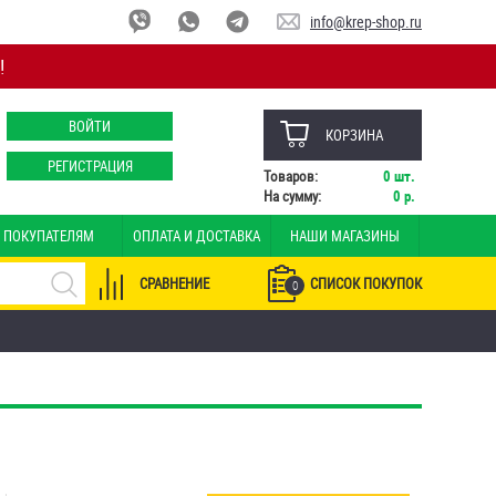
info@krep-shop.ru
!
ВОЙТИ
КОРЗИНА
РЕГИСТРАЦИЯ
Товаров:
0
шт.
На сумму:
0
р.
ПОКУПАТЕЛЯМ
ОПЛАТА И ДОСТАВКА
НАШИ МАГАЗИНЫ
СРАВНЕНИЕ
СПИСОК ПОКУПОК
0