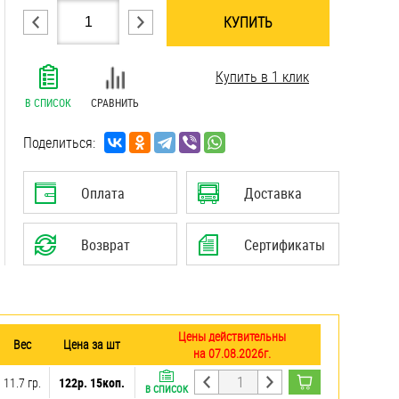
КУПИТЬ
.......................................................................
Купить в 1 клик
.......................................................................
.......................................................................
В СПИСОК
СРАВНИТЬ
.......................................................................
.......................................................................
Поделиться:
.......................................................................
.......................................................................
Оплата
Доставка
.......................................................................
Возврат
Сертификаты
Цены действительны
Вес
Цена за шт
на 07.08.2026г.
11.7 гр.
122р. 15коп.
В СПИСОК