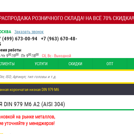
РАСПРОДАЖА РОЗНИЧНОГО СКЛАДА! НА ВСЁ 70% СКИДКА!!
ОСКВА
Заказать звонок
7 (499) 673-00-94
+7 (963) 670-48-
5
ремя работы
00
00
00
00
-Чт 9
-19
Пт 9
-18
Сб, Вс - Выходной
КЛИЕНТЫ
УСЛУГИ
СКИДКИ
ОПТ
анная корончатая низкая DIN 979 М6
IN 979 М6 А2 (AISI 304)
ановкой на рынке металлов,
ие уточняйте у менеджеров!