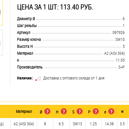
ЦЕНА ЗА 1 ШТ: 113.40 РУБ.
.................................................................................................................................
Диаметр Ø
6
.................................................................................................................................
Шаг резьбы
1
.................................................................................................................................
Артикул
097926
.................................................................................................................................
Размер ключа
SW10
.................................................................................................................................
Высота H
5
.................................................................................................................................
Материал
А2 (AISI 304)
.................................................................................................................................
e
11.05
.................................................................................................................................
Производитель
S+P
Наличие:
Доставка с оптового склада от 1 дня
Материал
?
?
?
?
?
w
Ø
H
S
P
e
04)
А2 (AISI 304)
8
6.5
SW13
1.25
14.38
3.5