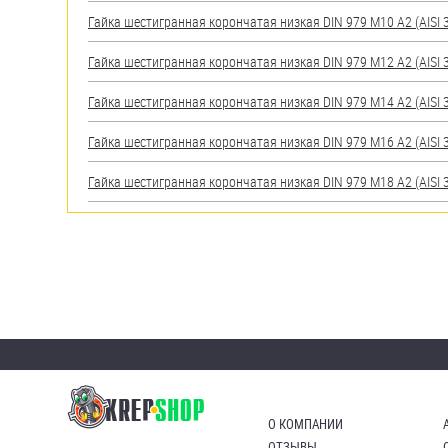
яхт
Гайка шестигранная корончатая низкая DIN 979 М10 А2 (AISI 
Пробки
Гайка шестигранная корончатая низкая DIN 979 М12 А2 (AISI 
Саморезы и шурупы
Гайка шестигранная корончатая низкая DIN 979 М14 А2 (AISI 
Стопорные кольца
Гайка шестигранная корончатая низкая DIN 979 М16 А2 (AISI 
Гайка шестигранная корончатая низкая DIN 979 М18 А2 (AISI 
Такелаж
Хомуты
Шайбы
Шпильки
Шплинты
Штифты и пальцы
О КОМПАНИИ
ОТЗЫВЫ