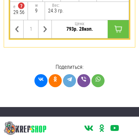
w
Вес:
?
e
9
24.3 гр.
29.56
Цена:
793р. 28коп.
Поделиться: