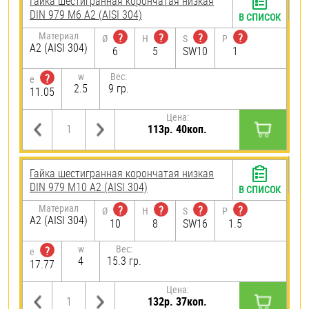
Гайка шестигранная корончатая низкая
DIN 979 М6 А2 (AISI 304)
В СПИСОК
Материал
?
?
?
?
Ø
H
S
P
А2 (AISI 304)
6
5
SW10
1
w
Вес:
?
e
2.5
9 гр.
11.05
Цена:
113р. 40коп.
Гайка шестигранная корончатая низкая
DIN 979 М10 А2 (AISI 304)
В СПИСОК
Материал
?
?
?
?
Ø
H
S
P
А2 (AISI 304)
10
8
SW16
1.5
w
Вес:
?
e
4
15.3 гр.
17.77
Цена:
132р. 37коп.