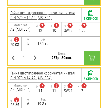
Гайка шестигранная корончатая низкая
DIN 979 М12 А2 (AISI 304)
В СПИСОК
Материал
?
?
?
?
Ø
H
S
P
А2 (AISI 304)
12
10
SW18
1.75
w
Вес:
?
e
5
17.1 гр.
20.03
Цена:
267р. 30коп.
Гайка шестигранная корончатая низкая
DIN 979 М14 А2 (AISI 304)
В СПИСОК
Материал
?
?
?
?
Ø
H
S
P
А2 (AISI 304)
14
11
SW21
2
w
Вес:
?
e
6
19.8 гр.
23.35