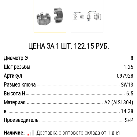
Оснастка и аксессуары для яхт
Пробки
ЦЕНА ЗА 1 ШТ: 122.15 РУБ.
Саморезы и шурупы
.............................................................................................................
Диаметр Ø
8
.............................................................................................................
Шаг резьбы
1.25
Стопорные кольца
.............................................................................................................
Артикул
097928
.............................................................................................................
Размер ключа
SW13
Такелаж
.............................................................................................................
Высота H
6.5
.............................................................................................................
Материал
А2 (AISI 304)
Хомуты
.............................................................................................................
e
14.38
Шайбы
.............................................................................................................
Производитель
S+P
Шпильки
Наличие:
Доставка с оптового склада от 1 дня