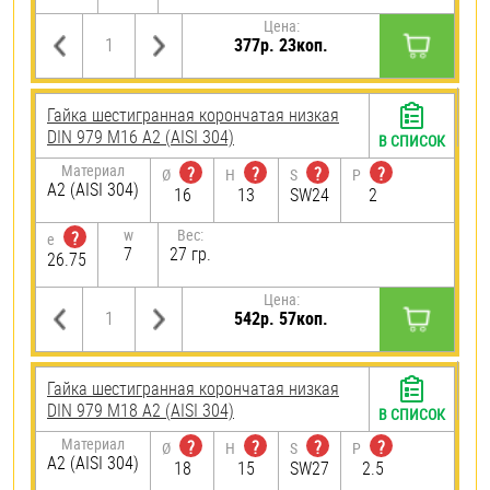
Цена:
377р. 23коп.
Гайка шестигранная корончатая низкая
DIN 979 М16 А2 (AISI 304)
В СПИСОК
Материал
?
?
?
?
Ø
H
S
P
А2 (AISI 304)
16
13
SW24
2
w
Вес:
?
e
7
27 гр.
26.75
Цена:
542р. 57коп.
Гайка шестигранная корончатая низкая
DIN 979 М18 А2 (AISI 304)
В СПИСОК
Материал
?
?
?
?
Ø
H
S
P
А2 (AISI 304)
18
15
SW27
2.5