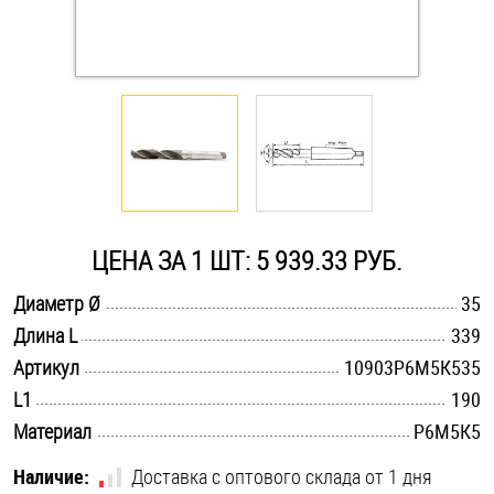
Оснастка и аксессуары для яхт
Пробки
Саморезы и шурупы
Стопорные кольца
ЦЕНА ЗА 1 ШТ: 5 939.33 РУБ.
.............................................................................................................
Диаметр Ø
35
Такелаж
.............................................................................................................
Длина L
339
.............................................................................................................
Артикул
10903Р6М5К535
Хомуты
.............................................................................................................
L1
190
Шайбы
.............................................................................................................
Материал
Р6М5К5
Шпильки
Наличие:
Доставка с оптового склада от 1 дня