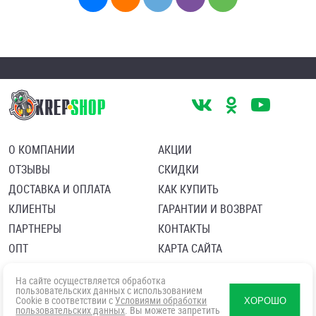
О КОМПАНИИ
АКЦИИ
ОТЗЫВЫ
СКИДКИ
ДОСТАВКА И ОПЛАТА
КАК КУПИТЬ
КЛИЕНТЫ
ГАРАНТИИ И ВОЗВРАТ
ПАРТНЕРЫ
КОНТАКТЫ
ОПТ
КАРТА САЙТА
Пользовательское соглашение
Политика в отношении обработки персональных данных
На сайте осуществляется обработка
Согласие посетителя сайта на обработку персональных данны
пользовательских данных с использованием
Cookie в соответствии с
Условиями обработки
ХОРОШО
пользовательских данных
. Вы можете запретить