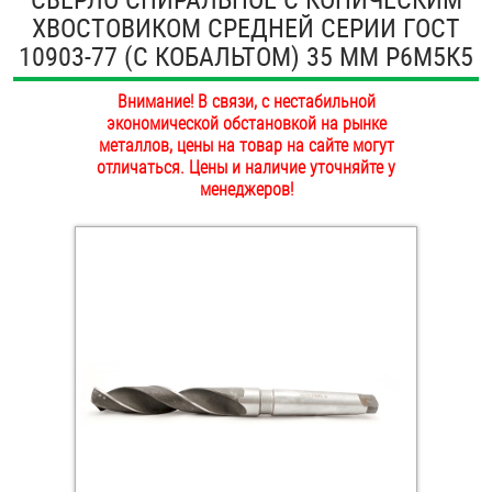
ХВОСТОВИКОМ СРЕДНЕЙ СЕРИИ ГОСТ
ОПЛАТА И ДОСТАВКА
Втулки
10903-77 (С КОБАЛЬТОМ) 35 ММ Р6М5К5
НАШИ МАГАЗИНЫ
Гайки
Внимание! В связи, с нестабильной
экономической обстановкой на рынке
Дюбели
металлов, цены на товар на сайте могут
отличаться. Цены и наличие уточняйте у
менеджеров!
Дюймовый крепёж
Заклепки (Гайки-Заклепки)
Инструмент
Крюки, кольца с метрической резьбой
Крюки, кольца с шурупной резьбой