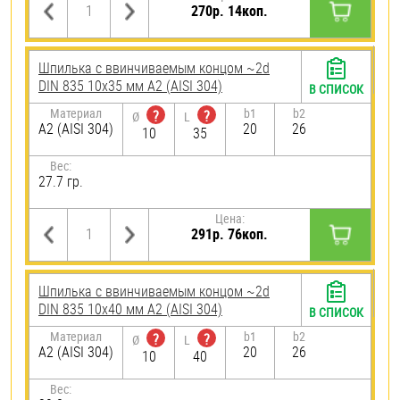
270р. 14коп.
Шпилька c ввинчиваемым концом ~2d
DIN 835 10х35 мм А2 (AISI 304)
В СПИСОК
Материал
b1
b2
?
?
Ø
L
А2 (AISI 304)
20
26
10
35
Вес:
27.7 гр.
Цена:
291р. 76коп.
Шпилька c ввинчиваемым концом ~2d
DIN 835 10х40 мм А2 (AISI 304)
В СПИСОК
Материал
b1
b2
?
?
Ø
L
А2 (AISI 304)
20
26
10
40
Вес: