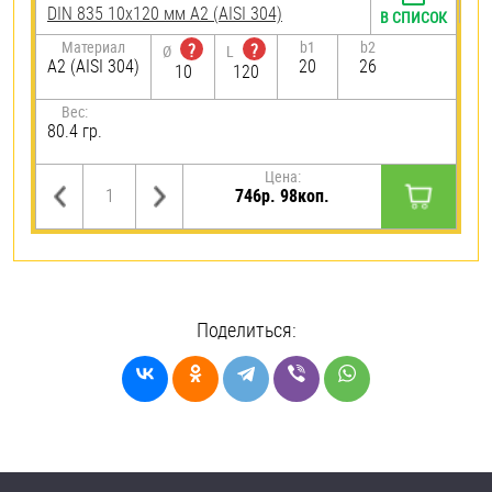
DIN 835 10х120 мм А2 (AISI 304)
В СПИСОК
Материал
b1
b2
?
?
Ø
L
А2 (AISI 304)
20
26
10
120
Вес:
80.4 гр.
Цена:
746р. 98коп.
Поделиться: