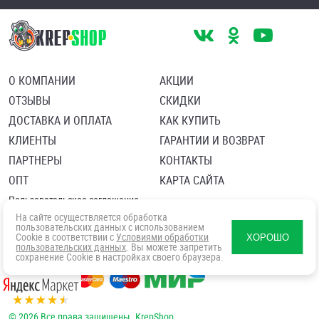
О КОМПАНИИ
АКЦИИ
ОТЗЫВЫ
СКИДКИ
ДОСТАВКА И ОПЛАТА
КАК КУПИТЬ
КЛИЕНТЫ
ГАРАНТИИ И ВОЗВРАТ
ПАРТНЕРЫ
КОНТАКТЫ
ОПТ
КАРТА САЙТА
Пользовательское соглашение
Политика в отношении обработки персональных данных
На сайте осуществляется обработка
Согласие посетителя сайта на обработку персональных данны
пользовательских данных с использованием
Cookie в соответствии с
Условиями обработки
ХОРОШО
пользовательских данных
. Вы можете запретить
сохранение Cookie в настройках своего браузера.
© 2026 Все права защищены. KrepShop