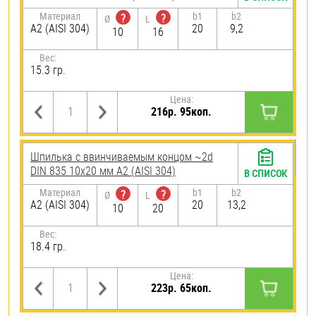
Материал
b1
b2
?
?
Ø
L
А2 (AISI 304)
20
9,2
10
16
Вес:
15.3 гр.
Цена:
216р. 95коп.
Шпилька c ввинчиваемым концом ~2d
DIN 835 10х20 мм А2 (AISI 304)
В СПИСОК
Материал
b1
b2
?
?
Ø
L
А2 (AISI 304)
20
13,2
10
20
Вес:
18.4 гр.
Цена:
223р. 65коп.