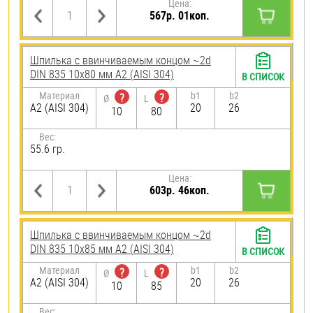
Цена:
567р. 01коп.
Шпилька c ввинчиваемым концом ~2d
DIN 835 10х80 мм А2 (AISI 304)
В СПИСОК
Материал
b1
b2
?
?
Ø
L
А2 (AISI 304)
20
26
10
80
Вес:
55.6 гр.
Цена:
603р. 46коп.
Шпилька c ввинчиваемым концом ~2d
DIN 835 10х85 мм А2 (AISI 304)
В СПИСОК
Материал
b1
b2
?
?
Ø
L
А2 (AISI 304)
20
26
10
85
Вес: