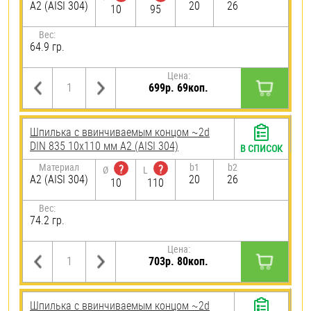
А2 (AISI 304)
20
26
10
95
Вес:
64.9 гр.
Цена:
699р. 69коп.
Шпилька c ввинчиваемым концом ~2d
DIN 835 10х110 мм А2 (AISI 304)
В СПИСОК
Материал
b1
b2
?
?
Ø
L
А2 (AISI 304)
20
26
10
110
Вес:
74.2 гр.
Цена:
703р. 80коп.
Шпилька c ввинчиваемым концом ~2d