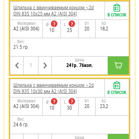
Шпилька c ввинчиваемым концом ~2d
DIN 835 10х25 мм А2 (AISI 304)
В СПИСОК
Материал
b1
b2
?
?
Ø
L
А2 (AISI 304)
20
18,2
10
25
Вес:
21.5 гр.
Цена:
241р. 76коп.
Шпилька c ввинчиваемым концом ~2d
DIN 835 10х30 мм А2 (AISI 304)
В СПИСОК
Материал
b1
b2
?
?
Ø
L
А2 (AISI 304)
20
23,2
10
30
Вес:
24.6 гр.
Цена: