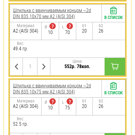
Шпилька c ввинчиваемым концом ~2d
DIN 835 10х70 мм А2 (AISI 304)
В СПИСОК
Материал
b1
b2
?
?
Ø
L
А2 (AISI 304)
20
26
10
70
Вес:
49.4 гр.
Цена:
552р. 78коп.
Шпилька c ввинчиваемым концом ~2d
DIN 835 10х75 мм А2 (AISI 304)
В СПИСОК
Материал
b1
b2
?
?
Ø
L
А2 (AISI 304)
20
26
10
75
Вес:
52.5 гр.