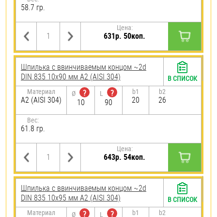
58.7 гр.
Цена:
631р. 50коп.
Шпилька c ввинчиваемым концом ~2d
DIN 835 10х90 мм А2 (AISI 304)
В СПИСОК
Материал
b1
b2
?
?
Ø
L
А2 (AISI 304)
20
26
10
90
Вес:
61.8 гр.
Цена:
643р. 54коп.
Шпилька c ввинчиваемым концом ~2d
DIN 835 10х95 мм А2 (AISI 304)
В СПИСОК
Материал
b1
b2
?
?
Ø
L