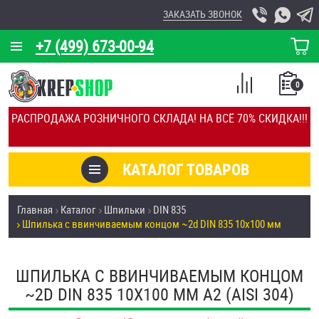
ЗАКАЗАТЬ ЗВОНОК
+7 (499) 673-00-94
КОРЗИНА
О КОМПАНИИ
0
СПИСОК
КАЛЬКУЛЯТОР
СРАВНЕНИЕ
РАСПРОДАЖА РОЗНИЧНОГО СКЛАДА! НА ВСЁ 70% СКИДКА!!!
ПОКУПОК
ОТЗЫВЫ
КАТАЛОГ ТОВАРОВ
КЛИЕНТЫ
Товары со скидкой
Главная
Каталог
Шпильки
DIN 835
УСЛУГИ
Шпилька c ввинчиваемым концом ~2d DIN 835 10х100 мм
Анкеры
СКИДКИ
Антивандальный крепёж, инструмент
ШПИЛЬКА C ВВИНЧИВАЕМЫМ КОНЦОМ
ОПТ
~2D DIN 835 10Х100 ММ А2 (AISI 304)
ПОКУПАТЕЛЯМ
Болты и винты