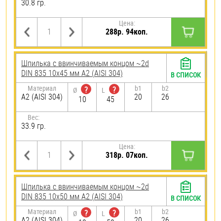
30.8 гр.
Цена:
288р. 94коп.
Шпилька c ввинчиваемым концом ~2d
DIN 835 10х45 мм А2 (AISI 304)
В СПИСОК
Материал
b1
b2
?
?
Ø
L
А2 (AISI 304)
20
26
10
45
Вес:
33.9 гр.
Цена:
318р. 07коп.
Шпилька c ввинчиваемым концом ~2d
DIN 835 10х50 мм А2 (AISI 304)
В СПИСОК
Материал
b1
b2
?
?
Ø
L
А2 (AISI 304)
20
26