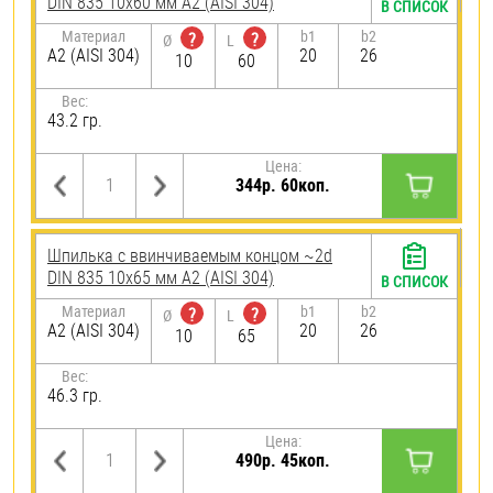
DIN 835 10х60 мм А2 (AISI 304)
В СПИСОК
Материал
b1
b2
?
?
Ø
L
А2 (AISI 304)
20
26
10
60
Вес:
43.2 гр.
Цена:
344р. 60коп.
Шпилька c ввинчиваемым концом ~2d
DIN 835 10х65 мм А2 (AISI 304)
В СПИСОК
Материал
b1
b2
?
?
Ø
L
А2 (AISI 304)
20
26
10
65
Вес:
46.3 гр.
Цена:
490р. 45коп.