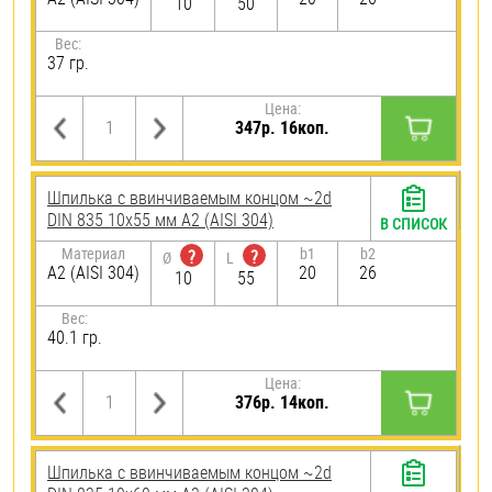
10
50
Вес:
37 гр.
Цена:
347р. 16коп.
Шпилька c ввинчиваемым концом ~2d
DIN 835 10х55 мм А2 (AISI 304)
В СПИСОК
Материал
b1
b2
?
?
Ø
L
А2 (AISI 304)
20
26
10
55
Вес:
40.1 гр.
Цена:
376р. 14коп.
Шпилька c ввинчиваемым концом ~2d